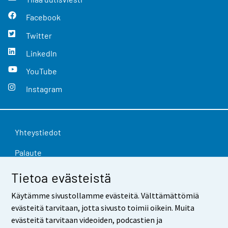
Facebook
Twitter
LinkedIn
YouTube
Instagram
Yhteystiedot
Palaute
Käyttöehdot
Tietoa evästeistä
Tietosuoja
Käytämme sivustollamme evästeitä. Välttämättömiä
evästeitä tarvitaan, jotta sivusto toimii oikein. Muita
Saavutettavuus
evästeitä tarvitaan videoiden, podcastien ja