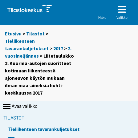
Valikko
Haku
Etusivu
>
Tilastot
>
Tieliikenteen
tavarankuljetukset
>
2017
>
2.
vuosineljännes
> Liitetaulukko
2. Kuorma-autojen suoritteet
kotimaan liikenteessä
ajoneuvon käytön mukaan
ilman maa-aineksia huhti-
kesäkuussa 2017
Avaa valikko
TILASTOT
Tieliikenteen tavarankuljetukset