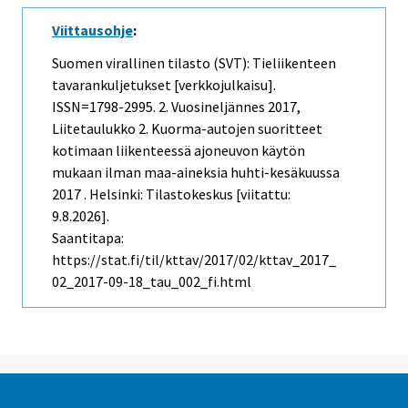
Viittausohje
:
Suomen virallinen tilasto (SVT): Tieliikenteen
tavarankuljetukset [verkkojulkaisu].
ISSN=1798-2995.
2. Vuosineljännes
2017,
Liitetaulukko 2. Kuorma-autojen suoritteet
kotimaan liikenteessä ajoneuvon käytön
mukaan ilman maa-aineksia huhti-kesäkuussa
2017 . Helsinki: Tilastokeskus [viitattu:
9.8.2026].
Saantitapa:
https://stat.fi/til/kttav/2017/02/kttav_2017_
02_2017-09-18_tau_002_fi.html