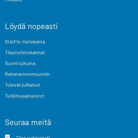
Löydä nopeasti
StatFin-tietokanta
Tilastotietokannat
Suomi lukuina
Rahanarvonmuunnin
Tulevat julkaisut
Tutkimusaineistot
Seuraa meitä
Tilaa uutisviesti