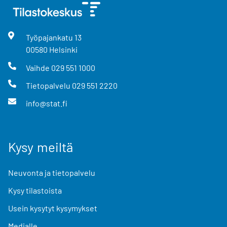
Työpajankatu
13
00580
Helsinki
Vaihde
029 551 1000
Tietopalvelu
029 551 2220
info@stat.fi
Kysy meiltä
Neuvonta ja tietopalvelu
Kysy tilastoista
Usein kysytyt kysymykset
Medialle