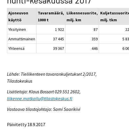
huhti-kesäkuussa 2017
Ajoneuvon
Tavaramäärä,
Liikennesuorite,
Kuljetussuorit
käyttö
1000 t
milj. km
milj. tkm
Yksityinen
1 922
87
2
Ammattimainen
37 445
359
5 8
Yhteensä
39 367
446
6 0
Lähde: Tieliikenteen tavarankuljetukset 2/2017,
Tilastokeskus
Lisätietoja: Klaus Bossart 029 551 2602,
liikenne.matkailu@tilastokeskus.fi
Vastaava tilastojohtaja: Sami Saarikivi
Päivitetty 18.9.2017