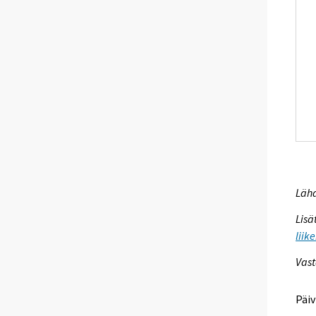
Lähd
Lisä
liik
Vast
Päiv