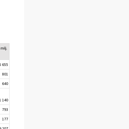
n
milj.
5 655
801
640
1 140
793
177
9 207