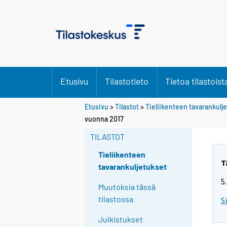
Etusivu
Tilastotieto
Tietoa tilastoist
Etusivu
>
Tilastot
>
Tieliikenteen tavarankulj
vuonna 2017
TILASTOT
Tieliikenteen
T
tavarankuljetukset
5
Muutoksia tässä
tilastossa
S
Julkistukset