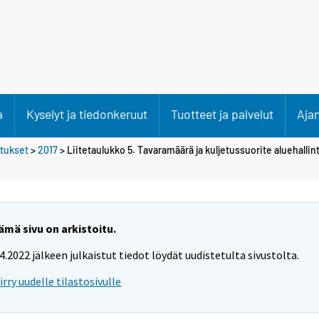
a
Kyselyt ja tiedonkeruut
Tuotteet ja palvelut
Aja
etukset
>
2017
> Liitetaulukko 5. Tavaramäärä ja kuljetussuorite aluehallint
ämä sivu on arkistoitu.
.4.2022 jälkeen julkaistut tiedot löydät uudistetulta sivustolta.
iirry uudelle tilastosivulle