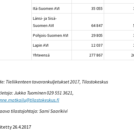
Itä-Suomen AVI
35 055
Länsi- ja Sisä-
Suomen AVI
64 847
Pohjois-Suomen AVI
29 805
Lapin AVI
12 037
Yhteensä
277 867
2
e: Tieliikenteen tavarankuljetukset 2017, Tilastokeskus
tietoja: Jukka Tuominen 029 551 3621,
enne.matkailu@tilastokeskus.fi
aava tilastojohtaja: Sami Saarikivi
itetty 26.4.2017