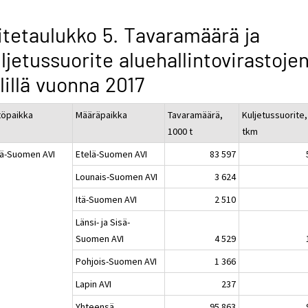
itetaulukko 5. Tavaramäärä ja
ljetussuorite aluehallintovirastoje
lillä vuonna 2017
töpaikka
Määräpaikka
Tavaramäärä,
Kuljetussuorite, 
1000 t
tkm
lä-Suomen AVI
Etelä-Suomen AVI
83 597
Lounais-Suomen AVI
3 624
Itä-Suomen AVI
2 510
Länsi- ja Sisä-
Suomen AVI
4 529
Pohjois-Suomen AVI
1 366
Lapin AVI
237
Yhteensä
95 863