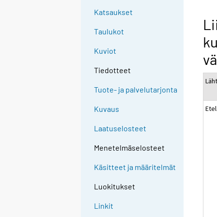
Katsaukset
Li
Taulukot
ku
Kuviot
vä
Tiedotteet
Läh
Tuote- ja palvelutarjonta
Ete
Kuvaus
Laatuselosteet
Menetelmäselosteet
Käsitteet ja määritelmät
Luokitukset
Linkit