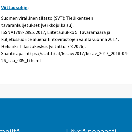
Viittausohje
:
Suomen virallinen tilasto (SVT): Tieliikenteen
tavarankuljetukset [verkkojulkaisu].
ISSN=1798-2995. 2017, Liitetaulukko 5. Tavaramäärä ja
kuljetussuorite aluehallintovirastojen välillä vuonna 2017 .
Helsinki: Tilastokeskus [viitattu: 7.8.2026].
Saantitapa: https://stat.fi/til/kttav/2017/kttav_2017_2018-04-
26_tau_005_fi.html
meiltä
Löydä nopeasti