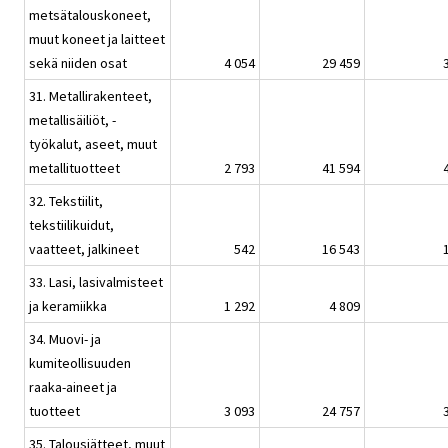
metsätalouskoneet,
muut koneet ja laitteet
sekä niiden osat
4 054
29 459
31. Metallirakenteet,
metallisäiliöt, -
työkalut, aseet, muut
metallituotteet
2 793
41 594
32. Tekstiilit,
tekstiilikuidut,
vaatteet, jalkineet
542
16 543
33. Lasi, lasivalmisteet
ja keramiikka
1 292
4 809
34. Muovi- ja
kumiteollisuuden
raaka-aineet ja
tuotteet
3 093
24 757
35. Talousjätteet, muut