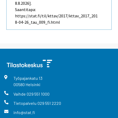
8.8.2026].
Saantitapa:
https://stat.fi/til/kttav/2017/kttav_2017_201
8-04-26_tau_009_fi.html
Työpajankatu
13
00580
Helsinki
Vaihde
029 551 1000
Tietopalvelu
029 551 2220
info@stat.fi