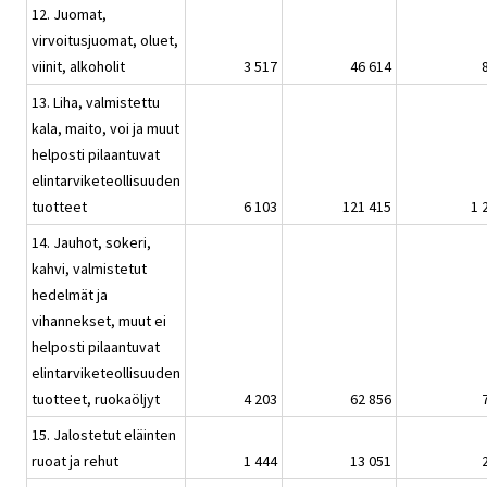
12. Juomat,
virvoitusjuomat, oluet,
viinit, alkoholit
3 517
46 614
13. Liha, valmistettu
kala, maito, voi ja muut
helposti pilaantuvat
elintarviketeollisuuden
tuotteet
6 103
121 415
1 
14. Jauhot, sokeri,
kahvi, valmistetut
hedelmät ja
vihannekset, muut ei
helposti pilaantuvat
elintarviketeollisuuden
tuotteet, ruokaöljyt
4 203
62 856
15. Jalostetut eläinten
ruoat ja rehut
1 444
13 051