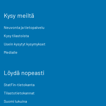
Kysy meiltä
Neuvonta ja tietopalvelu
Kysy tilastoista
Usein kysytyt kysymykset
Medialle
Löydä nopeasti
StatFin-tietokanta
Tilastotietokannat
Suomi lukuina