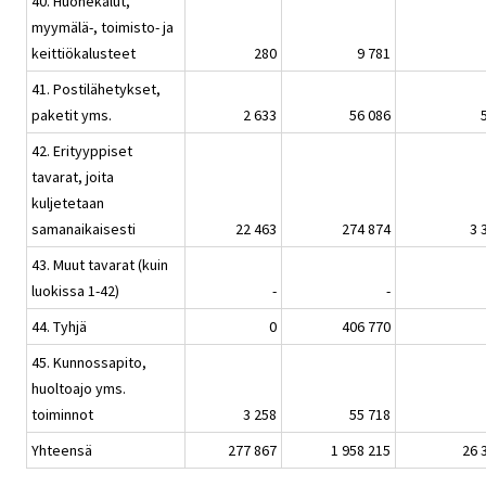
40. Huonekalut,
myymälä-, toimisto- ja
keittiökalusteet
280
9 781
41. Postilähetykset,
paketit yms.
2 633
56 086
42. Erityyppiset
tavarat, joita
kuljetetaan
samanaikaisesti
22 463
274 874
3 
43. Muut tavarat (kuin
luokissa 1-42)
-
-
44. Tyhjä
0
406 770
45. Kunnossapito,
huoltoajo yms.
toiminnot
3 258
55 718
Yhteensä
277 867
1 958 215
26 