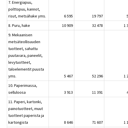
7. Energiapuu,
polttopuu, kannot,
risut, metsähake yms.
6 595
19 797
8. Puru, hake
10 909
32 478
1 
9. Mekaanisen
metsäteollisuuden
tuotteet, sahattu
puutavara, paneelit,
levytuotteet,
taloelementit puusta
yms.
5 467
52 296
1 
10. Paperimassa,
selluloosa
3 913
11 391
11. Paperi, kartonki,
painotuotteet, muut
tuotteet paperista ja
kartongista
8 646
71 607
1 