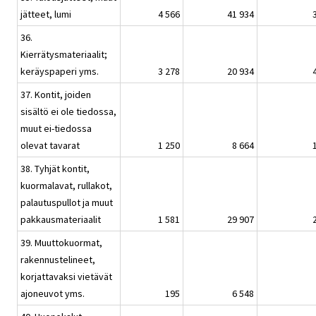
jätteet, lumi
4 566
41 934
36.
Kierrätysmateriaalit;
keräyspaperi yms.
3 278
20 934
37. Kontit, joiden
sisältö ei ole tiedossa,
muut ei-tiedossa
olevat tavarat
1 250
8 664
38. Tyhjät kontit,
kuormalavat, rullakot,
palautuspullot ja muut
pakkausmateriaalit
1 581
29 907
39. Muuttokuormat,
rakennustelineet,
korjattavaksi vietävät
ajoneuvot yms.
195
6 548