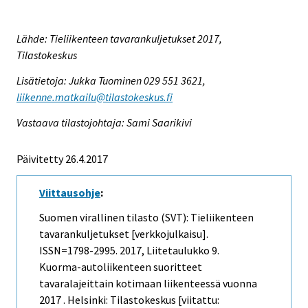
Lähde: Tieliikenteen tavarankuljetukset 2017,
Tilastokeskus
Lisätietoja: Jukka Tuominen 029 551 3621,
liikenne.matkailu@tilastokeskus.fi
Vastaava tilastojohtaja: Sami Saarikivi
Päivitetty 26.4.2017
Viittausohje
:
Suomen virallinen tilasto (SVT): Tieliikenteen
tavarankuljetukset [verkkojulkaisu].
ISSN=1798-2995. 2017, Liitetaulukko 9.
Kuorma-autoliikenteen suoritteet
tavaralajeittain kotimaan liikenteessä vuonna
2017 . Helsinki: Tilastokeskus [viitattu: