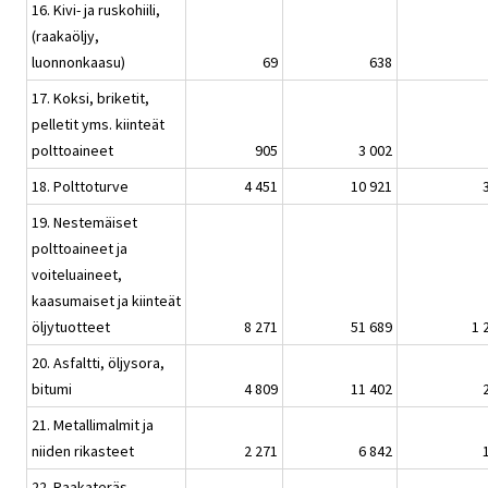
16. Kivi- ja ruskohiili,
(raakaöljy,
luonnonkaasu)
69
638
17. Koksi, briketit,
pelletit yms. kiinteät
polttoaineet
905
3 002
18. Polttoturve
4 451
10 921
19. Nestemäiset
polttoaineet ja
voiteluaineet,
kaasumaiset ja kiinteät
öljytuotteet
8 271
51 689
1 
20. Asfaltti, öljysora,
bitumi
4 809
11 402
21. Metallimalmit ja
niiden rikasteet
2 271
6 842
22. Raakateräs,