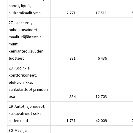
hapot, lipeä,
hiilikemikaalit yms.
2 771
17 511
27. Lääkkeet,
puhdistusaineet,
maalit, räjähteet ja
muut
kemianteollisuuden
tuotteet
731
6 436
28. Kodin- ja
konttorikoneet,
elektroniikka,
sähkölaitteet ja niiden
osat
554
12 703
29. Autot, ajoneuvot,
kulkuvälineet sekä
niiden osat
1 781
42 009
30. Maa- ja