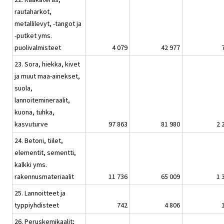
rautaharkot,
metallilevyt, -tangot ja
-putket yms.
puolivalmisteet
4 079
42 977
23. Sora, hiekka, kivet
ja muut maa-ainekset,
suola,
lannoitemineraalit,
kuona, tuhka,
kasvuturve
97 863
81 980
2 
24. Betoni, tiilet,
elementit, sementti,
kalkki yms.
rakennusmateriaalit
11 736
65 009
1 
25. Lannoitteet ja
typpiyhdisteet
742
4 806
26. Peruskemikaalit;