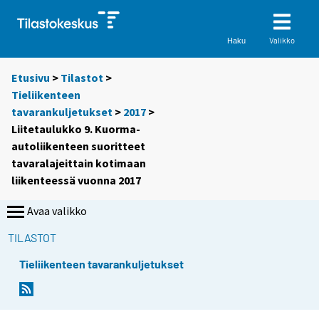
Valikko
Haku
Etusivu
>
Tilastot
>
Tieliikenteen
tavarankuljetukset
>
2017
>
Liitetaulukko 9. Kuorma-
autoliikenteen suoritteet
tavaralajeittain kotimaan
liikenteessä vuonna 2017
Avaa valikko
TILASTOT
Tieliikenteen tavarankuljetukset