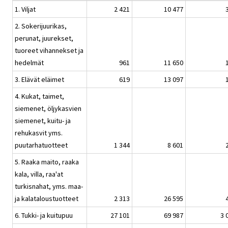
1. Viljat
2 421
10 477
2. Sokerijuurikas,
perunat, juurekset,
tuoreet vihannekset ja
hedelmät
961
11 650
3. Elävät eläimet
619
13 097
4. Kukat, taimet,
siemenet, öljykasvien
siemenet, kuitu- ja
rehukasvit yms.
puutarhatuotteet
1 344
8 601
5. Raaka maito, raaka
kala, villa, raa'at
turkisnahat, yms. maa-
ja kalataloustuotteet
2 313
26 595
6. Tukki- ja kuitupuu
27 101
69 987
3 