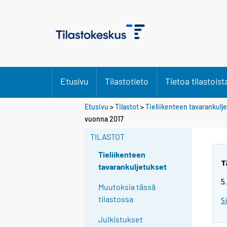
Etusivu
Tilastotieto
Tietoa tilastoist
Etusivu
>
Tilastot
>
Tieliikenteen tavarankulj
vuonna 2017
TILASTOT
Tieliikenteen
T
tavarankuljetukset
5
Muutoksia tässä
tilastossa
S
Julkistukset