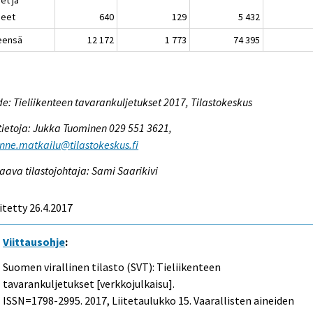
neet
640
129
5 432
eensä
12 172
1 773
74 395
e: Tieliikenteen tavarankuljetukset 2017, Tilastokeskus
tietoja: Jukka Tuominen 029 551 3621,
enne.matkailu@tilastokeskus.fi
aava tilastojohtaja: Sami Saarikivi
itetty 26.4.2017
Viittausohje
:
Suomen virallinen tilasto (SVT): Tieliikenteen
tavarankuljetukset [verkkojulkaisu].
ISSN=1798-2995. 2017, Liitetaulukko 15. Vaarallisten aineiden