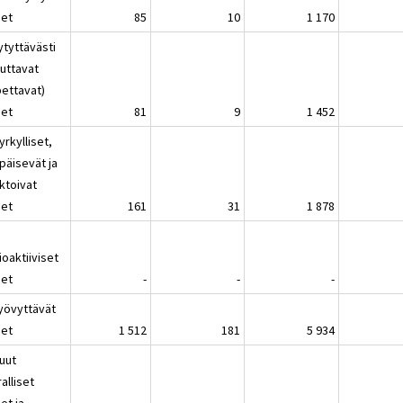
eet
85
10
1 170
ytyttävästi
kuttavat
pettavat)
eet
81
9
1 452
yrkylliset,
päisevät ja
ktoivat
eet
161
31
1 878
oaktiiviset
eet
-
-
-
Syövyttävät
eet
1 512
181
5 934
Muut
alliset
et ja