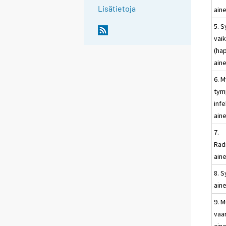
Lisätietoja
ain
5. S
vai
(ha
ain
6. M
tym
infe
ain
7.
Radi
ain
8. 
ain
9. 
vaar
aine