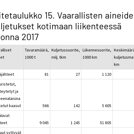
itetaulukko 15. Vaarallisten aineid
ljetukset kotimaan liikenteessä
onna 2017
alliset
Tavaramäärä,
Kuljetussuorite,
Liikennesuorite,
Keskimäär
eet
1000 t
milj. tkm
1000 km
kuljetusma
km
äjähteet
81
27
1 120
uristetut,
teytetyt ja
neenalaisina
tetut kaasut
566
142
5 605
alavat
teet
9 045
1 245
51 805
uut syttyvät