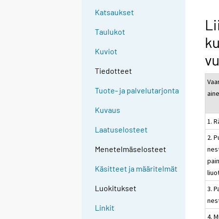
Katsaukset
Li
Taulukot
ku
Kuviot
vu
Tiedotteet
Vaar
Tuote- ja palvelutarjonta
ain
Kuvaus
1. R
Laatuselosteet
2. P
Menetelmäselosteet
nes
pai
Käsitteet ja määritelmät
liuo
Luokitukset
3. P
nes
Linkit
4. M