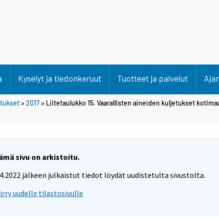
a
Kyselyt ja tiedonkeruut
Tuotteet ja palvelut
Aja
etukset
>
2017
> Liitetaulukko 15. Vaarallisten aineiden kuljetukset kotima
ämä sivu on arkistoitu.
.4.2022 jälkeen julkaistut tiedot löydät uudistetulta sivustolta.
iirry uudelle tilastosivulle