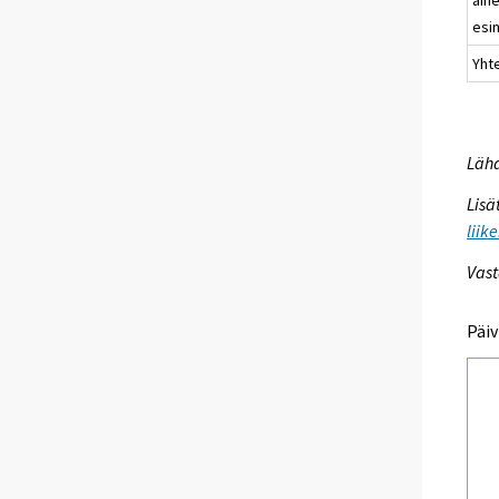
esi
Yht
Lähd
Lisä
liik
Vast
Päiv