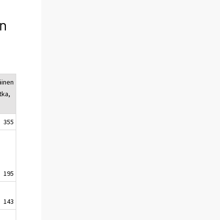
en
äinen
tka,
355
195
143