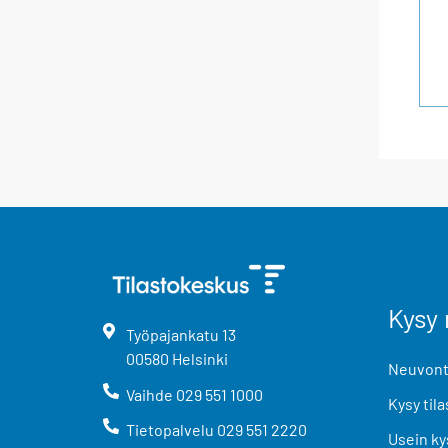
Kysy 
Työpajankatu
13
00580
Helsinki
Neuvonta
Vaihde
029 551 1000
Kysy tila
Tietopalvelu
029 551 2220
Usein ky