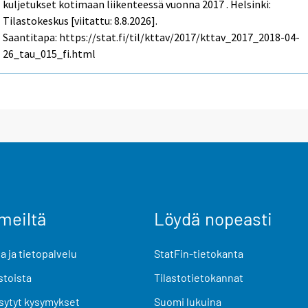
kuljetukset kotimaan liikenteessä vuonna 2017 . Helsinki:
Tilastokeskus [viitattu: 8.8.2026].
Saantitapa: https://stat.fi/til/kttav/2017/kttav_2017_2018-04-
26_tau_015_fi.html
meiltä
Löydä nopeasti
 ja tietopalvelu
StatFin-tietokanta
stoista
Tilastotietokannat
sytyt kysymykset
Suomi lukuina