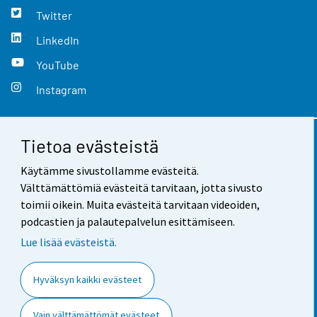
Twitter
LinkedIn
YouTube
Instagram
Tietoa evästeistä
Yhteystiedot
Käytämme sivustollamme evästeitä.
Palaute
Välttämättömiä evästeitä tarvitaan, jotta sivusto
toimii oikein. Muita evästeitä tarvitaan videoiden,
Käyttöehdot
podcastien ja palautepalvelun esittämiseen.
Tietosuoja
Lue lisää evästeistä.
Saavutettavuus
Hyväksyn kaikki evästeet
Tietoa sivustosta
Vain välttämättömät evästeet