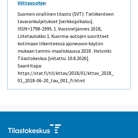
Viittausohje
:
Suomen virallinen tilasto (SVT): Tieliikenteen
tavarankuljetukset [verkkojulkaisu].
ISSN=1798-2995.
1. Vuosineljännes
2018,
Liitetaulukko 1. Kuorma-autojen suoritteet
kotimaan liikenteessä ajoneuvon käytön
mukaan tammi-maaliskuussa 2018 . Helsinki:
Tilastokeskus [viitattu: 10.8.2026].
Saantitapa:
https://stat.fi/til/kttav/2018/01/kttav_2018_
01_2018-06-20_tau_001_fi.html