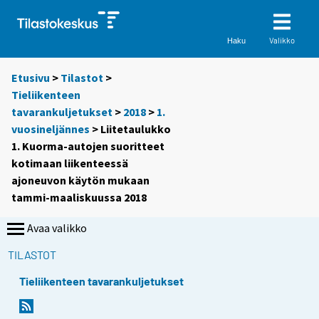
Valikko
Haku
Etusivu
>
Tilastot
>
Tieliikenteen
tavarankuljetukset
>
2018
>
1.
vuosineljännes
> Liitetaulukko
1. Kuorma-autojen suoritteet
kotimaan liikenteessä
ajoneuvon käytön mukaan
tammi-maaliskuussa 2018
Avaa valikko
TILASTOT
Tieliikenteen tavarankuljetukset