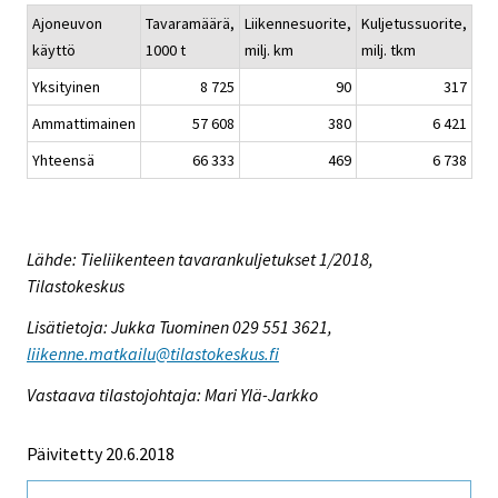
Ajoneuvon
Tavaramäärä,
Liikennesuorite,
Kuljetussuorite,
käyttö
1000 t
milj. km
milj. tkm
Yksityinen
8 725
90
317
Ammattimainen
57 608
380
6 421
Yhteensä
66 333
469
6 738
Lähde: Tieliikenteen tavarankuljetukset 1/2018,
Tilastokeskus
Lisätietoja: Jukka Tuominen 029 551 3621,
liikenne.matkailu@tilastokeskus.fi
Vastaava tilastojohtaja: Mari Ylä-Jarkko
Päivitetty 20.6.2018