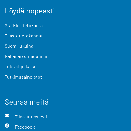
Löydä nopeasti
StatFin-tietokanta
Tilastotietokannat
Suomi lukuina
Rahanarvonmuunnin
Tulevat julkaisut
Tutkimusaineistot
Seuraa meitä
Tilaa uutisviesti
Facebook