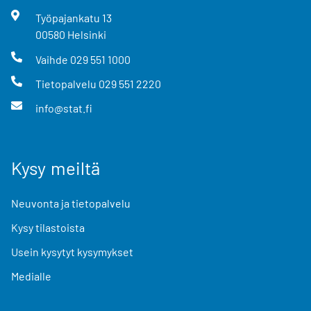
Työpajankatu
13
00580
Helsinki
Vaihde
029 551 1000
Tietopalvelu
029 551 2220
info@stat.fi
Kysy meiltä
Neuvonta ja tietopalvelu
Kysy tilastoista
Usein kysytyt kysymykset
Medialle