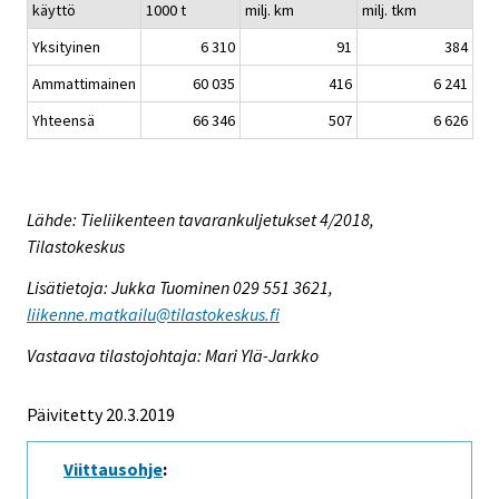
käyttö
1000 t
milj. km
milj. tkm
Yksityinen
6 310
91
384
Ammattimainen
60 035
416
6 241
Yhteensä
66 346
507
6 626
Lähde: Tieliikenteen tavarankuljetukset 4/2018,
Tilastokeskus
Lisätietoja: Jukka Tuominen 029 551 3621,
liikenne.matkailu@tilastokeskus.fi
Vastaava tilastojohtaja: Mari Ylä-Jarkko
Päivitetty 20.3.2019
Viittausohje
: