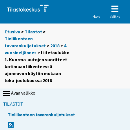
Valikko
Haku
Etusivu
>
Tilastot
>
Tieliikenteen
tavarankuljetukset
>
2018
>
4.
vuosineljännes
> Liitetaulukko
1. Kuorma-autojen suoritteet
kotimaan liikenteessä
ajoneuvon käytön mukaan
loka-joulukuussa 2018
Avaa valikko
TILASTOT
Tieliikenteen tavarankuljetukset