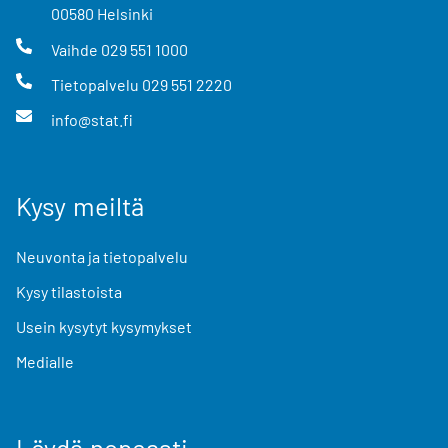
00580
Helsinki
Vaihde
029 551 1000
Tietopalvelu
029 551 2220
info@stat.fi
Kysy meiltä
Neuvonta ja tietopalvelu
Kysy tilastoista
Usein kysytyt kysymykset
Medialle
Löydä nopeasti