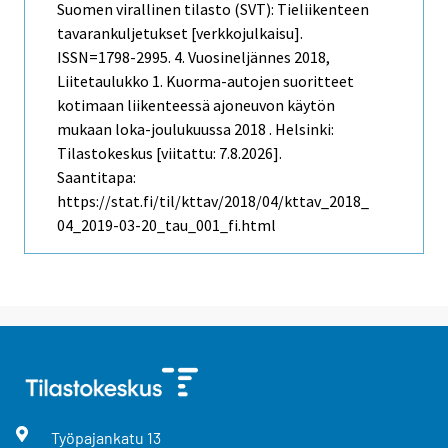
Suomen virallinen tilasto (SVT): Tieliikenteen
tavarankuljetukset [verkkojulkaisu].
ISSN=1798-2995.
4. Vuosineljännes
2018,
Liitetaulukko 1. Kuorma-autojen suoritteet
kotimaan liikenteessä ajoneuvon käytön
mukaan loka-joulukuussa 2018 . Helsinki:
Tilastokeskus [viitattu: 7.8.2026].
Saantitapa:
https://stat.fi/til/kttav/2018/04/kttav_2018_
04_2019-03-20_tau_001_fi.html
Työpajankatu
13