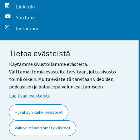
LinkedIn
YouTube
Instagram
Tietoa evästeistä
Yhteystiedot
Käytämme sivustollamme evästeitä.
Palaute
Välttämättömiä evästeitä tarvitaan, jotta sivusto
toimii oikein. Muita evästeitä tarvitaan videoiden,
Käyttöehdot
podcastien ja palautepalvelun esittämiseen.
Tietosuoja
Lue lisää evästeistä.
Saavutettavuus
Hyväksyn kaikki evästeet
Tietoa sivustosta
Vain välttämättömät evästeet
Evästeasetukset