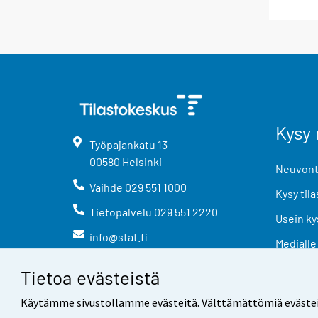
Kysy 
Työpajankatu
13
00580
Helsinki
Neuvonta
Vaihde
029 551 1000
Kysy tila
Tietopalvelu
029 551 2220
Usein ky
info@stat.fi
Medialle
Tietoa evästeistä
Käytämme sivustollamme evästeitä. Välttämättömiä evästeitä t