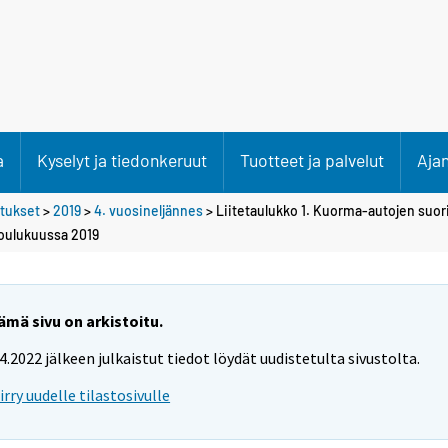
a
Kyselyt ja tiedonkeruut
Tuotteet ja palvelut
Aja
etukset
>
2019
>
4. vuosineljännes
> Liitetaulukko 1. Kuorma-autojen suor
joulukuussa 2019
ämä sivu on arkistoitu.
.4.2022 jälkeen julkaistut tiedot löydät uudistetulta sivustolta.
iirry uudelle tilastosivulle