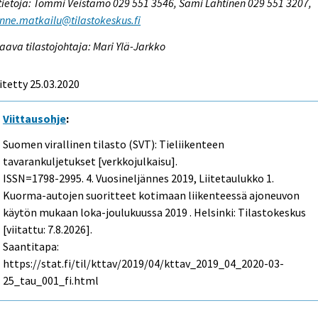
tietoja: Tommi Veistämö 029 551 3546, Sami Lahtinen 029 551 3207,
enne.matkailu@tilastokeskus.fi
aava tilastojohtaja: Mari Ylä-Jarkko
itetty 25.03.2020
Viittausohje
:
Suomen virallinen tilasto (SVT): Tieliikenteen
tavarankuljetukset [verkkojulkaisu].
ISSN=1798-2995.
4. Vuosineljännes
2019, Liitetaulukko 1.
Kuorma-autojen suoritteet kotimaan liikenteessä ajoneuvon
käytön mukaan loka-joulukuussa 2019 . Helsinki: Tilastokeskus
[viitattu: 7.8.2026].
Saantitapa:
https://stat.fi/til/kttav/2019/04/kttav_2019_04_2020-03-
25_tau_001_fi.html