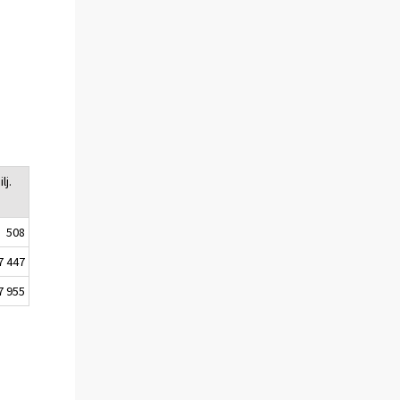
lj.
508
7 447
7 955