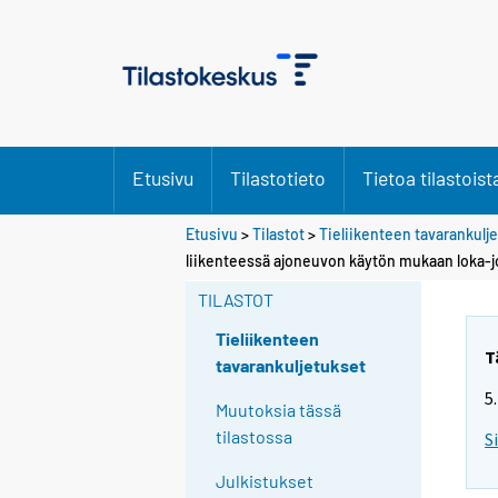
Etusivu
Tilastotieto
Tietoa tilastoist
Etusivu
>
Tilastot
>
Tieliikenteen tavarankulj
liikenteessä ajoneuvon käytön mukaan loka-
TILASTOT
Tieliikenteen
T
tavarankuljetukset
5
Muutoksia tässä
tilastossa
S
Julkistukset