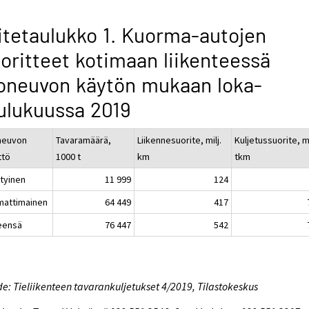
itetaulukko 1. Kuorma-autojen
oritteet kotimaan liikenteessä
oneuvon käytön mukaan loka-
ulukuussa 2019
neuvon
Tavaramäärä,
Liikennesuorite, milj.
Kuljetussuorite, mi
ttö
1000 t
km
tkm
ityinen
11 999
124
attimainen
64 449
417
eensä
76 447
542
e: Tieliikenteen tavarankuljetukset 4/2019, Tilastokeskus