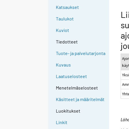
Katsaukset
Li
Taulukot
su
Kuviot
aj
Tiedotteet
jo
Tuote- ja palvelutarjonta
Ajo
Kuvaus
käy
Yks
Laatuselosteet
Amm
Menetelmäselosteet
Yht
Käsitteet ja määritelmät
Luokitukset
Lähd
Linkit