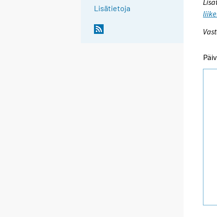
Lisä
Lisätietoja
liik
Vast
Päiv