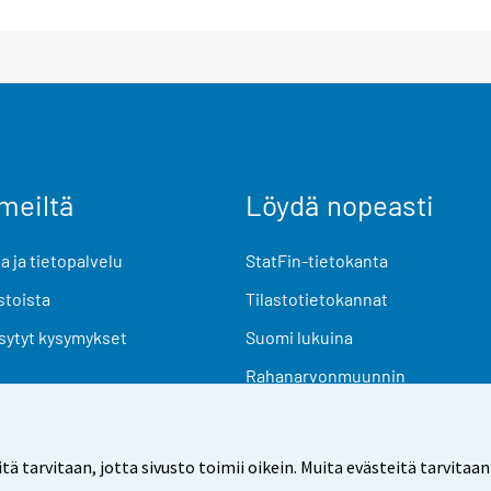
meiltä
Löydä nopeasti
 ja tietopalvelu
StatFin-tietokanta
stoista
Tilastotietokannat
sytyt kysymykset
Suomi lukuina
Rahanarvonmuunnin
Tulevat julkaisut
Tutkimusaineistot
arvitaan, jotta sivusto toimii oikein. Muita evästeitä tarvitaan