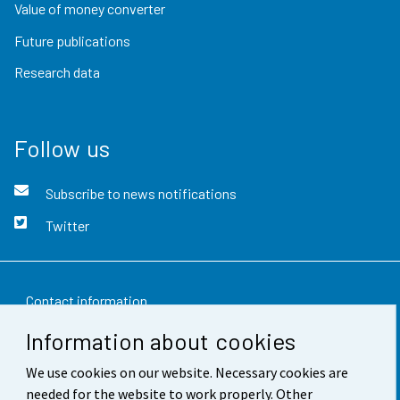
Value of money converter
Future publications
Research data
Follow us
Subscribe to news notifications
Twitter
Contact information
Information about cookies
Feedback
We use cookies on our website. Necessary cookies are
Terms of use
needed for the website to work properly. Other