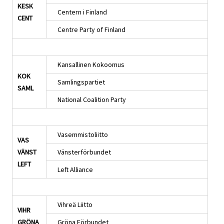
KESK
Centern i Finland
CENT
Centre Party of Finland
Kansallinen Kokoomus
KOK
Samlingspartiet
SAML
National Coalition Party
Vasemmistoliitto
VAS
VÄNST
Vänsterförbundet
LEFT
Left Alliance
Vihreä Liitto
VIHR
GRÖNA
Gröna Förbundet