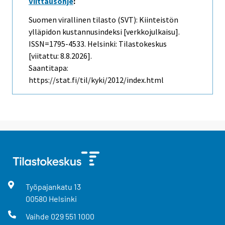
Viittausohje
:
Suomen virallinen tilasto (SVT): Kiinteistön
ylläpidon kustannusindeksi [verkkojulkaisu].
ISSN=1795-4533. Helsinki: Tilastokeskus
[viitattu: 8.8.2026].
Saantitapa:
https://stat.fi/til/kyki/2012/index.html
Työpajankatu
13
00580
Helsinki
Vaihde
029 551 1000