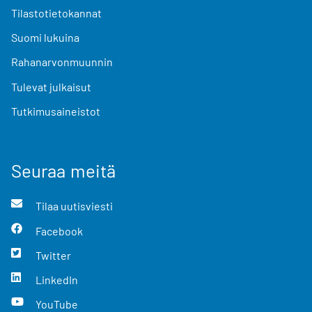
Tilastotietokannat
Suomi lukuina
Rahanarvonmuunnin
Tulevat julkaisut
Tutkimusaineistot
Seuraa meitä
Tilaa uutisviesti
Facebook
Twitter
LinkedIn
YouTube