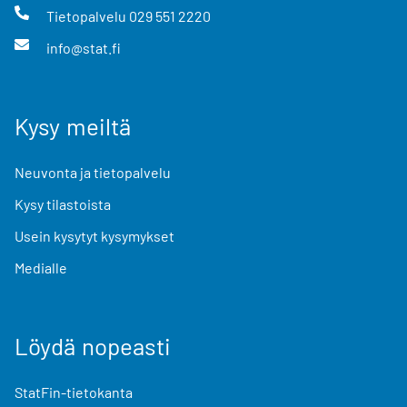
Tietopalvelu
029 551 2220
info@stat.fi
Kysy meiltä
Neuvonta ja tietopalvelu
Kysy tilastoista
Usein kysytyt kysymykset
Medialle
Löydä nopeasti
StatFin-tietokanta