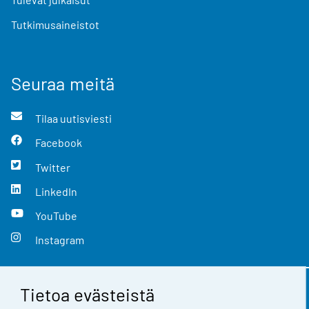
Tutkimusaineistot
Seuraa meitä
Tilaa uutisviesti
Facebook
Twitter
LinkedIn
YouTube
Instagram
Tietoa evästeistä
Yhteystiedot