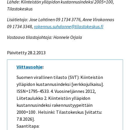
Lähde: Kiinteistön ylläpidon kustannusindeksi 2005=100,
Tilastokeskus
Lisätietoja: Jose Lahtinen 09 1734 3776, Anne Virokannas
09 1734 3348,
rakennus.suhdanne@tilastokeskus.fi
Vastaava tilastojohtaja: Hannele Orjala
Päivitetty 28.2.2013
Viittausohje
:
Suomen virallinen tilasto (SVT): Kiinteistön
ylläpidon kustannusindeksi [verkkojulkaisu].
ISSN=1795-4533.
4. Vuosineljännes
2012,
Liitetaulukko 2. Kiinteistön ylläpidon
kustannusindeksi rakennustyypeittäin
2000=100 . Helsinki: Tilastokeskus [viitattu:
7.8.2026].
Saantitapa: