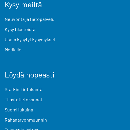
Kysy meiltä
Neuvonta ja tietopalvelu
Kysy tilastoista
Usein kysytyt kysymykset
Medialle
Löydä nopeasti
StatFin-tietokanta
Tilastotietokannat
Suomi lukuina
Rahanarvonmuunnin
Tulevat julkaisut