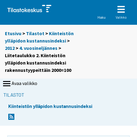
Valikko
Haku
Etusivu
>
Tilastot
>
Kiinteistön
ylläpidon kustannusindeksi
>
2012
>
4. vuosineljännes
>
Liitetaulukko 2. Kiinteistön
ylläpidon kustannusindeksi
rakennustyypeittäin 2000=100
Avaa valikko
TILASTOT
Kiinteistön ylläpidon kustannusindeksi