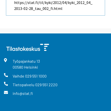
https://stat.fi/til/kyki/2012/04/kyki_2012_04_
2013-02-28_tau_002_fi.html
Työpajankatu
13
00580
Helsinki
Vaihde
029 551 1000
Tietopalvelu
029 551 2220
info@stat.fi