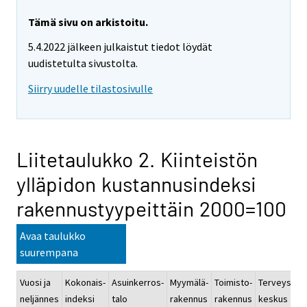
Tämä sivu on arkistoitu.
5.4.2022 jälkeen julkaistut tiedot löydät
uudistetulta sivustolta.
Siirry uudelle tilastosivulle
Liitetaulukko 2. Kiinteistön
ylläpidon kustannusindeksi
rakennustyypeittäin 2000=100
Avaa taulukko
suurempana
Vuosi ja
Kokonais-
Asuinkerros-
Myymälä-
Toimisto-
Terveys-
K
neljännes
indeksi
talo
rakennus
rakennus
keskus
r