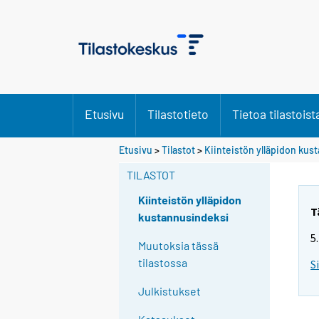
Etusivu
Tilastotieto
Tietoa tilastoist
Etusivu
>
Tilastot
>
Kiinteistön ylläpidon ku
TILASTOT
Kiinteistön ylläpidon
T
kustannusindeksi
5
Muutoksia tässä
tilastossa
S
Julkistukset