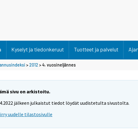
a
Kyselyt ja tiedonkeruut
Tuotteet ja palvelut
Aja
stannusindeksi
>
2012
>
4. vuosineljännes
ämä sivu on arkistoitu.
.4.2022 jälkeen julkaistut tiedot löydät uudistetulta sivustolta.
iirry uudelle tilastosivulle