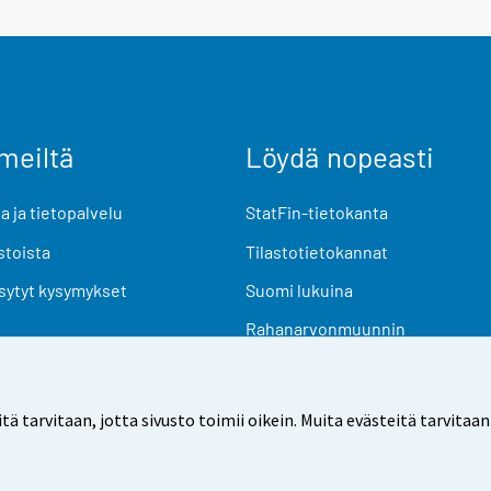
meiltä
Löydä nopeasti
 ja tietopalvelu
StatFin-tietokanta
stoista
Tilastotietokannat
sytyt kysymykset
Suomi lukuina
Rahanarvonmuunnin
Tulevat julkaisut
Tutkimusaineistot
arvitaan, jotta sivusto toimii oikein. Muita evästeitä tarvitaan