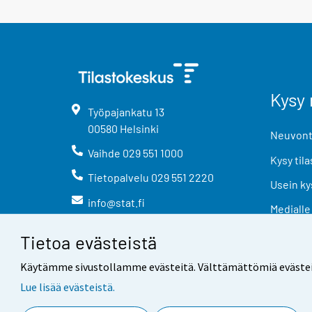
Kysy 
Työpajankatu
13
00580
Helsinki
Neuvonta
Vaihde
029 551 1000
Kysy tila
Tietopalvelu
029 551 2220
Usein ky
info@stat.fi
Medialle
Tietoa evästeistä
Käytämme sivustollamme evästeitä. Välttämättömiä evästeitä t
Lue lisää evästeistä.