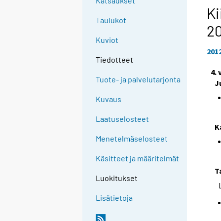
Katsaukset
Ki
Taulukot
2
Kuviot
201
Tiedotteet
4.
Tuote- ja palvelutarjonta
J
Kuvaus
Laatuselosteet
K
Menetelmäselosteet
Käsitteet ja määritelmät
T
Luokitukset
Lisätietoja