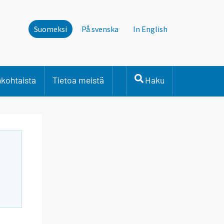
Suomeksi
På svenska
In English
nkohtaista
Tietoa meistä
Haku