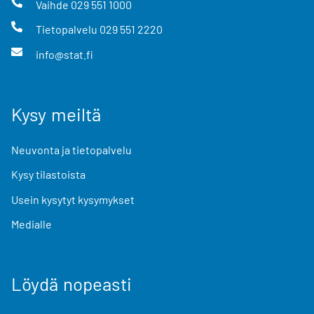
Vaihde
029 551 1000
Tietopalvelu
029 551 2220
info@stat.fi
Kysy meiltä
Neuvonta ja tietopalvelu
Kysy tilastoista
Usein kysytyt kysymykset
Medialle
Löydä nopeasti