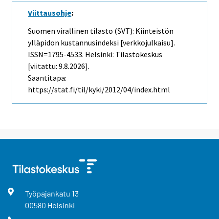
Viittausohje
:
Suomen virallinen tilasto (SVT): Kiinteistön
ylläpidon kustannusindeksi [verkkojulkaisu].
ISSN=1795-4533. Helsinki: Tilastokeskus
[viitattu: 9.8.2026].
Saantitapa:
https://stat.fi/til/kyki/2012/04/index.html
Työpajankatu
13
00580
Helsinki