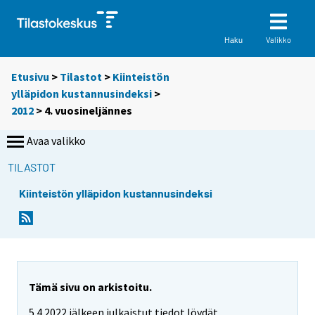
Valikko
Haku
Etusivu
>
Tilastot
>
Kiinteistön
ylläpidon kustannusindeksi
>
2012
>
4. vuosineljännes
Avaa valikko
TILASTOT
Kiinteistön ylläpidon kustannusindeksi
Tämä sivu on arkistoitu.
5.4.2022 jälkeen julkaistut tiedot löydät