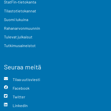
StatFin-tietokanta
Tilastotietokannat
Suomi lukuina
Rahanarvonmuunnin
Tulevat julkaisut
Tutkimusaineistot
Seuraa meitä
Tilaa uutisviesti
Facebook
Twitter
LinkedIn