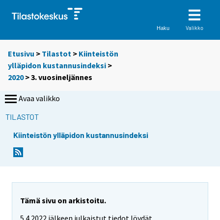
Valikko
Haku
Etusivu
>
Tilastot
>
Kiinteistön
ylläpidon kustannusindeksi
>
2020
>
3. vuosineljännes
Avaa valikko
TILASTOT
Kiinteistön ylläpidon kustannusindeksi
Tämä sivu on arkistoitu.
5.4.2022 jälkeen julkaistut tiedot löydät