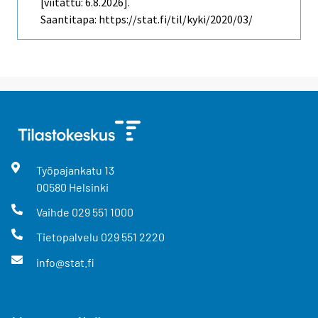
[viitattu: 6.8.2026].
Saantitapa: https://stat.fi/til/kyki/2020/03/
Työpajankatu
13
00580
Helsinki
Vaihde
029 551 1000
Tietopalvelu
029 551 2220
info@stat.fi