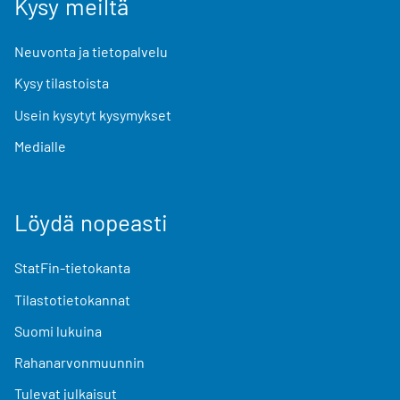
Kysy meiltä
Neuvonta ja tietopalvelu
Kysy tilastoista
Usein kysytyt kysymykset
Medialle
Löydä nopeasti
StatFin-tietokanta
Tilastotietokannat
Suomi lukuina
Rahanarvonmuunnin
Tulevat julkaisut