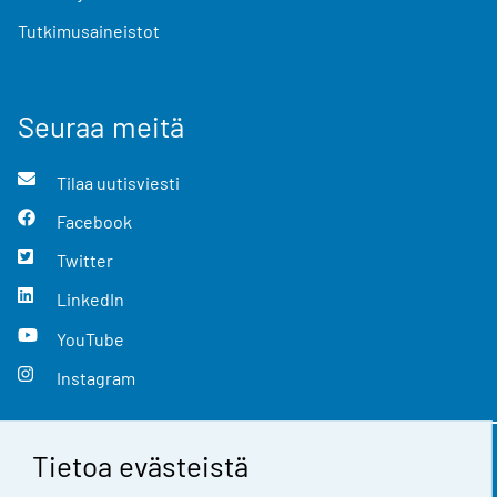
Tutkimusaineistot
Seuraa meitä
Tilaa uutisviesti
Facebook
Twitter
LinkedIn
YouTube
Instagram
Tietoa evästeistä
Yhteystiedot