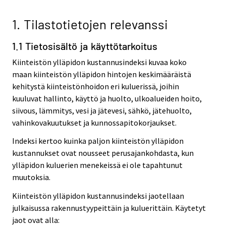
1. Tilastotietojen relevanssi
1.1 Tietosisältö ja käyttötarkoitus
Kiinteistön ylläpidon kustannusindeksi kuvaa koko
maan kiinteistön ylläpidon hintojen keskimääräistä
kehitystä kiinteistönhoidon eri kuluerissä, joihin
kuuluvat hallinto, käyttö ja huolto, ulkoalueiden hoito,
siivous, lämmitys, vesi ja jätevesi, sähkö, jätehuolto,
vahinkovakuutukset ja kunnossapitokorjaukset.
Indeksi kertoo kuinka paljon kiinteistön ylläpidon
kustannukset ovat nousseet perusajankohdasta, kun
ylläpidon kuluerien menekeissä ei ole tapahtunut
muutoksia.
Kiinteistön ylläpidon kustannusindeksi jaotellaan
julkaisussa rakennustyypeittäin ja kuluerittäin. Käytetyt
jaot ovat alla: