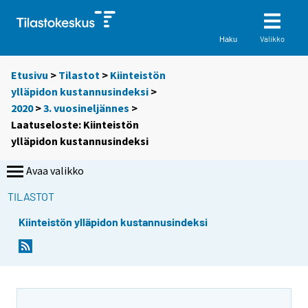
Valikko
Haku
Etusivu
>
Tilastot
>
Kiinteistön
ylläpidon kustannusindeksi
>
2020
>
3. vuosineljännes
>
Laatuseloste: Kiinteistön
ylläpidon kustannusindeksi
Avaa valikko
TILASTOT
Kiinteistön ylläpidon kustannusindeksi