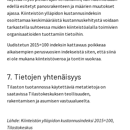
edellä esitetyt panosrakenteen ja määrien muutokset
ajassa. Kiinteistön ylläpidon kustannusindeksin
osoittamaa keskimääräistä kustannuskehitystä voidaan
tarkastella suhteessa muiden kiinteistöalalla toimivien
organisaatioiden tuottamiin tietoihin.
Uudistetun 2015=100 indeksin kattavuus poikkeaa
aikaisempien perusvuosien indekseistä siten, että siinä
ei ole mukana kiinteistöveroa ja tontin vuokraa.
7. Tietojen yhtenäisyys
Tilaston tuotannossa käytettäviä metatietoja on
saatavissa Tilastokeskuksen teollisuuden,
rakentamisen ja asumisen vastuualueelta.
Lähde: Kiinteistön ylläpidon kustannusindeksi 2015=100,
Tilastokeskus