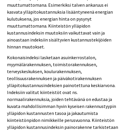
muuttumattomana. Esimerkiksi talven ankaruus ei
kasvata ylläpitokustannuksia lisääntyneenä energian
kulutuksena, jos energian hinta on pysynyt
muuttumattomana. Kiinteistön ylläpidon
kustannusindeksin muutoksiin vaikuttavat vain ja
ainoastaan indeksiin sisältyvien kustannustekijöiden
hinnan muutokset.
Kokonaisindeksi lasketaan asuinkerrostalon,
myymälärakennuksen, toimistorakennuksen,
terveyskeskuksen, koulurakennuksen,
teollisuusrakennuksen ja päiväkotirakennuksen
ylläpitokustannusindeksien painotettuna keskiarvona.
Indeksiin valitut kiinteistöt ovat ns.
normaalirakennuksia, joiden tehtävänä on edustaa ja
kuvata mahdollisimman hyvin kyseisen rakennustyypin
ylläpidon kustannusten tasoa ja jakautumista
kiinteistönpidon nimikkeille perusvuonna. Kiinteistön
ylläpidon kustannusindeksin painorakenne tarkistetaan