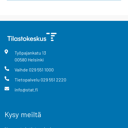
Työpajankatu
13
00580
Helsinki
Vaihde
029 551 1000
Tietopalvelu
029 551 2220
info@stat.fi
Kysy meiltä