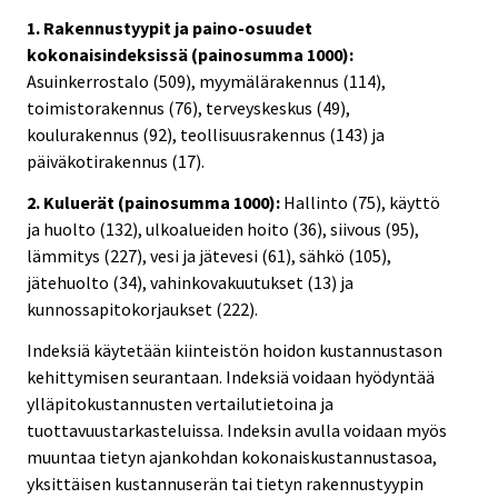
1. Rakennustyypit ja paino-osuudet
kokonaisindeksissä (painosumma 1000):
Asuinkerrostalo (509), myymälärakennus (114),
toimistorakennus (76), terveyskeskus (49),
koulurakennus (92), teollisuusrakennus (143) ja
päiväkotirakennus (17).
2. Kuluerät (painosumma 1000):
Hallinto (75), käyttö
ja huolto (132), ulkoalueiden hoito (36), siivous (95),
lämmitys (227), vesi ja jätevesi (61), sähkö (105),
jätehuolto (34), vahinkovakuutukset (13) ja
kunnossapitokorjaukset (222).
Indeksiä käytetään kiinteistön hoidon kustannustason
kehittymisen seurantaan. Indeksiä voidaan hyödyntää
ylläpitokustannusten vertailutietoina ja
tuottavuustarkasteluissa. Indeksin avulla voidaan myös
muuntaa tietyn ajankohdan kokonaiskustannustasoa,
yksittäisen kustannuserän tai tietyn rakennustyypin