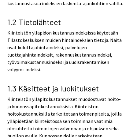
kustannustasoa indeksien laskenta-ajankohtien välillä.
1.2 Tietolähteet
Kiinteistön ylläpidon kustannusindeksissä käytetään
Tilastokeskuksen muiden hintaindeksien tietoja. Näitä
ovat kuluttajahintaindeksi, palvelujen
tuottajahintaindeksit, rakennuskustannusindeksi,
työvoimakustannusindeksi ja uudisrakentamisen
volyymi-indeksi.
1.3 Käsitteet ja luokitukset
Kiinteistön ylläpitokustannukset muodostuvat hoito-
ja kunnossapitokustannuksista. Kiinteistön
hoitokustannuksilla tarkoitetaan toimenpiteitä, joilla
ylläpidetään kiinteistössä sen toiminnan vaatimia
olosuhteita toimintojen valvonnan ja ohjauksen sekä
huollon avulla. Kunnossapidolla tarkoitetaan