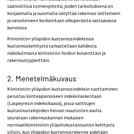
säännöllisiä toimenpiteitä, joiden tarkoituksena on
korjaamalla ja uusimalla säilyttää rakennus laitteineen
ja varusteineen korkeintaan alkuperäistä vastaavassa
kunnossa.
Kiinteistön ylläpidon kustannusindeksissä
kustannuskehitystä tarkastellaan kahdesta
näkökulmasta kiinteistön hoidon kuluerittäin ja
rakennustyypeittäin.
2. Menetelmäkuvaus
Kiinteistön ylläpidon kustannusindeksin tuottaminen
perustuu kiinteäpainoiseen indeksilaskentaan
(Laspeyresin indeksikaava), jossa valittujen
kustannustekijöiden hinnan muutosten avulla
seurataan rakennuskannan mukaisen
normaalikiinteistön ylläpitokustannusten kehitystä
silloin, kun ylläpidon kustannusrakenne pidetään