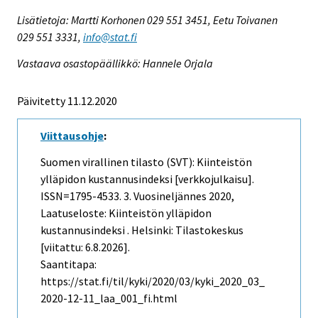
Lisätietoja: Martti Korhonen 029 551 3451, Eetu Toivanen
029 551 3331,
info@stat.fi
Vastaava osastopäällikkö: Hannele Orjala
Päivitetty 11.12.2020
Viittausohje
:
Suomen virallinen tilasto (SVT): Kiinteistön
ylläpidon kustannusindeksi [verkkojulkaisu].
ISSN=1795-4533.
3. Vuosineljännes
2020,
Laatuseloste: Kiinteistön ylläpidon
kustannusindeksi . Helsinki: Tilastokeskus
[viitattu: 6.8.2026].
Saantitapa:
https://stat.fi/til/kyki/2020/03/kyki_2020_03_
2020-12-11_laa_001_fi.html