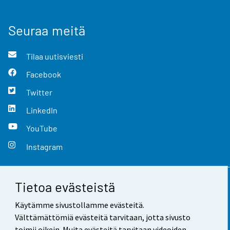
Seuraa meitä
Tilaa uutisviesti
Facebook
Twitter
LinkedIn
YouTube
Instagram
Tietoa evästeistä
Yhteystiedot
Käytämme sivustollamme evästeitä.
Palaute
Välttämättömiä evästeitä tarvitaan, jotta sivusto
toimii oikein. Muita evästeitä tarvitaan videoiden,