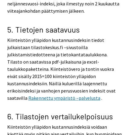
neljännesvuosi-indeksi, joka ilmestyy noin 2 kuukautta
viiteajankohdan päättymisen jälkeen.
5. Tietojen saatavuus
Kiinteistön ylläpidon kustannusindeksin tiedot
julkaistaan tilastokeskus.fi –sivustoilla
julkistamistiedotteena ja tietokantataulukkona.
Tilasto on saatavissa pdf-julkaisuna ja excel-
taulukkopaketteina. Kiinteistövero ja tontin vuokra
eivät sisälly 2015=100 kiinteistön ylläpidon
kustannusindeksiin. Näillä kuluerillä laajennettu
erikoisindeksi ja vanhojen perusvuosien indeksit ovat
saatavilla
Rakennettu ympäristö –palvelusta
.
6. Tilastojen vertailukelpoisuus
Kiinteistön ylläpidon kustannusindeksiä voidaan
käyttää myös pitkän ajan vertailuihin, kun huomioidaan