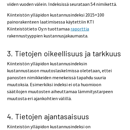
viiden vuoden välein. Indeksissä seurataan 54 nimikettä.
Kiinteistön ylläpidon kustannusindeksi 2015=100
painorakenteen laatimisessa käytettiin KTI
Kiinteistötieto Oy:n tuottamaa
raporttia
rakennustyyppien kustannusjakaumasta.
3. Tietojen oikeellisuus ja tarkkuus
Kiinteistön ylläpidon kustannusindeksin
kustannustason muutoslaskelmissa oletetaan, ettei
panosten nimikkeiden menekeissä tapahdu suuria
muutoksia. Esimerkiksi indeksi ei ota huomioon
säätilojen muutosten aiheuttamaa lämmitystarpeen
muutosta eri ajankohtien välillä.
4. Tietojen ajantasaisuus
Kiinteistön ylläpidon kustannusindeksi on