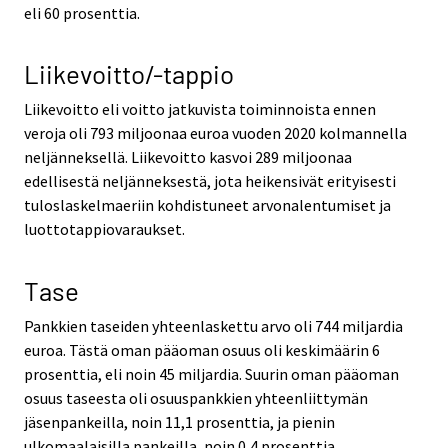
eli 60 prosenttia.
Liikevoitto/-tappio
Liikevoitto eli voitto jatkuvista toiminnoista ennen
veroja oli 793 miljoonaa euroa vuoden 2020 kolmannella
neljänneksellä. Liikevoitto kasvoi 289 miljoonaa
edellisestä neljänneksestä, jota heikensivät erityisesti
tuloslaskelmaeriin kohdistuneet arvonalentumiset ja
luottotappiovaraukset.
Tase
Pankkien taseiden yhteenlaskettu arvo oli 744 miljardia
euroa. Tästä oman pääoman osuus oli keskimäärin 6
prosenttia, eli noin 45 miljardia. Suurin oman pääoman
osuus taseesta oli osuuspankkien yhteenliittymän
jäsenpankeilla, noin 11,1 prosenttia, ja pienin
ulkomaalaisilla pankeilla, noin 0,4 prosenttia.