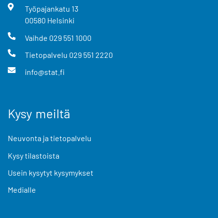
Työpajankatu
13
00580
Helsinki
Vaihde
029 551 1000
Tietopalvelu
029 551 2220
info@stat.fi
Kysy meiltä
Neuvonta ja tietopalvelu
Kysy tilastoista
Usein kysytyt kysymykset
Medialle