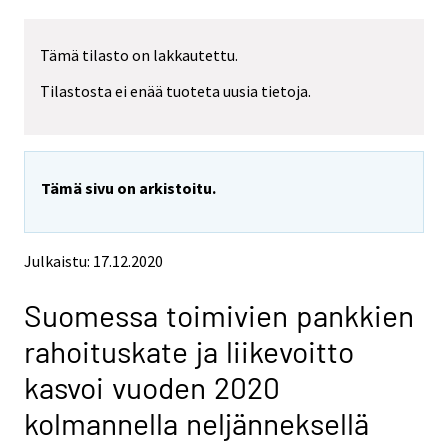
a
a
r
r
Tämä tilasto on lakkautettu.
e
e
m
m
Tilastosta ei enää tuoteta uusia tietoja.
o
o
v
v
i
i
n
n
g
g
Tämä sivu on arkistoitu.
t
t
o
o
a
a
n
n
Julkaistu: 17.12.2020
o
o
t
t
Suomessa toimivien pankkien
h
h
e
e
rahoituskate ja liikevoitto
r
r
s
s
kasvoi vuoden 2020
e
e
kolmannella neljänneksellä
r
r
v
v