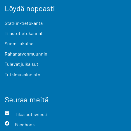
Löydä nopeasti
StatFin-tietokanta
Tilastotietokannat
Suomi lukuina
Rahanarvonmuunnin
Tulevat julkaisut
Tutkimusaineistot
Seuraa meitä
Tilaa uutisviesti
Facebook