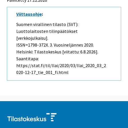
Viittausohje
:
Suomen virallinen tilasto (SVT):
Luottolaitosten tilinpäätökset
[verkkojulkaisu].
ISSN=1798-372X.
3. Vuosineljännes
2020.
Helsinki: Tilastokeskus [viitattu: 6.8.2026].
Saantitapa:
https://stat.fi/til/llai/2020/03/llai_2020_03_2
020-12-17_tie_001_fi.html