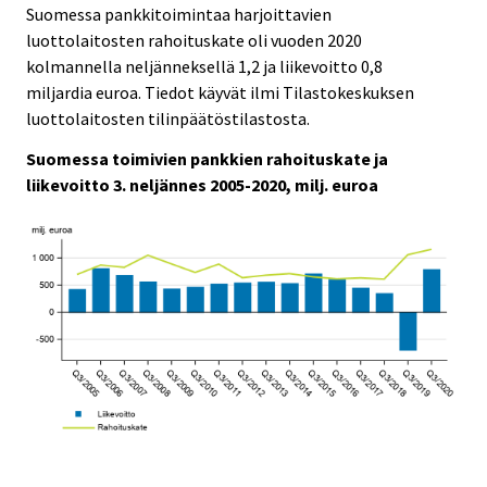
i
i
Suomessa pankkitoimintaa harjoittavien
c
c
luottolaitosten rahoituskate oli vuoden 2020
e
e
kolmannella neljänneksellä 1,2 ja liikevoitto 0,8
.
.
miljardia euroa. Tiedot käyvät ilmi Tilastokeskuksen
luottolaitosten tilinpäätöstilastosta.
Suomessa toimivien pankkien rahoituskate ja
liikevoitto 3. neljännes 2005-2020, milj. euroa