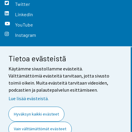
Twitter
LinkedIn
YouTube
Instagram
Tietoa evästeistä
Yhteystiedot
Käytämme sivustollamme evästeitä.
Palaute
Välttämättömiä evästeitä tarvitaan, jotta sivusto
toimii oikein. Muita evästeitä tarvitaan videoiden,
Käyttöehdot
podcastien ja palautepalvelun esittämiseen.
Tietosuoja
Lue lisää evästeistä.
Saavutettavuus
Hyväksyn kaikki evästeet
Tietoa sivustosta
Vain välttämättömät evästeet
Evästeasetukset