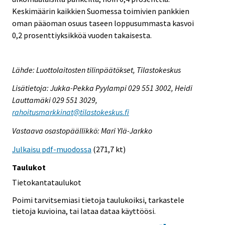
Keskimäärin kaikkien Suomessa toimivien pankkien
oman pääoman osuus taseen loppusummasta kasvoi
0,2 prosenttiyksikköä vuoden takaisesta.
Lähde: Luottolaitosten tilinpäätökset, Tilastokeskus
Lisätietoja: Jukka-Pekka Pyylampi 029 551 3002, Heidi
Lauttamäki 029 551 3029,
rahoitusmarkkinat@tilastokeskus.fi
Vastaava osastopäällikkö: Mari Ylä-Jarkko
Julkaisu pdf-muodossa
(271,7 kt)
Taulukot
Tietokantataulukot
Poimi tarvitsemiasi tietoja taulukoiksi, tarkastele
tietoja kuvioina, tai lataa dataa käyttöösi.