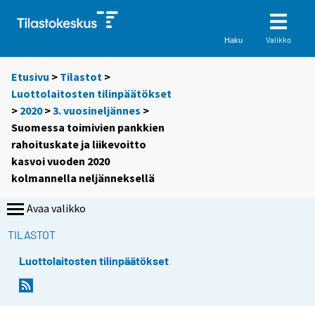
Valikko
Haku
Etusivu
>
Tilastot
>
Luottolaitosten tilinpäätökset
>
2020
>
3. vuosineljännes
>
Suomessa toimivien pankkien
rahoituskate ja liikevoitto
kasvoi vuoden 2020
kolmannella neljänneksellä
Avaa valikko
TILASTOT
Luottolaitosten tilinpäätökset
Y
Y
o
o
u
u