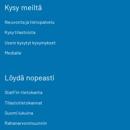
Kysy meiltä
Neuvonta ja tietopalvelu
Kysy tilastoista
Usein kysytyt kysymykset
Medialle
Löydä nopeasti
StatFin-tietokanta
Tilastotietokannat
Suomi lukuina
Rahanarvonmuunnin