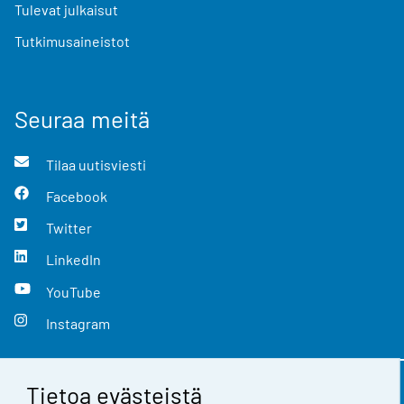
Tulevat julkaisut
Tutkimusaineistot
Seuraa meitä
Tilaa uutisviesti
Facebook
Twitter
LinkedIn
YouTube
Instagram
Tietoa evästeistä
Yhteystiedot