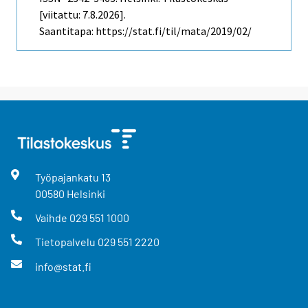
[viitattu: 7.8.2026].
Saantitapa: https://stat.fi/til/mata/2019/02/
Työpajankatu
13
00580
Helsinki
Vaihde
029 551 1000
Tietopalvelu
029 551 2220
info@stat.fi