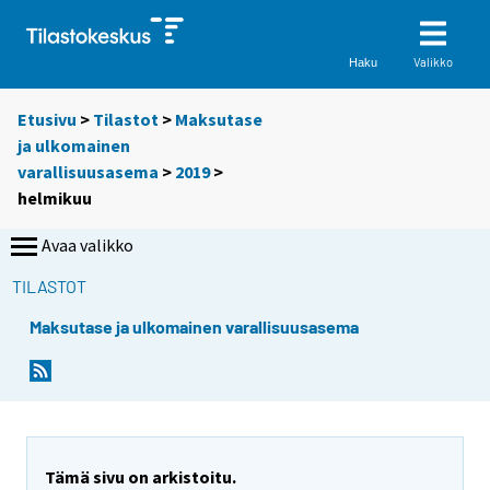
Valikko
Haku
Etusivu
>
Tilastot
>
Maksutase
ja ulkomainen
varallisuusasema
>
2019
>
helmikuu
Avaa valikko
TILASTOT
Maksutase ja ulkomainen varallisuusasema
Tämä sivu on arkistoitu.