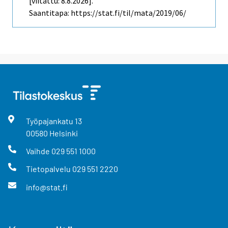
[viitattu: 8.8.2026].
Saantitapa: https://stat.fi/til/mata/2019/06/
Työpajankatu
13
00580
Helsinki
Vaihde
029 551 1000
Tietopalvelu
029 551 2220
info@stat.fi