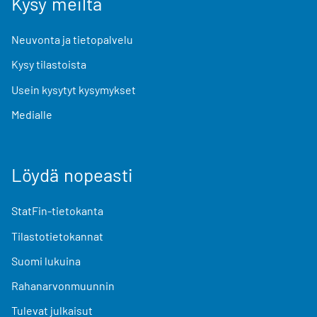
Kysy meiltä
Neuvonta ja tietopalvelu
Kysy tilastoista
Usein kysytyt kysymykset
Medialle
Löydä nopeasti
StatFin-tietokanta
Tilastotietokannat
Suomi lukuina
Rahanarvonmuunnin
Tulevat julkaisut