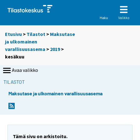
Valikko
Haku
Etusivu
>
Tilastot
>
Maksutase
ja ulkomainen
varallisuusasema
>
2019
>
kesäkuu
Avaa valikko
TILASTOT
Maksutase ja ulkomainen varallisuusasema
Tämä sivu on arkistoitu.