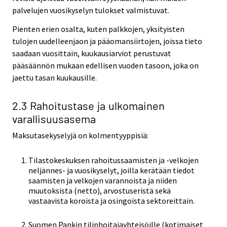
palvelujen vuosikyselyn tulokset valmistuvat.
Pienten erien osalta, kuten palkkojen, yksityisten
tulojen uudelleenjaon ja pääomansiirtojen, joissa tieto
saadaan vuosittain, kuukausiarviot perustuvat
pääsäännön mukaan edellisen vuoden tasoon, joka on
jaettu tasan kuukausille.
2.3 Rahoitustase ja ulkomainen
varallisuusasema
Maksutasekyselyjä on kolmentyyppisiä:
Tilastokeskuksen rahoitussaamisten ja -velkojen
neljännes- ja vuosikyselyt, joilla kerätään tiedot
saamisten ja velkojen varannoista ja niiden
muutoksista (netto), arvostuseristä sekä
vastaavista koroista ja osingoista sektoreittain.
Suomen Pankin tilinhoitajayhteisöille (kotimaiset