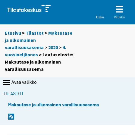
Valikko
Haku
Etusivu
>
Tilastot
>
Maksutase
ja ulkomainen
varallisuusasema
>
2020
>
4.
vuosineljännes
> Laatuseloste:
Maksutase ja ulkomainen
varallisuusasema
Avaa valikko
TILASTOT
Maksutase ja ulkomainen varallisuusasema