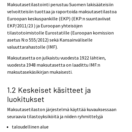
Maksutasetilastointi perustuu Suomen lakisääteisiin
velvoitteisiin tuottaa ja raportoida maksutasetilastoa
Euroopan keskuspankille (EKP) (EKP:n suuntaviivat
EKP/2011/23 ) ja Euroopan yhteisöjen
tilastotoimistolle Eurostatille (Euroopan komission
asetus N:o 555/2012) sekä Kansainväliselle
valuuttarahastolle (IMF).
Maksutasetta on julkaistu vuodesta 1922 lähtien,
vuodesta 1948 maksutasetta on laadittu IMF:n
maksutasekäsikirjan mukaisesti.
1.2 Keskeiset käsitteet ja
luokitukset
Maksutasetilaston järjestelmä käyttää kuvauksessaan
seuraavia tilastoyksiköitä ja niiden ryhmittelyjä
taloudellinen alue