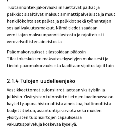
Tuotannontekijäkorvauksiin luettavat palkat ja
palkkiot sisältävät maksut ammattipalveluista ja muut
henkilökohtaiset palkat ja palkkiot sekä työnantajan
sosiaalivakuutusmaksut. Nämä tiedot saadaan
verottajan maksuunpanotilastosta ja rajoitetusti
verovelvollisten aineistosta.
Pääomakorvaukset tilastoidaan pääosin
Tilastokeskuksen maksutasekyselyjen mukaisesti ja
tiedot pääomakorvauksista laaditaan sijoituslajeittain.
2.1.4 Tulojen uudelleenjako
Vastikkeettomat tulonsiirrot jaetaan yksityisiin ja
julkisiin. Yksityisten tulonsiirtotietojen laadinnassa on
käytetty apuna historiallista aineistoa, hallinnollista
budjettitietoa, asiantuntija-arviota sekä muiden
yksityisten tulonsiirtojen tapauksessa
vakuutuspalveluja koskevaa kyselyä.