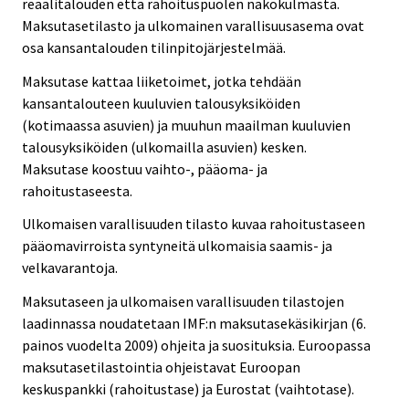
reaalitalouden että rahoituspuolen näkökulmasta.
Maksutasetilasto ja ulkomainen varallisuusasema ovat
osa kansantalouden tilinpitojärjestelmää.
Maksutase kattaa liiketoimet, jotka tehdään
kansantalouteen kuuluvien talousyksiköiden
(kotimaassa asuvien) ja muuhun maailman kuuluvien
talousyksiköiden (ulkomailla asuvien) kesken.
Maksutase koostuu vaihto-, pääoma- ja
rahoitustaseesta.
Ulkomaisen varallisuuden tilasto kuvaa rahoitustaseen
pääomavirroista syntyneitä ulkomaisia saamis- ja
velkavarantoja.
Maksutaseen ja ulkomaisen varallisuuden tilastojen
laadinnassa noudatetaan IMF:n maksutasekäsikirjan (6.
painos vuodelta 2009) ohjeita ja suosituksia. Euroopassa
maksutasetilastointia ohjeistavat Euroopan
keskuspankki (rahoitustase) ja Eurostat (vaihtotase).