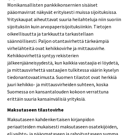
Monikansallisten pankkikonsernien sisäiset
pääomavirrat näkyvät erityisesti muissa sijoituksissa.
Yrityskaupat aiheuttavat suuria heilahteluja niin suoriin
sijoituksiin kuin arvopaperisijoituksiinkin. Tietojen
oikeellisuutta ja tarkkuutta tarkastellaan
säännöllisesti. Paljon otantavirhettä tärkeämpiä
virhelähteitä ovat kehikkovirhe ja mittausvirhe.
Kehikkovirhettä syntyy rekisterien
jälkeenjääneisyydestä, kun kaikkia vastaajia ei löydetä,
ja mittausvirhettä vastaajien tulkitessa väärin kyselyn
tiedonantovaatimusta. Suomen tilastot ovat herkkiä
juuri kehikko- ja mittausvirheiden suhteen, koska
Suomessa on kansantalouden kokoon verrattuna
erittäin suuria kansainvälisiä yrityksiä.
Maksutaseen tilastovirhe
Maksutaseen kahdenkertaisen kirjanpidon
periaatteiden mukaisesti maksutaseen osatekijöiden,
eli vaihto- ja pääomataseen ja rahoitustaseen summa