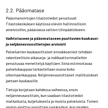
2.2. Pääomatase
Pääomansiirtojen tilastotiedot perustuvat
Tilastokeskuksen käytössä oleviin hallinnollisiin
aineistoihin, pääasiassa valtion tilinpäätökseen.
Vaihtotaseen ja pääomataseen puuttuvien kuukausi-
ja neljännesvuositietojen arviointi
Palveluerien kuukausittaiset ennakkoarviot tehdään
rakenteellisiin aikasarja- ja indikaattorimalleihin
perustuvaa menettelyä käyttäen. Siinä estimoitavaa
palvelukauppaa tarkastellaan osana koko
ulkomaankauppaa. Neljännesvuosittaiset mallitulokset
jaetaan kuukausille.
Tietoja korjataan kahdessa vaiheessa, ensin
neljännesvuosittain, kun saadaan tilastotiedot
matkailusta, kuljetuksesta ja muista palveluista. Toinen
revisio ajoittuu vuosittain syyskuuhun, kun muiden