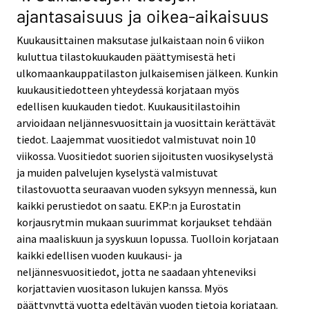
ajantasaisuus ja oikea-aikaisuus
Kuukausittainen maksutase julkaistaan noin 6 viikon
kuluttua tilastokuukauden päättymisestä heti
ulkomaankauppatilaston julkaisemisen jälkeen. Kunkin
kuukausitiedotteen yhteydessä korjataan myös
edellisen kuukauden tiedot. Kuukausitilastoihin
arvioidaan neljännesvuosittain ja vuosittain kerättävät
tiedot. Laajemmat vuositiedot valmistuvat noin 10
viikossa. Vuositiedot suorien sijoitusten vuosikyselystä
ja muiden palvelujen kyselystä valmistuvat
tilastovuotta seuraavan vuoden syksyyn mennessä, kun
kaikki perustiedot on saatu. EKP:n ja Eurostatin
korjausrytmin mukaan suurimmat korjaukset tehdään
aina maaliskuun ja syyskuun lopussa. Tuolloin korjataan
kaikki edellisen vuoden kuukausi- ja
neljännesvuositiedot, jotta ne saadaan yhteneviksi
korjattavien vuositason lukujen kanssa. Myös
päättynyttä vuotta edeltävän vuoden tietoja korjataan.