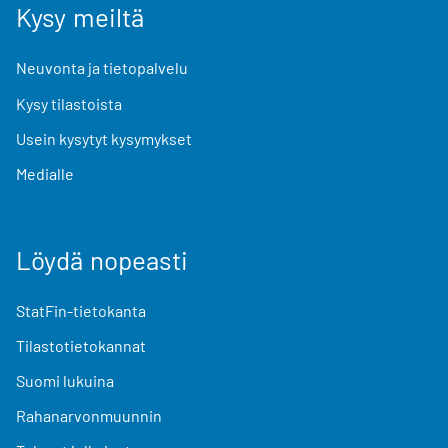
Kysy meiltä
Neuvonta ja tietopalvelu
Kysy tilastoista
Usein kysytyt kysymykset
Medialle
Löydä nopeasti
StatFin-tietokanta
Tilastotietokannat
Suomi lukuina
Rahanarvonmuunnin