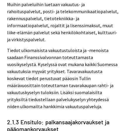
Muihin palveluihin luetaan vakuutus- ja
rahoituspalvelut, posti- ja telekommunikaatiopalvelut,
rakennuspalvelut, tietotekniikka- ja
informaatiopalvelut, rojaltit ja lisenssimaksut, muut
liike-elämän palvelut sekä henkilökohtaiset, kulttuuri-
ja virkistyspalvelut.
Tiedot ulkomaisista vakuutustuloista ja -menoista
saadaan Finanssivalvonnan toteuttamasta
vuosikyselystä. Kyselyssä ovat mukana kaikki Suomessa
vakuutuksia myyvät yritykset. Tavaravakuutusta
koskevat tiedot perustuvat pääosin Tullin
määrävuosittain toteuttaman tavarakaupan rahti- ja
vakuutuskyselyn tuloksiin. Lisäksi suomalaisilta
yrityksiltä tiedustellaan palvelukyselyn yhteydessä
niiden ulkomailta hankkimia vakuutuspalveluja.
2.1.3 Ensitulo: palkansaajakorvaukset ja
pääomankorvaukset