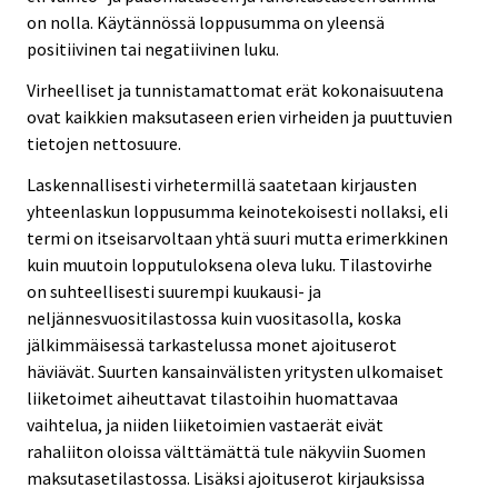
on nolla. Käytännössä loppusumma on yleensä
positiivinen tai negatiivinen luku.
Virheelliset ja tunnistamattomat erät kokonaisuutena
ovat kaikkien maksutaseen erien virheiden ja puuttuvien
tietojen nettosuure.
Laskennallisesti virhetermillä saatetaan kirjausten
yhteenlaskun loppusumma keinotekoisesti nollaksi, eli
termi on itseisarvoltaan yhtä suuri mutta erimerkkinen
kuin muutoin lopputuloksena oleva luku. Tilastovirhe
on suhteellisesti suurempi kuukausi- ja
neljännesvuositilastossa kuin vuositasolla, koska
jälkimmäisessä tarkastelussa monet ajoituserot
häviävät. Suurten kansainvälisten yritysten ulkomaiset
liiketoimet aiheuttavat tilastoihin huomattavaa
vaihtelua, ja niiden liiketoimien vastaerät eivät
rahaliiton oloissa välttämättä tule näkyviin Suomen
maksutasetilastossa. Lisäksi ajoituserot kirjauksissa