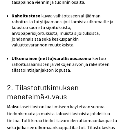
tasapainoa viennin ja tuonnin osalta.
Rahoitustase
kuvaa vaihtotaseen alijäämän
rahoitusta tai ylijäämän sijoittamista ulkomaille ja
koostuu suorista sijoituksista,
arvopaperisijoituksista, muista sijoituksista,
johdannaisista sekä keskuspankin
valuuttavarannon muutoksista.
Ulkomainen (netto)varallisuusasema
kertoo
rahoitussaamisten ja velkojen arvon ja rakenteen
tilastointiajanjakson lopussa.
2. Tilastotutkimuksen
menetelmäkuvaus
Maksutasetilaston laatimiseen käytetään suoraa
tiedonkeruuta ja muista taloustilastoista johdettua
tietoa. Tulli kerää tiedot tavaroiden ulkomaankaupasta
sekä julkaisee ulkomaankauppatilastot. Tilastokeskus