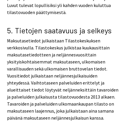
Luvut tulevat lopullisiksi yli kahden vuoden kuluttua
tilastovuoden päättymisestä.
5. Tietojen saatavuus ja selkeys
Maksutasetiedot julkaistaan Tilastokeskuksen
verkkosivulla. Tilastokeskus julkistaa kuukausittain
maksutasetiedotteen ja neljännesvuosittain
yksityiskohtaisemmat maksutaseen, ulkomaisen
varallisuuden sekä ulkomaisen bruttovelan tiedot.
Vuositiedot julkaistaan neljännesjulkaisuiden
yhteydessä. Vaihtotaseen palveluiden erittelyt ja
alueittaiset tiedot löytyvät neljänneksittäin tavaroiden
ja palveluiden julkaisusta tilastovuodesta 2013 alkaen.
Tavaroiden ja palveluiden ulkomaankaupan tilasto on
maksutaseen laajennus, joka julkaistaan aina samana
päivänä maksutaseen neljännesjulkaisun kanssa.