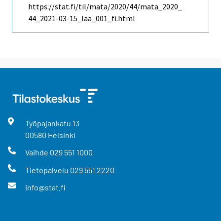
https://stat.fi/til/mata/2020/44/mata_2020_
44_2021-03-15_laa_001_fi.html
Työpajankatu
13
00580
Helsinki
Vaihde
029 551 1000
Tietopalvelu
029 551 2220
info@stat.fi