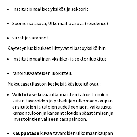
institutionaaliset yksiköt ja sektorit
Suomessa asuva, Ulkomailla asuva (residence)
virrat ja varannot
Käytetyt luokitukset liittyvät tilastoyksiköihin:
institutionaalinen yksikkö- ja sektoriluokitus
rahoitusvaateiden luokittelu
Maksutasetilaston keskeisiä käsitteitä ovat :
Vaihtotase
kuvaa ulkomaisten taloustoimien,
kuten tavaroiden ja palvelujen ulkomaankaupan,
ensitulojen ja tulojen uudelleenjaon, vaikutusta
kansantuloon ja kansantalouden säästämisen ja
investointien väliseen tasapainoon.
Kauppatase
kuvaa tavaroiden ulkomaankaupan