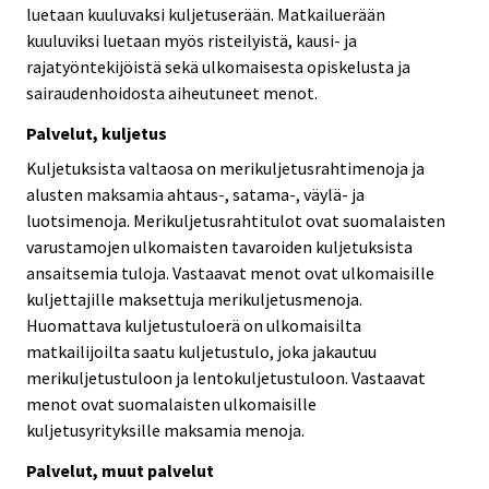
luetaan kuuluvaksi kuljetuserään. Matkailuerään
kuuluviksi luetaan myös risteilyistä, kausi- ja
rajatyöntekijöistä sekä ulkomaisesta opiskelusta ja
sairaudenhoidosta aiheutuneet menot.
Palvelut, kuljetus
Kuljetuksista valtaosa on merikuljetusrahtimenoja ja
alusten maksamia ahtaus-, satama-, väylä- ja
luotsimenoja. Merikuljetusrahtitulot ovat suomalaisten
varustamojen ulkomaisten tavaroiden kuljetuksista
ansaitsemia tuloja. Vastaavat menot ovat ulkomaisille
kuljettajille maksettuja merikuljetusmenoja.
Huomattava kuljetustuloerä on ulkomaisilta
matkailijoilta saatu kuljetustulo, joka jakautuu
merikuljetustuloon ja lentokuljetustuloon. Vastaavat
menot ovat suomalaisten ulkomaisille
kuljetusyrityksille maksamia menoja.
Palvelut, muut palvelut