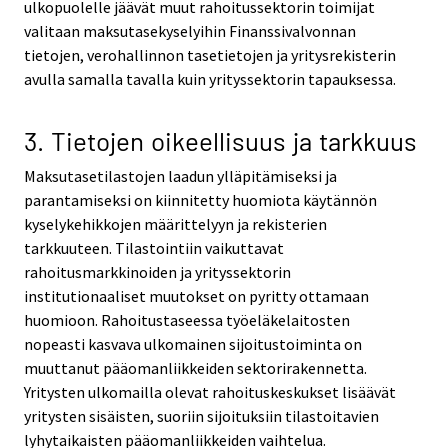
ulkopuolelle jäävät muut rahoitussektorin toimijat
valitaan maksutasekyselyihin Finanssivalvonnan
tietojen, verohallinnon tasetietojen ja yritysrekisterin
avulla samalla tavalla kuin yrityssektorin tapauksessa.
3. Tietojen oikeellisuus ja tarkkuus
Maksutasetilastojen laadun ylläpitämiseksi ja
parantamiseksi on kiinnitetty huomiota käytännön
kyselykehikkojen määrittelyyn ja rekisterien
tarkkuuteen. Tilastointiin vaikuttavat
rahoitusmarkkinoiden ja yrityssektorin
institutionaaliset muutokset on pyritty ottamaan
huomioon. Rahoitustaseessa työeläkelaitosten
nopeasti kasvava ulkomainen sijoitustoiminta on
muuttanut pääomanliikkeiden sektorirakennetta.
Yritysten ulkomailla olevat rahoituskeskukset lisäävät
yritysten sisäisten, suoriin sijoituksiin tilastoitavien
lyhytaikaisten pääomanliikkeiden vaihtelua.