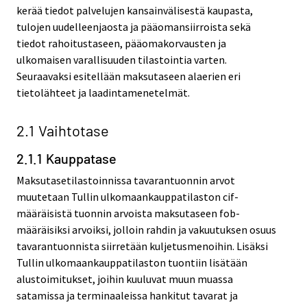
kerää tiedot palvelujen kansainvälisestä kaupasta,
tulojen uudelleenjaosta ja pääomansiirroista sekä
tiedot rahoitustaseen, pääomakorvausten ja
ulkomaisen varallisuuden tilastointia varten.
Seuraavaksi esitellään maksutaseen alaerien eri
tietolähteet ja laadintamenetelmät.
2.1 Vaihtotase
2.1.1 Kauppatase
Maksutasetilastoinnissa tavarantuonnin arvot
muutetaan Tullin ulkomaankauppatilaston cif-
määräisistä tuonnin arvoista maksutaseen fob-
määräisiksi arvoiksi, jolloin rahdin ja vakuutuksen osuus
tavarantuonnista siirretään kuljetusmenoihin. Lisäksi
Tullin ulkomaankauppatilaston tuontiin lisätään
alustoimitukset, joihin kuuluvat muun muassa
satamissa ja terminaaleissa hankitut tavarat ja