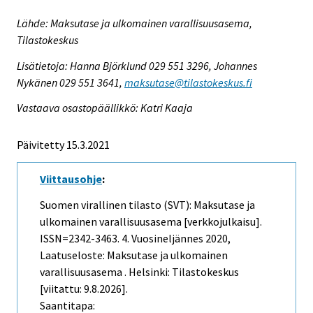
Lähde: Maksutase ja ulkomainen varallisuusasema,
Tilastokeskus
Lisätietoja: Hanna Björklund 029 551 3296, Johannes
Nykänen 029 551 3641,
maksutase@tilastokeskus.fi
Vastaava osastopäällikkö: Katri Kaaja
Päivitetty 15.3.2021
Viittausohje
:
Suomen virallinen tilasto (SVT): Maksutase ja
ulkomainen varallisuusasema [verkkojulkaisu].
ISSN=2342-3463.
4. Vuosineljännes
2020,
Laatuseloste: Maksutase ja ulkomainen
varallisuusasema . Helsinki: Tilastokeskus
[viitattu: 9.8.2026].
Saantitapa: