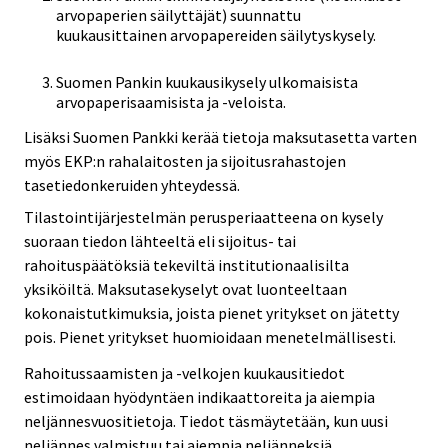
arvopaperien säilyttäjät) suunnattu
kuukausittainen arvopapereiden säilytyskysely.
Suomen Pankin kuukausikysely ulkomaisista
arvopaperisaamisista ja -veloista.
Lisäksi Suomen Pankki kerää tietoja maksutasetta varten
myös EKP:n rahalaitosten ja sijoitusrahastojen
tasetiedonkeruiden yhteydessä.
Tilastointijärjestelmän perusperiaatteena on kysely
suoraan tiedon lähteeltä eli sijoitus- tai
rahoituspäätöksiä tekeviltä institutionaalisilta
yksiköiltä. Maksutasekyselyt ovat luonteeltaan
kokonaistutkimuksia, joista pienet yritykset on jätetty
pois. Pienet yritykset huomioidaan menetelmällisesti.
Rahoitussaamisten ja -velkojen kuukausitiedot
estimoidaan hyödyntäen indikaattoreita ja aiempia
neljännesvuositietoja. Tiedot täsmäytetään, kun uusi
neljännes valmistuu tai aiempia neljänneksiä