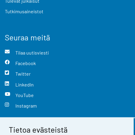
Tulevat julkaisut
Tutkimusaineistot
Seuraa meitä
Tilaa uutisviesti
Facebook
Twitter
LinkedIn
YouTube
Instagram
Tietoa evästeistä
Yhteystiedot