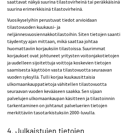
saattavat näkyä suurina tilastovirheinä tai peräkkäisinä
suurina erimerkkisinä tilastovirheinä.
Vuosikyselyihin perustuvat tiedot arvioidaan
tilastovuoden kuukausi- ja
neljännesvuosiennakkotilastoihin. Siten tietojen saanti
täydentyy ajan mittaan, mikä saattaa johtaa
huomattaviin korjauksiin tilastoissa. Suurimmat
korjaukset ovat johtuneet yritysten voitonjakotietojen
ja uudelleen sijoitettuja voittoja koskevien tietojen
saamisesta käyttöön vasta tilastovuotta seuraavan
vuoden syksyllä. Tulli korjaa kuukausittaisia
ulkomaankauppatietoja vähitellen tilastovuotta
seuraavan vuoden kevääseen saakka. Sen sijaan
palvelujen ulkomaankaupan käsitteen ja tilastoinnin
tarkentaminen on johtanut palveluerien tietojen
merkittäviin tasotarkistuksiin 2000-luvulla.
4. Julkaistujen tietojen