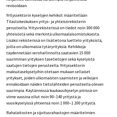
revisoidaan.
Yrityssektorin kyselyjen kehikot määritellään
Tilastokeskuksen yritys- ja yhteisörekisterin
perusteella. Yritysrekisterissä on tiedot noin 300 000
yhteisöstä sekä merkintä ulkomaalaisomistuksesta.
Lisäksi rekisterissä on lisätietona luettelo yrityksistä,
joilla on ulkomaisia tytäryrityksiä. Kehikkoja
täydennetään verohallinnolta saatavien 15 000
suurimman yrityksen tasetietojen sekä kyselyistä
saatujen tietojen perusteella. Yrityssektorin
maksutasekyselyihin otetaan mukaan sellaiset
yritykset, joiden ulkomaisten saamisten ja velkojen
ennakoidaan näiden tietolähteiden perusteella olevan
suurimpia. Käytännössä kuukausikyselyn piirissä on
viime vuosina ollut noin 90–140 yritystä ja
vuosikyselyissä yhteensä noin 1 000–1 200 yritystä.
Rahalaitosten ja sijoitusrahastojen määritelmien