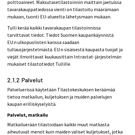
polttoaineet. Maksutasetilastoinnin maittain jaetuissa
tavarakauppatiedossa vienti on tilastoitu määrämaan
mukaan, tuonti EU-alueelta lähetysmaan mukaan.
Tulli kerää kaikki tavarakaupan tilastoinnissa
tarvittavat tiedot. Tiedot Suomen kaupankäynnistä
EU:n ulkopuolisten kanssa saadaan
tullausjärjestelmästä. EU:n sisäisestä kaupasta tuojat ja
viejät ilmoittavat kuukausittain Intrastat-järjestelmän
mukaiset tilastotiedot Tullille.
2.1.2 Palvelut
Palveluerissä käytetään Tilastokeskuksen keräämää
tietoa matkailun, kuljetuksen ja muiden palvelujen
kaupan erilliskyselyistä.
Palvelut, matkailu
Matkailuerään tilastoidaan kaikki muut matkasta
aiheutuvat menot kuin maiden väliset kuljetukset, jotka