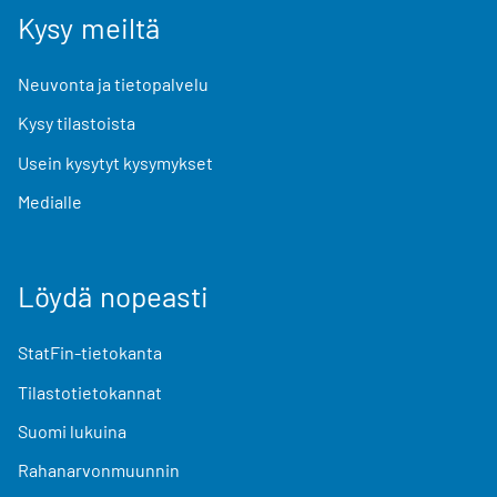
Kysy meiltä
Neuvonta ja tietopalvelu
Kysy tilastoista
Usein kysytyt kysymykset
Medialle
Löydä nopeasti
StatFin-tietokanta
Tilastotietokannat
Suomi lukuina
Rahanarvonmuunnin