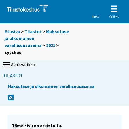
Valikko
Haku
Etusivu
>
Tilastot
>
Maksutase
ja ulkomainen
varallisuusasema
>
2021
>
syyskuu
Avaa valikko
TILASTOT
Maksutase ja ulkomainen varallisuusasema
Tämä sivu on arkistoitu.