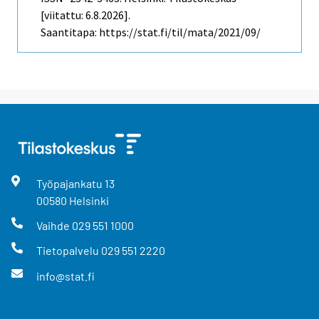
[viitattu: 6.8.2026].
Saantitapa: https://stat.fi/til/mata/2021/09/
Työpajankatu
13
00580
Helsinki
Vaihde
029 551 1000
Tietopalvelu
029 551 2220
info@stat.fi