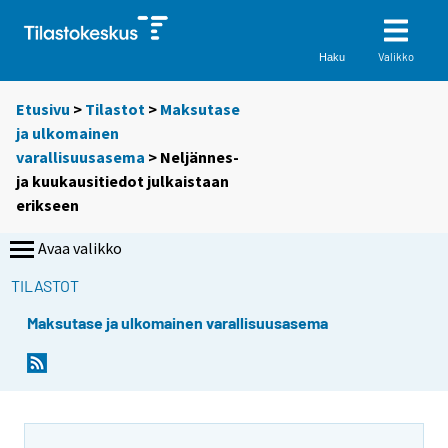
Valikko
Haku
Etusivu
>
Tilastot
>
Maksutase
ja ulkomainen
varallisuusasema
> Neljännes-
ja kuukausitiedot julkaistaan
erikseen
Avaa valikko
TILASTOT
Maksutase ja ulkomainen varallisuusasema