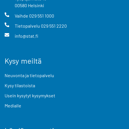
00580
Helsinki
Vaihde
029 551 1000
Tietopalvelu
029 551 2220
info@stat.fi
Kysy meiltä
Neuvonta ja tietopalvelu
Kysy tilastoista
Usein kysytyt kysymykset
Medialle