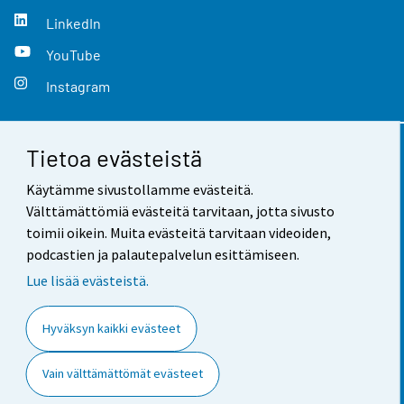
LinkedIn
YouTube
Instagram
Tietoa evästeistä
Yhteystiedot
Käytämme sivustollamme evästeitä.
Palaute
Välttämättömiä evästeitä tarvitaan, jotta sivusto
toimii oikein. Muita evästeitä tarvitaan videoiden,
Käyttöehdot
podcastien ja palautepalvelun esittämiseen.
Tietosuoja
Lue lisää evästeistä.
Saavutettavuus
Hyväksyn kaikki evästeet
Tietoa sivustosta
Vain välttämättömät evästeet
Evästeasetukset