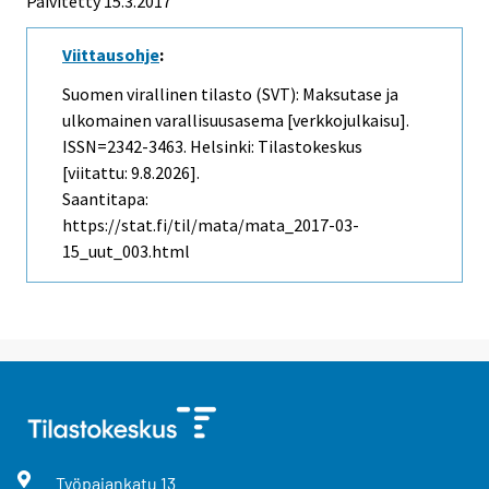
Päivitetty 15.3.2017
Viittausohje
:
Suomen virallinen tilasto (SVT): Maksutase ja
ulkomainen varallisuusasema [verkkojulkaisu].
ISSN=2342-3463. Helsinki: Tilastokeskus
[viitattu: 9.8.2026].
Saantitapa:
https://stat.fi/til/mata/mata_2017-03-
15_uut_003.html
Työpajankatu
13