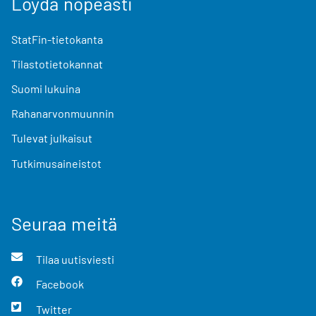
Löydä nopeasti
StatFin-tietokanta
Tilastotietokannat
Suomi lukuina
Rahanarvonmuunnin
Tulevat julkaisut
Tutkimusaineistot
Seuraa meitä
Tilaa uutisviesti
Facebook
Twitter