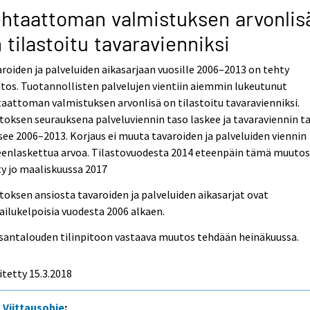
htaattoman valmistuksen arvonlis
 tilastoitu tavaravienniksi
roiden ja palveluiden aikasarjaan vuosille 2006–2013 on tehty
os. Tuotannollisten palvelujen vientiin aiemmin lukeutunut
aattoman valmistuksen arvonlisä on tilastoitu tavaravienniksi.
oksen seurauksena palveluviennin taso laskee ja tavaraviennin t
ee 2006–2013. Korjaus ei muuta tavaroiden ja palveluiden viennin
eenlaskettua arvoa. Tilastovuodesta 2014 eteenpäin tämä muutos
y jo maaliskuussa 2017
oksen ansiosta tavaroiden ja palveluiden aikasarjat ovat
ailukelpoisia vuodesta 2006 alkaen.
santalouden tilinpitoon vastaava muutos tehdään heinäkuussa.
itetty 15.3.2018
Viittausohje
: