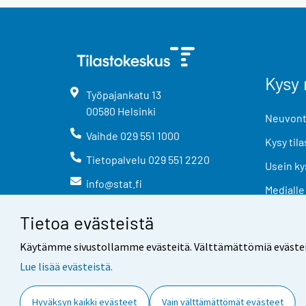
Kysy 
Työpajankatu
13
00580
Helsinki
Neuvonta
Vaihde
029 551 1000
Kysy tila
Tietopalvelu
029 551 2220
Usein ky
info@stat.fi
Medialle
Tietoa evästeistä
Käytämme sivustollamme evästeitä. Välttämättömiä evästeitä t
Lue lisää evästeistä.
Yhteystiedot
Palaute
Hyväksyn kaikki evästeet
Vain välttämättömät evästeet