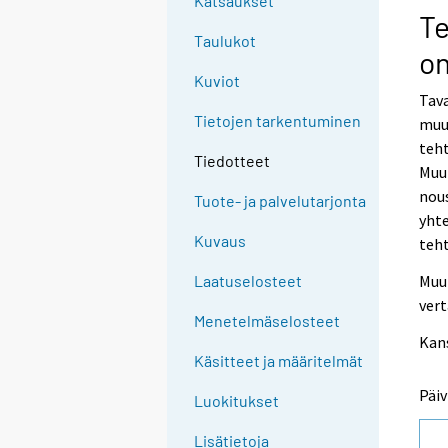
Katsaukset
Te
Taulukot
on
Kuviot
Tava
Tietojen tarkentuminen
muut
teht
Tiedotteet
Muut
nous
Tuote- ja palvelutarjonta
yht
Kuvaus
teht
Muut
Laatuselosteet
vert
Menetelmäselosteet
Kan
Käsitteet ja määritelmät
Päiv
Luokitukset
Lisätietoja