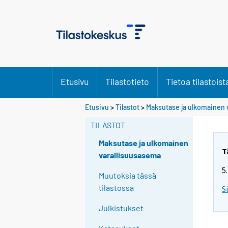
Etusivu
Tilastotieto
Tietoa tilastoist
Etusivu
>
Tilastot
>
Maksutase ja ulkomainen 
TILASTOT
Maksutase ja ulkomainen
T
varallisuusasema
5
Muutoksia tässä
tilastossa
S
Julkistukset