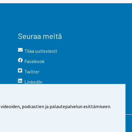
Seuraa meitä
Tilaa uutisviesti
Facebook
Twitter
LinkedIn
YouTube
Instagram
 videoiden, podcastien ja palautepalvelun esittämiseen.
stosta
Evästeasetukset