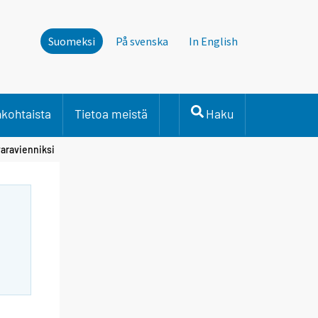
Suomeksi
På svenska
In English
nkohtaista
Tietoa meistä
Haku
varavienniksi