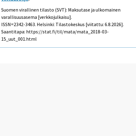
Suomen virallinen tilasto (SVT): Maksutase ja ulkomainen
varallisuusasema [verkkojulkaisu].
ISSN=2342-3463. Helsinki: Tilastokeskus [viitattu: 6.8.2026].
Saantitapa: https://stat.fi/til/mata/mata_2018-03-
15_uut_001.html