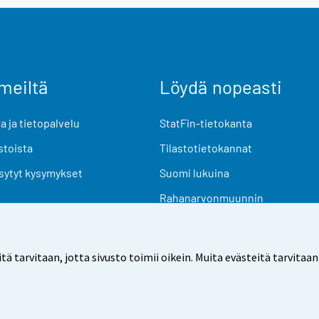
meiltä
Löydä nopeasti
 ja tietopalvelu
StatFin-tietokanta
stoista
Tilastotietokannat
sytyt kysymykset
Suomi lukuina
Rahanarvonmuunnin
Tulevat julkaisut
Tutkimusaineistot
arvitaan, jotta sivusto toimii oikein. Muita evästeitä tarvitaan
Käyttöehdot
Tietosuoja
Saavutettavuus
Tietoa sivu