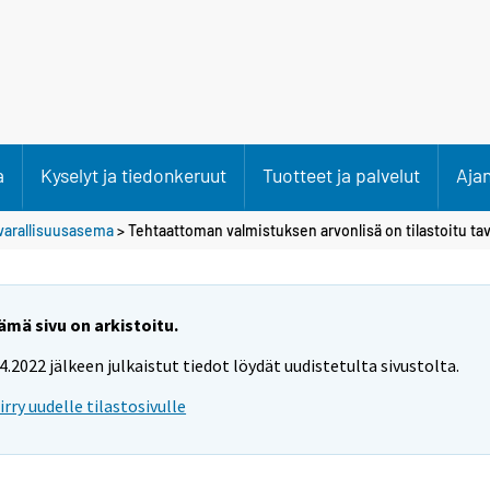
a
Kyselyt ja tiedonkeruut
Tuotteet ja palvelut
Aja
varallisuusasema
> Tehtaattoman valmistuksen arvonlisä on tilastoitu ta
ämä sivu on arkistoitu.
.4.2022 jälkeen julkaistut tiedot löydät uudistetulta sivustolta.
iirry uudelle tilastosivulle