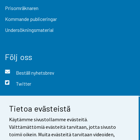
Prisomräknaren
Kommande publiceringar
Undersökningsmaterial
Följ oss
Beställ nyhetsbrev
Twitter
Tietoa evästeistä
Kontaktinformation
Käytämme sivustollamme evästeitä.
Respons
Välttämättömiä evästeitä tarvitaan, jotta sivusto
toimii oikein. Muita evästeitä tarvitaan videoiden,
Användarvillkor