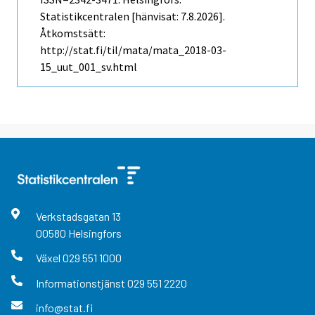
Statistikcentralen [hänvisat: 7.8.2026].
Åtkomstsätt:
http://stat.fi/til/mata/mata_2018-03-
15_uut_001_sv.html
Verkstadsgatan
13
00580
Helsingfors
Växel
029 551 1000
Informationstjänst
029 551 2220
info@stat.fi