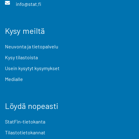
info@stat.fi
Kysy meiltä
Neuvonta ja tietopalvelu
Kysy tilastoista
Usein kysytyt kysymykset
Medialle
Löydä nopeasti
StatFin-tietokanta
Tilastotietokannat