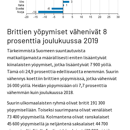
Brittien yöpymiset vähenivät 8
prosenttia joulukuussa 2019
Tärkeimmistä Suomeen suuntautuvista
matkailijamaista määrällisesti eniten lisääntyivät
kiinalaisten yöpymiset, jotka lisääntyivät 7 900 yöllä.
Tämä oli 24,9 prosenttia edellisvuotta enemmän. Suurin
vähennys koettiin brittien yöpymisissä, jotka vähenivät
16 000 yöllä. Heidän yöpymisiään oli 7,7 prosenttia
vähemmän kuin joulukuussa 2018.
Suurin ulkomaalaisten ryhmä olivat britit 191 300
yöpymisellään. Toiseksi suurimpana olivat venäläiset
73 400 yöpymisellä. Kolmantena olivat ranskalaiset
45 600 yöpymisellä ja neljäntenä saksalaiset 44 700