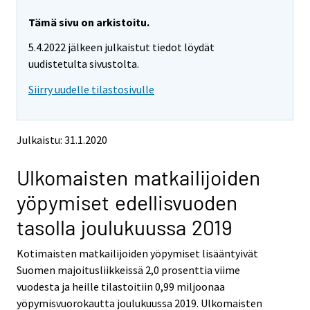
r
r
e
e
Tämä sivu on arkistoitu.
m
m
5.4.2022 jälkeen julkaistut tiedot löydät
o
o
v
v
uudistetulta sivustolta.
i
i
Siirry uudelle tilastosivulle
n
n
g
g
t
t
o
o
Julkaistu: 31.1.2020
a
a
n
n
Ulkomaisten matkailijoiden
o
o
t
t
yöpymiset edellisvuoden
h
h
e
e
tasolla joulukuussa 2019
r
r
s
s
Kotimaisten matkailijoiden yöpymiset lisääntyivät
e
e
Suomen majoitusliikkeissä 2,0 prosenttia viime
r
r
v
v
vuodesta ja heille tilastoitiin 0,99 miljoonaa
i
i
yöpymisvuorokautta joulukuussa 2019. Ulkomaisten