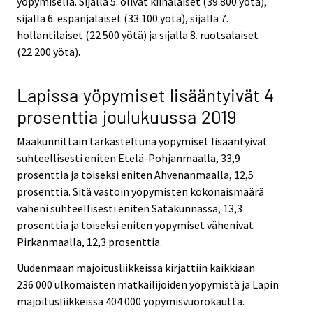
yöpymisellä. Sijalla 5. olivat kiinalaiset (39 800 yötä),
sijalla 6. espanjalaiset (33 100 yötä), sijalla 7.
hollantilaiset (22 500 yötä) ja sijalla 8. ruotsalaiset
(22 200 yötä).
Lapissa yöpymiset lisääntyivät 4
prosenttia joulukuussa 2019
Maakunnittain tarkasteltuna yöpymiset lisääntyivät
suhteellisesti eniten Etelä-Pohjanmaalla, 33,9
prosenttia ja toiseksi eniten Ahvenanmaalla, 12,5
prosenttia. Sitä vastoin yöpymisten kokonaismäärä
väheni suhteellisesti eniten Satakunnassa, 13,3
prosenttia ja toiseksi eniten yöpymiset vähenivät
Pirkanmaalla, 12,3 prosenttia.
Uudenmaan majoitusliikkeissä kirjattiin kaikkiaan
236 000 ulkomaisten matkailijoiden yöpymistä ja Lapin
majoitusliikkeissä 404 000 yöpymisvuorokautta.