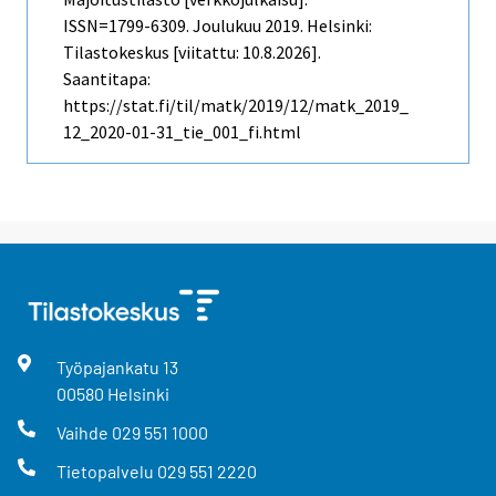
ISSN=1799-6309.
Joulukuu
2019. Helsinki:
Tilastokeskus [viitattu: 10.8.2026].
Saantitapa:
https://stat.fi/til/matk/2019/12/matk_2019_
12_2020-01-31_tie_001_fi.html
Työpajankatu
13
00580
Helsinki
Vaihde
029 551 1000
Tietopalvelu
029 551 2220