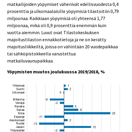
c
c
matkailijoiden yöpymiset vähenivät edellisvuodesta 0,4
e
e
prosenttia ja ulkomaalaisille yöpymisiä tilastoitiin 0,79
.
.
miljoonaa. Kaikkiaan yöpymisiä oli yhteensä 1,77
miljoonaa, mikä oli 0,9 prosenttia enemmän kuin
vuotta aiemmin. Luvut ovat Tilastokeskuksen
majoitustilaston ennakkotietoja ja ne on kerätty
majoitusliikkeiltä, joissa on vähintään 20 vuodepaikkaa
tai sähköpistokkeella varustettua
matkailuvaunupaikkaa.
Yöpymisten muutos joulukuussa 2019/2018, %