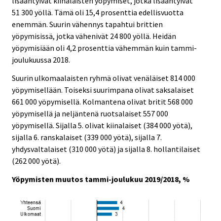
lisääntyivät kiinalaisten yöpymiset, jotka lisääntyivät
51 300 yöllä. Tämä oli 15,4 prosenttia edellisvuotta
enemmän. Suurin vähennys tapahtui brittien
yöpymisissä, jotka vähenivät 24 800 yöllä. Heidän
yöpymisiään oli 4,2 prosenttia vähemmän kuin tammi-
joulukuussa 2018.
Suurin ulkomaalaisten ryhmä olivat venäläiset 814 000
yöpymisellään. Toiseksi suurimpana olivat saksalaiset
661 000 yöpymisellä. Kolmantena olivat britit 568 000
yöpymisellä ja neljäntenä ruotsalaiset 557 000
yöpymisellä. Sijalla 5. olivat kiinalaiset (384 000 yötä),
sijalla 6. ranskalaiset (339 000 yötä), sijalla 7.
yhdysvaltalaiset (310 000 yötä) ja sijalla 8. hollantilaiset
(262 000 yötä).
Yöpymisten muutos tammi-joulukuu 2019/2018, %