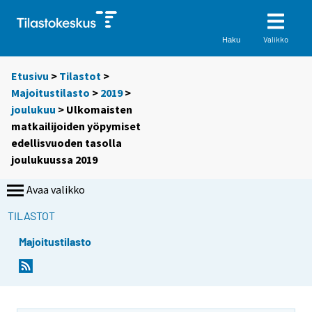
Valikko
Haku
Etusivu
>
Tilastot
>
Majoitustilasto
>
2019
>
joulukuu
> Ulkomaisten
matkailijoiden yöpymiset
edellisvuoden tasolla
joulukuussa 2019
Avaa valikko
TILASTOT
Majoitustilasto
Y
Y
o
o
u
u
a
a