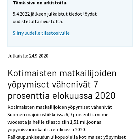
e
e
Tämä sivu on arkistoitu.
m
m
5.4.2022 jälkeen julkaistut tiedot löydät
o
o
v
v
uudistetulta sivustolta.
i
i
Siirry uudelle tilastosivulle
n
n
g
g
t
t
o
o
Julkaistu: 24.9.2020
a
a
n
n
Kotimaisten matkailijoiden
o
o
t
t
yöpymiset vähenivät 7
h
h
e
e
prosenttia elokuussa 2020
r
r
s
s
Kotimaisten matkailijoiden yöpymiset vähenivät
e
e
Suomen majoitusliikkeissä 6,9 prosenttia viime
r
r
v
v
vuodesta ja heille tilastoitiin 1,51 miljoonaa
i
i
yöpymisvuorokautta elokuussa 2020.
c
c
Pääkaupunkiseudun ulkopuolella kotimaiset yöpymiset
e
e