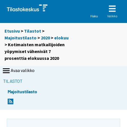
Valikko
Haku
Etusivu
>
Tilastot
>
Majoitustilasto
>
2020
>
elokuu
> Kotimaisten matkailijoiden
yöpymiset vähenivät 7
prosenttia elokuussa 2020
Avaa valikko
TILASTOT
Majoitustilasto
Y
Y
o
o
u
u
a
a
r
r