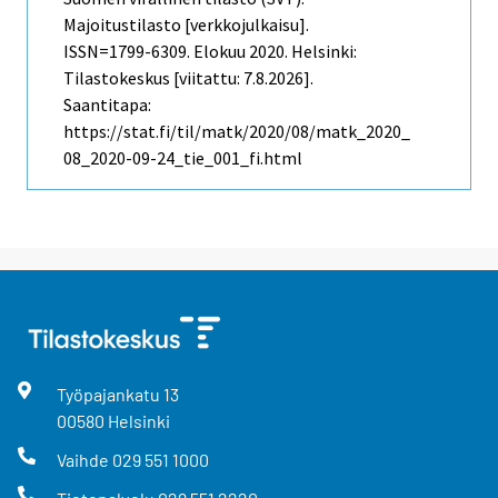
Majoitustilasto [verkkojulkaisu].
ISSN=1799-6309.
Elokuu
2020. Helsinki:
Tilastokeskus [viitattu: 7.8.2026].
Saantitapa:
https://stat.fi/til/matk/2020/08/matk_2020_
08_2020-09-24_tie_001_fi.html
Työpajankatu
13
00580
Helsinki
Vaihde
029 551 1000