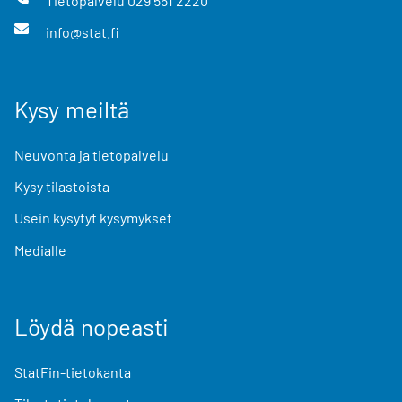
Tietopalvelu
029 551 2220
info@stat.fi
Kysy meiltä
Neuvonta ja tietopalvelu
Kysy tilastoista
Usein kysytyt kysymykset
Medialle
Löydä nopeasti
StatFin-tietokanta