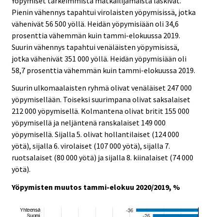
Yöpymiset tärkeimmistä matkailijamaista laskivat.
Pienin vähennys tapahtui virolaisten yöpymisissä, jotka
vähenivät 56 500 yöllä. Heidän yöpymisiään oli 34,6
prosenttia vähemmän kuin tammi-elokuussa 2019.
Suurin vähennys tapahtui venäläisten yöpymisissä,
jotka vähenivät 351 000 yöllä. Heidän yöpymisiään oli
58,7 prosenttia vähemmän kuin tammi-elokuussa 2019.
Suurin ulkomaalaisten ryhmä olivat venäläiset 247 000
yöpymisellään. Toiseksi suurimpana olivat saksalaiset
212 000 yöpymisellä. Kolmantena olivat britit 155 000
yöpymisellä ja neljäntenä ranskalaiset 149 000
yöpymisellä. Sijalla 5. olivat hollantilaiset (124 000
yötä), sijalla 6. virolaiset (107 000 yötä), sijalla 7.
ruotsalaiset (80 000 yötä) ja sijalla 8. kiinalaiset (74 000
yötä).
Yöpymisten muutos tammi-elokuu 2020/2019, %