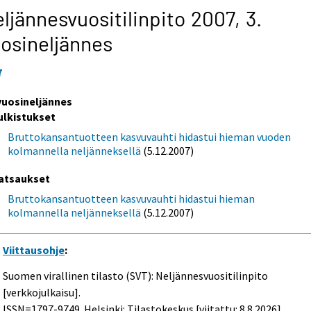
ljännesvuositilinpito 2007,
3.
osineljännes
7
 vuosineljännes
ulkistukset
Bruttokansantuotteen kasvuvauhti hidastui hieman vuoden
kolmannella neljänneksellä
(5.12.2007)
atsaukset
Bruttokansantuotteen kasvuvauhti hidastui hieman
kolmannella neljänneksellä
(5.12.2007)
Viittausohje
:
Suomen virallinen tilasto (SVT): Neljännesvuositilinpito
[verkkojulkaisu].
ISSN=1797-9749. Helsinki: Tilastokeskus [viitattu: 8.8.2026].