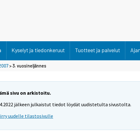
a
Kyselyt ja tiedonkeruut
Tuotteet ja palvelut
Aja
2007
>
3. vuosineljännes
ämä sivu on arkistoitu.
.4.2022 jälkeen julkaistut tiedot löydät uudistetulta sivustolta.
iirry uudelle tilastosivulle