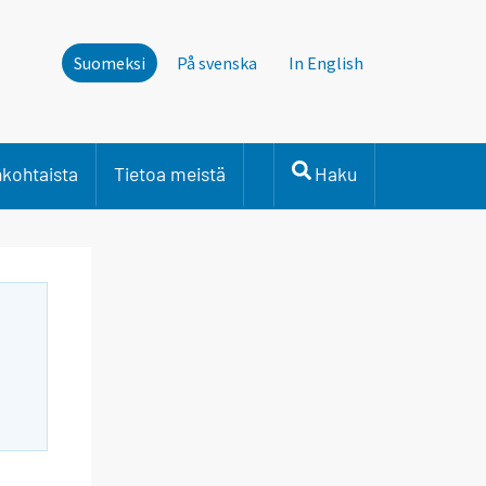
Suomeksi
På svenska
In English
nkohtaista
Tietoa meistä
Haku