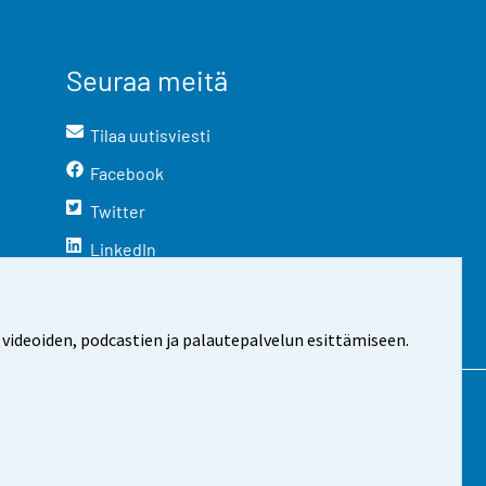
Seuraa meitä
Tilaa uutisviesti
Facebook
Twitter
LinkedIn
YouTube
Instagram
 videoiden, podcastien ja palautepalvelun esittämiseen.
stosta
Evästeasetukset