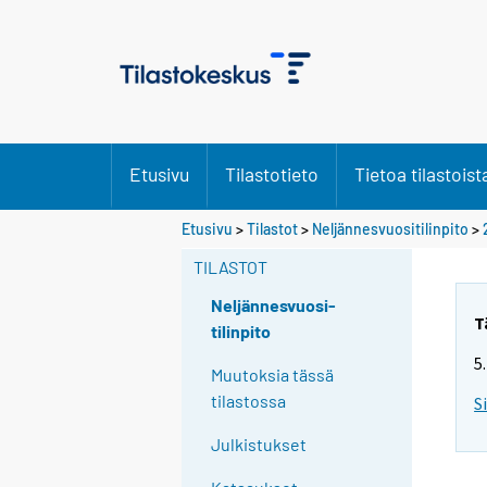
Etusivu
Tilastotieto
Tietoa tilastoist
Etusivu
>
Tilastot
>
Neljännesvuositilinpito
>
TILASTOT
Neljännesvuosi-
T
tilinpito
5
Muutoksia tässä
tilastossa
S
Julkistukset