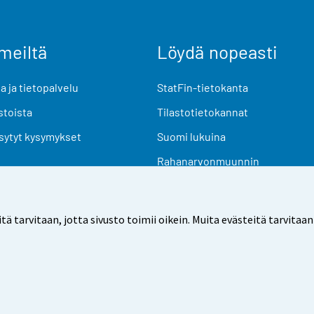
meiltä
Löydä nopeasti
 ja tietopalvelu
StatFin-tietokanta
stoista
Tilastotietokannat
sytyt kysymykset
Suomi lukuina
Rahanarvonmuunnin
Tulevat julkaisut
Tutkimusaineistot
arvitaan, jotta sivusto toimii oikein. Muita evästeitä tarvitaan
Käyttöehdot
Tietosuoja
Saavutettavuus
Tietoa sivu