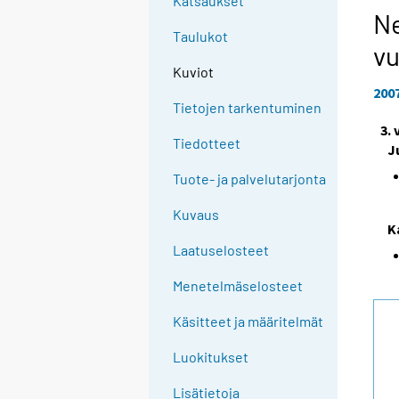
Katsaukset
Ne
Taulukot
vu
Kuviot
200
Tietojen tarkentuminen
3.
Tiedotteet
J
Tuote- ja palvelutarjonta
Kuvaus
K
Laatuselosteet
Menetelmäselosteet
Käsitteet ja määritelmät
Luokitukset
Lisätietoja