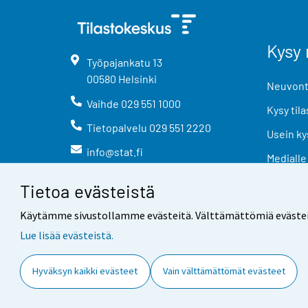
Kysy 
Työpajankatu
13
00580
Helsinki
Neuvonta
Vaihde
029 551 1000
Kysy tila
Tietopalvelu
029 551 2220
Usein ky
info@stat.fi
Medialle
Tietoa evästeistä
Käytämme sivustollamme evästeitä. Välttämättömiä evästeitä t
Lue lisää evästeistä.
Yhteystiedot
Palaute
Hyväksyn kaikki evästeet
Vain välttämättömät evästeet