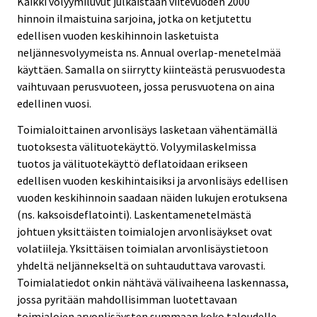
Kaikki volyymiluvut julkaistaan viitevuoden 2000
hinnoin ilmaistuina sarjoina, jotka on ketjutettu
edellisen vuoden keskihinnoin lasketuista
neljännesvolyymeista ns. Annual overlap-menetelmää
käyttäen. Samalla on siirrytty kiinteästä perusvuodesta
vaihtuvaan perusvuoteen, jossa perusvuotena on aina
edellinen vuosi.
Toimialoittainen arvonlisäys lasketaan vähentämällä
tuotoksesta välituotekäyttö. Volyymilaskelmissa
tuotos ja välituotekäyttö deflatoidaan erikseen
edellisen vuoden keskihintaisiksi ja arvonlisäys edellisen
vuoden keskihinnoin saadaan näiden lukujen erotuksena
(ns. kaksoisdeflatointi). Laskentamenetelmästä
johtuen yksittäisten toimialojen arvonlisäykset ovat
volatiileja. Yksittäisen toimialan arvonlisäystietoon
yhdeltä neljännekseltä on suhtauduttava varovasti.
Toimialatiedot onkin nähtävä välivaiheena laskennassa,
jossa pyritään mahdollisimman luotettavaan
toimialojen arvonlisäysten summaan koko taloudelle.