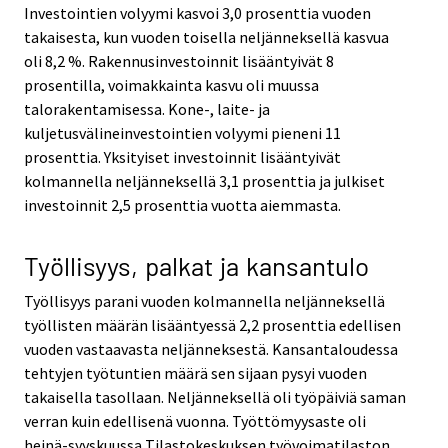
Investointien volyymi kasvoi 3,0 prosenttia vuoden
takaisesta, kun vuoden toisella neljänneksellä kasvua
oli 8,2 %. Rakennusinvestoinnit lisääntyivät 8
prosentilla, voimakkainta kasvu oli muussa
talorakentamisessa. Kone-, laite- ja
kuljetusvälineinvestointien volyymi pieneni 11
prosenttia. Yksityiset investoinnit lisääntyivät
kolmannella neljänneksellä 3,1 prosenttia ja julkiset
investoinnit 2,5 prosenttia vuotta aiemmasta.
Työllisyys, palkat ja kansantulo
Työllisyys parani vuoden kolmannella neljänneksellä
työllisten määrän lisääntyessä 2,2 prosenttia edellisen
vuoden vastaavasta neljänneksestä. Kansantaloudessa
tehtyjen työtuntien määrä sen sijaan pysyi vuoden
takaisella tasollaan. Neljänneksellä oli työpäiviä saman
verran kuin edellisenä vuonna. Työttömyysaste oli
heinä-syyskuussa Tilastokeskuksen työvoimatilaston