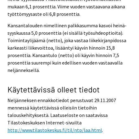
mukaan 6,1 prosenttia. Viime vuoden vastaavana aikana
työttömyysaste oli 6,8 prosenttia.
Kansantalouden nimellinen palkkasumma kasvoi heinä-
syyskuussa 5,0 prosenttia (ei sisällä työsuhdeoptioita).
Toimintaylijäämä (netto), joka vastaa liikekirjanpidossa
karkeasti liikevoittoa, lisääntyi käyvin hinnoin 15,8
prosenttia. Kansantulo (netto) oli käyvin hinnoin 7,5
prosenttia suurempi kuin edellisen vuoden vastaavalla
neljänneksellä.
Käytettävissä olleet tiedot
Neljänneksen ennakkotiedot perustuvat 29.11.2007
mennessä käytettävissä olleisiin tietoihin
talouskehityksestä. Laatuseloste on saatavissa
Tilastokeskuksen Internet-sivuilta
http://www.tilastokeskus.fi/til/ntp/laa.html
.