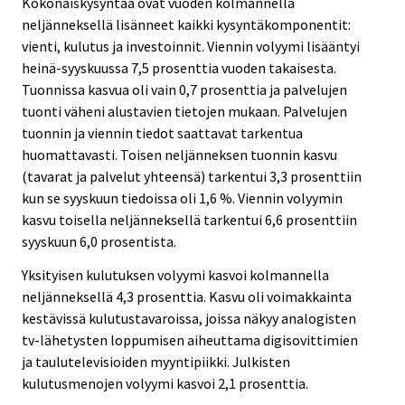
Kokonaiskysyntää ovat vuoden kolmannella
neljänneksellä lisänneet kaikki kysyntäkomponentit:
vienti, kulutus ja investoinnit. Viennin volyymi lisääntyi
heinä-syyskuussa 7,5 prosenttia vuoden takaisesta.
Tuonnissa kasvua oli vain 0,7 prosenttia ja palvelujen
tuonti väheni alustavien tietojen mukaan. Palvelujen
tuonnin ja viennin tiedot saattavat tarkentua
huomattavasti. Toisen neljänneksen tuonnin kasvu
(tavarat ja palvelut yhteensä) tarkentui 3,3 prosenttiin
kun se syyskuun tiedoissa oli 1,6 %. Viennin volyymin
kasvu toisella neljänneksellä tarkentui 6,6 prosenttiin
syyskuun 6,0 prosentista.
Yksityisen kulutuksen volyymi kasvoi kolmannella
neljänneksellä 4,3 prosenttia. Kasvu oli voimakkainta
kestävissä kulutustavaroissa, joissa näkyy analogisten
tv-lähetysten loppumisen aiheuttama digisovittimien
ja taulutelevisioiden myyntipiikki. Julkisten
kulutusmenojen volyymi kasvoi 2,1 prosenttia.