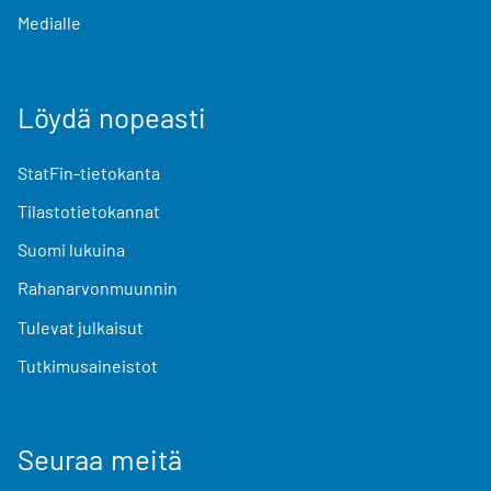
Medialle
Löydä nopeasti
StatFin-tietokanta
Tilastotietokannat
Suomi lukuina
Rahanarvonmuunnin
Tulevat julkaisut
Tutkimusaineistot
Seuraa meitä