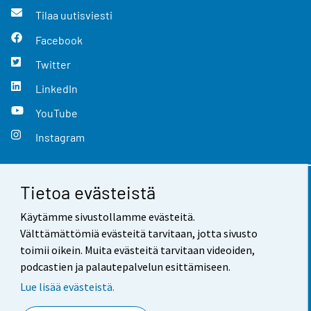
Tilaa uutisviesti
Facebook
Twitter
LinkedIn
YouTube
Instagram
Tietoa evästeistä
Yhteystiedot
Käytämme sivustollamme evästeitä.
Palaute
Välttämättömiä evästeitä tarvitaan, jotta sivusto
toimii oikein. Muita evästeitä tarvitaan videoiden,
Käyttöehdot
podcastien ja palautepalvelun esittämiseen.
Tietosuoja
Lue lisää evästeistä.
Saavutettavuus