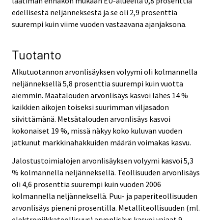
laatiman ennakon mukaan EU-alueella 0,8 prosenttia
edellisestä neljänneksestä ja se oli 2,9 prosenttia
suurempi kuin viime vuoden vastaavana ajanjaksona.
Tuotanto
Alkutuotannon arvonlisäyksen volyymi oli kolmannella
neljänneksellä 5,8 prosenttia suurempi kuin vuotta
aiemmin. Maatalouden arvonlisäys kasvoi lähes 14 %
kaikkien aikojen toiseksi suurimman viljasadon
siivittämänä. Metsätalouden arvonlisäys kasvoi
kokonaiset 19 %, missä näkyy koko kuluvan vuoden
jatkunut markkinahakkuiden määrän voimakas kasvu.
Jalostustoimialojen arvonlisäyksen volyymi kasvoi 5,3
% kolmannella neljänneksellä. Teollisuuden arvonlisäys
oli 4,6 prosenttia suurempi kuin vuoden 2006
kolmannella neljänneksellä. Puu- ja paperiteollisuuden
arvonlisäys pieneni prosentilla. Metalliteollisuuden (ml.
elektroniikkateollisuus) arvonlisäys kasvoi vajaat 9