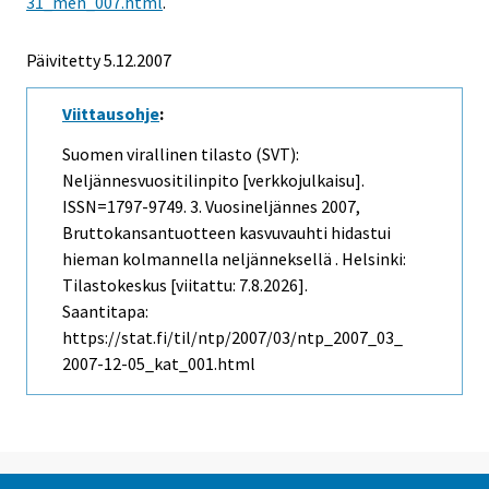
31_men_007.html
.
Päivitetty
5.12.2007
Viittausohje
:
Suomen virallinen tilasto (SVT):
Neljännesvuositilinpito [verkkojulkaisu].
ISSN=1797-9749.
3. Vuosineljännes
2007,
Bruttokansantuotteen kasvuvauhti hidastui
hieman kolmannella neljänneksellä . Helsinki:
Tilastokeskus [viitattu: 7.8.2026].
Saantitapa:
https://stat.fi/til/ntp/2007/03/ntp_2007_03_
2007-12-05_kat_001.html