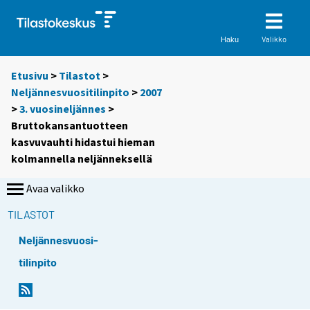
Valikko
Haku
Etusivu
>
Tilastot
>
Neljännesvuositilinpito
>
2007
>
3. vuosineljännes
>
Bruttokansantuotteen
kasvuvauhti hidastui hieman
kolmannella neljänneksellä
Avaa valikko
TILASTOT
Neljännesvuosi-
tilinpito