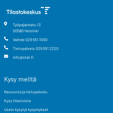
Työpajankatu
13
00580
Helsinki
Vaihde
029 551 1000
Tietopalvelu
029 551 2220
info@stat.fi
Kysy meiltä
Neuvonta ja tietopalvelu
Kysy tilastoista
Usein kysytyt kysymykset