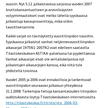
vuosiin. Nyt 5.12. julkaistavissa sarjoissa vuoden 2007
bruttokansantuotteen ja arvonlisäysten
volyymimuutokset ovat melko lähellä syyskuussa
julkaistuja kasvuprosentteja, mikä olikin
tavoitteenamme.
Kaikki sarjat on täsmäytetty vuositilinpidon tasoihin.
Syyskuussa julkaistut vanhat neljännesvuositilinpidon
aikasarjat 1975N1-2007N2 ovat edelleen saatavilla
Tilastokeskuksen ASTIKA-palvelussa tai pyydettäessä.
Vanhat aikasarjat eivät ole vertailukelpoisia nyt
julkaistujen aikasarjojen kanssa, eikä niitä tule
yhdistellä toisiinsa.
Vuodet 2005 ja 2006 ovat ennakollisia ja tarkentuvat
vuositilinpidon seuraavan julkaisun yhteydessä
31.1.2008. Tarkempia tietoja kansantalouden tilinpidon
uudistuksesta löytyy Tilastokeskuksen internetsivulta
http://tilastokeskus.fi/til/vtp/vtp_2006-03-