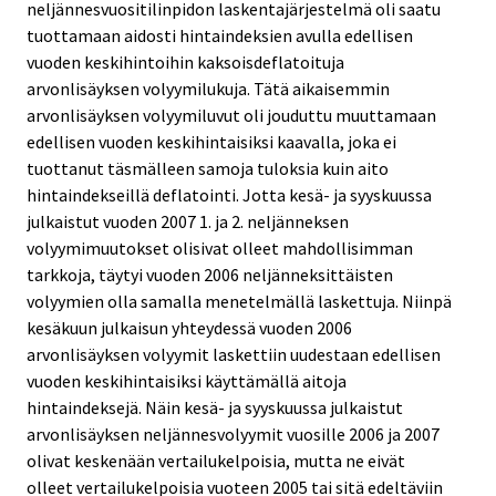
neljännesvuositilinpidon laskentajärjestelmä oli saatu
tuottamaan aidosti hintaindeksien avulla edellisen
vuoden keskihintoihin kaksoisdeflatoituja
arvonlisäyksen volyymilukuja. Tätä aikaisemmin
arvonlisäyksen volyymiluvut oli jouduttu muuttamaan
edellisen vuoden keskihintaisiksi kaavalla, joka ei
tuottanut täsmälleen samoja tuloksia kuin aito
hintaindekseillä deflatointi. Jotta kesä- ja syyskuussa
julkaistut vuoden 2007 1. ja 2. neljänneksen
volyymimuutokset olisivat olleet mahdollisimman
tarkkoja, täytyi vuoden 2006 neljänneksittäisten
volyymien olla samalla menetelmällä laskettuja. Niinpä
kesäkuun julkaisun yhteydessä vuoden 2006
arvonlisäyksen volyymit laskettiin uudestaan edellisen
vuoden keskihintaisiksi käyttämällä aitoja
hintaindeksejä. Näin kesä- ja syyskuussa julkaistut
arvonlisäyksen neljännesvolyymit vuosille 2006 ja 2007
olivat keskenään vertailukelpoisia, mutta ne eivät
olleet vertailukelpoisia vuoteen 2005 tai sitä edeltäviin