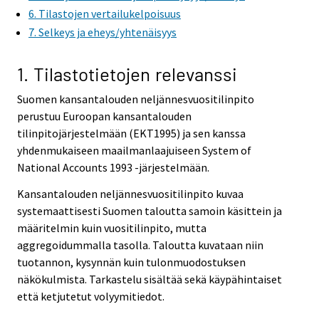
6. Tilastojen vertailukelpoisuus
7. Selkeys ja eheys/yhtenäisyys
1. Tilastotietojen relevanssi
Suomen kansantalouden neljännesvuositilinpito
perustuu Euroopan kansantalouden
tilinpitojärjestelmään (EKT1995) ja sen kanssa
yhdenmukaiseen maailmanlaajuiseen System of
National Accounts 1993 -järjestelmään.
Kansantalouden neljännesvuositilinpito kuvaa
systemaattisesti Suomen taloutta samoin käsittein ja
määritelmin kuin vuositilinpito, mutta
aggregoidummalla tasolla. Taloutta kuvataan niin
tuotannon, kysynnän kuin tulonmuodostuksen
näkökulmista. Tarkastelu sisältää sekä käypähintaiset
että ketjutetut volyymitiedot.