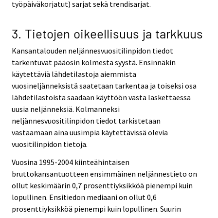
työpäiväkorjatut) sarjat sekä trendisarjat.
3. Tietojen oikeellisuus ja tarkkuus
Kansantalouden neljännesvuositilinpidon tiedot
tarkentuvat pääosin kolmesta syystä. Ensinnäkin
käytettäviä lähdetilastoja aiemmista
vuosineljänneksistä saatetaan tarkentaa ja toiseksi osa
lähdetilastoista saadaan käyttöön vasta laskettaessa
uusia neljänneksiä. Kolmanneksi
neljännesvuositilinpidon tiedot tarkistetaan
vastaamaan aina uusimpia käytettävissä olevia
vuositilinpidon tietoja.
Vuosina 1995-2004 kiinteähintaisen
bruttokansantuotteen ensimmäinen neljännestieto on
ollut keskimäärin 0,7 prosenttiyksikköä pienempi kuin
lopullinen. Ensitiedon mediaani on ollut 0,6
prosenttiyksikköä pienempi kuin lopullinen. Suurin