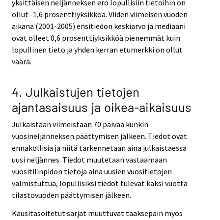
yksittäisen neljänneksen ero lopullisiin tietoihin on
ollut -1,6 prosenttiyksikköä. Viiden viimeisen vuoden
aikana (2001-2005) ensitiedon keskiarvo ja mediaani
ovat olleet 0,6 prosenttiyksikköä pienemmät kuin
lopullinen tieto ja yhden kerran etumerkki on ollut
väärä.
4. Julkaistujen tietojen
ajantasaisuus ja oikea-aikaisuus
Julkaistaan viimeistään 70 päivää kunkin
vuosineljänneksen päättymisen jälkeen. Tiedot ovat
ennakollisia ja niitä tarkennetaan aina julkaistaessa
uusi neljännes. Tiedot muutetaan vastaamaan
vuositilinpidon tietoja aina uusien vuositietojen
valmistuttua, lopullisiksi tiedot tulevat kaksi vuotta
tilastovuoden päättymisen jälkeen.
Kausitasoitetut sarjat muuttuvat taaksepäin myös