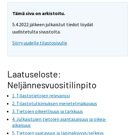
Tämä sivu on arkistoitu.
5.4.2022 jälkeen julkaistut tiedot löydät
uudistetulta sivustolta.
Siirry uudelle tilastosivulle
Laatuseloste:
Neljännesvuositilinpito
1. Tilastotietojen relevanssi
2. Tilastotutkimuksen menetelmäkuvaus
3. Tietojen oikeellisuus ja tarkkuus
4. Julkaistujen tietojen ajantasaisuus ja oikea-
aikaisuus
5. Tietojen saatavuus ja läpinäkyvyys/selkeys