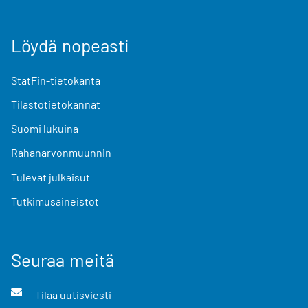
Löydä nopeasti
StatFin-tietokanta
Tilastotietokannat
Suomi lukuina
Rahanarvonmuunnin
Tulevat julkaisut
Tutkimusaineistot
Seuraa meitä
Tilaa uutisviesti