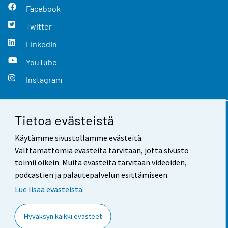
Facebook
Twitter
LinkedIn
YouTube
Instagram
Tietoa evästeistä
Yhteystiedot
Käytämme sivustollamme evästeitä.
Palaute
Välttämättömiä evästeitä tarvitaan, jotta sivusto
toimii oikein. Muita evästeitä tarvitaan videoiden,
Käyttöehdot
podcastien ja palautepalvelun esittämiseen.
Tietosuoja
Lue lisää evästeistä.
Saavutettavuus
Hyväksyn kaikki evästeet
Tietoa sivustosta