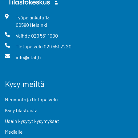
Työpajankatu
13
00580
Helsinki
Vaihde
029 551 1000
Tietopalvelu
029 551 2220
info@stat.fi
Kysy meiltä
Neuvonta ja tietopalvelu
Kysy tilastoista
Usein kysytyt kysymykset
Medialle