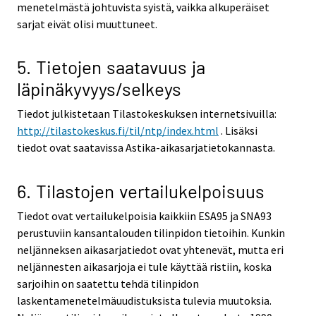
menetelmästä johtuvista syistä, vaikka alkuperäiset
sarjat eivät olisi muuttuneet.
5. Tietojen saatavuus ja
läpinäkyvyys/selkeys
Tiedot julkistetaan Tilastokeskuksen internetsivuilla:
http://tilastokeskus.fi/til/ntp/index.html
. Lisäksi
tiedot ovat saatavissa Astika-aikasarjatietokannasta.
6. Tilastojen vertailukelpoisuus
Tiedot ovat vertailukelpoisia kaikkiin ESA95 ja SNA93
perustuviin kansantalouden tilinpidon tietoihin. Kunkin
neljänneksen aikasarjatiedot ovat yhtenevät, mutta eri
neljännesten aikasarjoja ei tule käyttää ristiin, koska
sarjoihin on saatettu tehdä tilinpidon
laskentamenetelmäuudistuksista tulevia muutoksia.