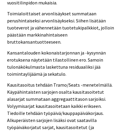
vuositilinpidon mukaisia.
Toimialoittaiset arvonlisäykset summataan
perushintaiseksi arvonlisäykseksi. Siihen lisätään
tuoteverot ja vähennetään tuotetukipalkkiot, jolloin
päästään markkinahintaiseen
bruttokansantuotteeseen.
Kansantalouden kokonaistarjonnan ja -kysynnän
erotuksena näytetään tilastollinen ero. Samoin
tulonäkökulmasta laskettuna residuaaliksi jää
toimintaylijäämä ja sekatulo.
Kausitasoitus tehdään Tramo/Seats -menetelmällä.
Käypähintaisten sarjojen osalta kausitasoitetut
alasarjat summataan aggregaattitason sarjoiksi.
Volyymisarjat kausitasoitetaan kaikki erikseen.
Tiedoille tehdään työpäivä/kauppapäiväkorjaus.
Alkuperäisten sarjojen lisäksi ovat saatavilla
työpäiväkorjatut sarjat, kausitasoitetut (ja