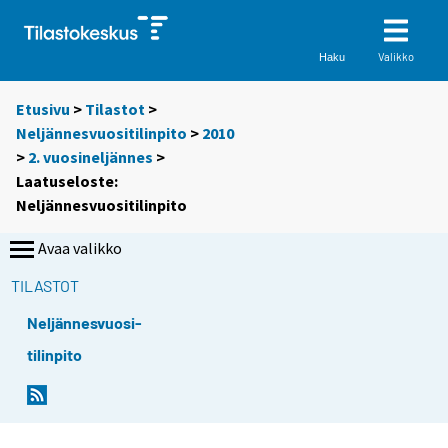
Valikko
Haku
Etusivu
>
Tilastot
>
Neljännesvuositilinpito
>
2010
>
2. vuosineljännes
>
Laatuseloste:
Neljännesvuositilinpito
Avaa valikko
TILASTOT
Neljännesvuosi-
tilinpito