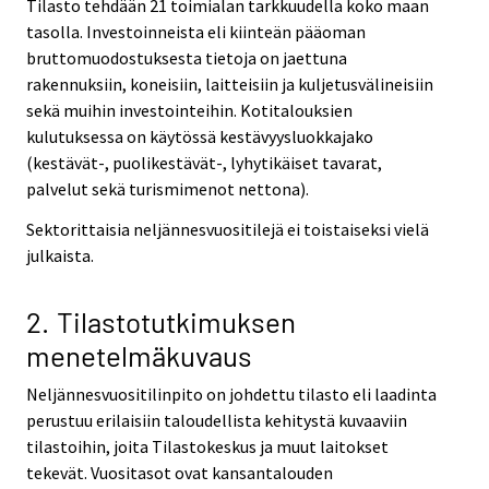
Tilasto tehdään 21 toimialan tarkkuudella koko maan
tasolla. Investoinneista eli kiinteän pääoman
bruttomuodostuksesta tietoja on jaettuna
rakennuksiin, koneisiin, laitteisiin ja kuljetusvälineisiin
sekä muihin investointeihin. Kotitalouksien
kulutuksessa on käytössä kestävyysluokkajako
(kestävät-, puolikestävät-, lyhytikäiset tavarat,
palvelut sekä turismimenot nettona).
Sektorittaisia neljännesvuositilejä ei toistaiseksi vielä
julkaista.
2. Tilastotutkimuksen
menetelmäkuvaus
Neljännesvuositilinpito on johdettu tilasto eli laadinta
perustuu erilaisiin taloudellista kehitystä kuvaaviin
tilastoihin, joita Tilastokeskus ja muut laitokset
tekevät. Vuositasot ovat kansantalouden