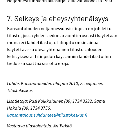
Neljännestilinpidon aikasarjat alkavat vuodesta 1990.
7. Selkeys ja eheys/yhtenäisyys
Kansantalouden neljännesvuositilinpito on johdettu
tilasto, jossa yhden tiedon arviointiin useasti käytetään
monia eri lähdetilastoja. Tilinpito onkin ainoa
käytettävissä oleva yhtenäinen tilasto talouden
kehityksestä. Tilinpidon käyttämiin lähdetilastoihin
tiedoissa saattaa siis olla eroja.
Lähde: Kansantalouden tilinpito 2010, 2. neljännes.
Tilastokeskus
Lisätietoja: Pasi Koikkalainen (09) 1734 3332, Samu
Hakala (09) 1734 3756,
kansantalous.suhdanteet@tilastokeskus.fi
Vastaava tilastojohtaja: Ari Tyrkkö