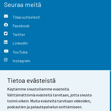
Seuraa meitä
Tilaa uutisviesti
Facebook
Twitter
LinkedIn
YouTube
Instagram
Tietoa evästeistä
Yhteystiedot
Käytämme sivustollamme evästeitä.
Palaute
Välttämättömiä evästeitä tarvitaan, jotta sivusto
toimii oikein. Muita evästeitä tarvitaan videoiden,
Käyttöehdot
podcastien ja palautepalvelun esittämiseen.