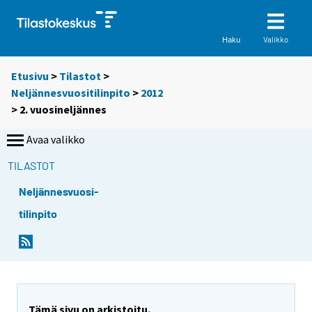
Valikko
Haku
Etusivu
>
Tilastot
>
Neljännesvuositilinpito
>
2012
>
2. vuosineljännes
Avaa valikko
TILASTOT
Neljännesvuosi-
tilinpito
Tämä sivu on arkistoitu.