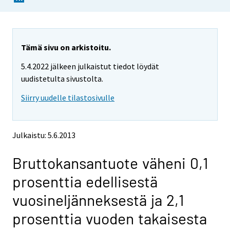
o
o
u
u
a
a
r
r
e
e
Tämä sivu on arkistoitu.
m
m
5.4.2022 jälkeen julkaistut tiedot löydät
o
o
v
v
uudistetulta sivustolta.
i
i
Siirry uudelle tilastosivulle
n
n
g
g
t
t
o
o
Julkaistu: 5.6.2013
a
a
n
n
Bruttokansantuote väheni 0,1
o
o
t
t
prosenttia edellisestä
h
h
e
e
vuosineljänneksestä ja 2,1
r
r
s
s
prosenttia vuoden takaisesta
e
e