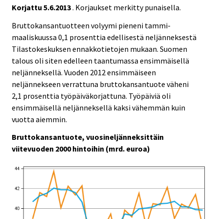
r
r
Korjattu
5.6.2013
. Korjaukset merkitty punaisella.
v
v
i
i
Bruttokansantuotteen volyymi pieneni tammi-
c
c
maaliskuussa 0,1 prosenttia edellisestä neljänneksestä
e
e
Tilastokeskuksen ennakkotietojen mukaan. Suomen
.
.
talous oli siten edelleen taantumassa ensimmäisellä
neljänneksellä. Vuoden 2012 ensimmäiseen
neljännekseen verrattuna bruttokansantuote väheni
2,1 prosenttia työpäiväkorjattuna. Työpäiviä oli
ensimmäisellä neljänneksellä kaksi vähemmän kuin
vuotta aiemmin.
Bruttokansantuote, vuosineljänneksittäin
viitevuoden 2000 hintoihin (mrd. euroa)