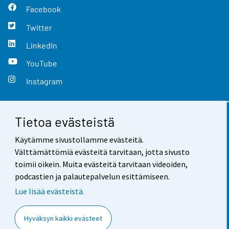
Facebook
Twitter
LinkedIn
YouTube
Instagram
Tietoa evästeistä
Yhteystiedot
Käytämme sivustollamme evästeitä.
Palaute
Välttämättömiä evästeitä tarvitaan, jotta sivusto
toimii oikein. Muita evästeitä tarvitaan videoiden,
Käyttöehdot
podcastien ja palautepalvelun esittämiseen.
Tietosuoja
Lue lisää evästeistä.
Saavutettavuus
Hyväksyn kaikki evästeet
Tietoa sivustosta