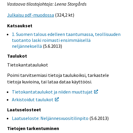
Vastaava tilastojohtaja: Leena Storgårds
Julkaisu pdf-muodossa
(324,2 kt)
Katsaukset
1. Suomen talous edelleen taantumassa, teollisuuden
tuotanto laski roimasti ensimmäisellä
neljänneksellä
(5.6.2013)
Taulukot
Tietokantataulukot
Poimi tarvitsemiasi tietoja taulukoiksi, tarkastele
tietoja kuvioina, tai lataa dataa käyttöösi.
Tietokantataulukot ja niiden muuttujat
Arkistoidut taulukot
Laatuselosteet
Laatuseloste: Neljännesvuositilinpito
(5.6.2013)
Tietojen tarkentuminen