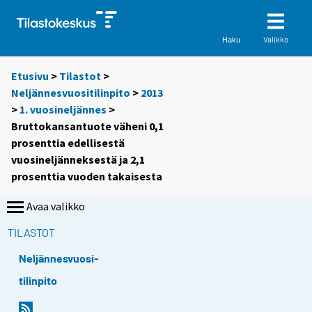
Valikko
Haku
Etusivu
>
Tilastot
>
Neljännesvuositilinpito
>
2013
>
1. vuosineljännes
>
Bruttokansantuote väheni 0,1
prosenttia edellisestä
vuosineljänneksestä ja 2,1
prosenttia vuoden takaisesta
Avaa valikko
TILASTOT
Neljännesvuosi-
tilinpito
Y
Y