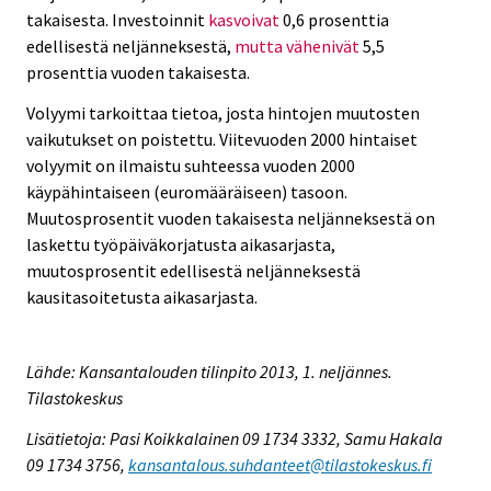
takaisesta. Investoinnit
kasvoivat
0,6 prosenttia
edellisestä neljänneksestä,
mutta vähenivät
5,5
prosenttia vuoden takaisesta.
Volyymi tarkoittaa tietoa, josta hintojen muutosten
vaikutukset on poistettu. Viitevuoden 2000 hintaiset
volyymit on ilmaistu suhteessa vuoden 2000
käypähintaiseen (euromääräiseen) tasoon.
Muutosprosentit vuoden takaisesta neljänneksestä on
laskettu työpäiväkorjatusta aikasarjasta,
muutosprosentit edellisestä neljänneksestä
kausitasoitetusta aikasarjasta.
Lähde: Kansantalouden tilinpito 2013, 1. neljännes.
Tilastokeskus
Lisätietoja: Pasi Koikkalainen 09 1734 3332, Samu Hakala
09 1734 3756,
kansantalous.suhdanteet@tilastokeskus.fi