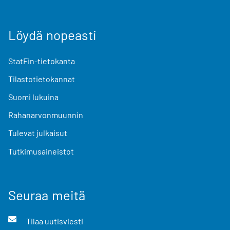
Löydä nopeasti
StatFin-tietokanta
Tilastotietokannat
Suomi lukuina
Rahanarvonmuunnin
Tulevat julkaisut
Tutkimusaineistot
Seuraa meitä
Tilaa uutisviesti