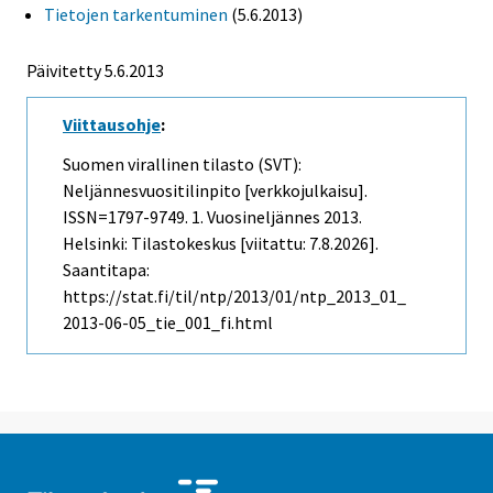
Tietojen tarkentuminen
(5.6.2013)
Päivitetty 5.6.2013
Viittausohje
:
Suomen virallinen tilasto (SVT):
Neljännesvuositilinpito [verkkojulkaisu].
ISSN=1797-9749.
1. Vuosineljännes
2013.
Helsinki: Tilastokeskus [viitattu: 7.8.2026].
Saantitapa:
https://stat.fi/til/ntp/2013/01/ntp_2013_01_
2013-06-05_tie_001_fi.html