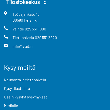
Työpajankatu
13
00580
Helsinki
Vaihde
029 551 1000
Tietopalvelu
029 551 2220
info@stat.fi
Kysy meiltä
Neuvonta ja tietopalvelu
Kysy tilastoista
Usein kysytyt kysymykset
Medialle