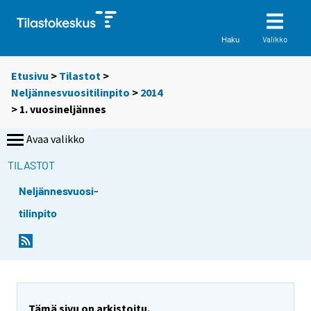
Valikko
Haku
Etusivu
>
Tilastot
>
Neljännesvuositilinpito
>
2014
>
1. vuosineljännes
Avaa valikko
TILASTOT
Neljännesvuosi-
tilinpito
Tämä sivu on arkistoitu.