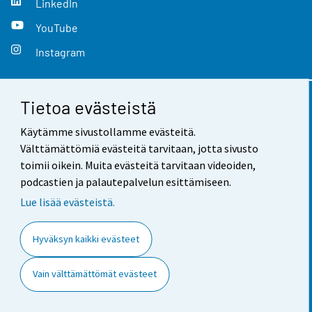
LinkedIn
YouTube
Instagram
Tietoa evästeistä
Yhteystiedot
Käytämme sivustollamme evästeitä.
Palaute
Välttämättömiä evästeitä tarvitaan, jotta sivusto
toimii oikein. Muita evästeitä tarvitaan videoiden,
Käyttöehdot
podcastien ja palautepalvelun esittämiseen.
Tietosuoja
Lue lisää evästeistä.
Saavutettavuus
Hyväksyn kaikki evästeet
Tietoa sivustosta
Vain välttämättömät evästeet
Evästeasetukset