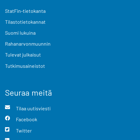
StatFin-tietokanta
Tilastotietokannat
Suomi lukuina
Rahanarvonmuunnin
Tulevat julkaisut
Tutkimusaineistot
Seuraa meitä
Tilaa uutisviesti
Facebook
Twitter