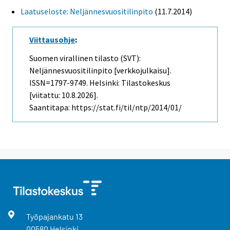
Laatuseloste: Neljännesvuositilinpito
(11.7.2014)
Viittausohje
:
Suomen virallinen tilasto (SVT):
Neljännesvuositilinpito [verkkojulkaisu].
ISSN=1797-9749. Helsinki: Tilastokeskus
[viitattu: 10.8.2026].
Saantitapa: https://stat.fi/til/ntp/2014/01/
Työpajankatu
13
00580
Helsinki