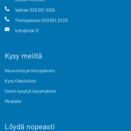
Vaihde
029 551 1000
Tietopalvelu
029 551 2220
info@stat.fi
Kysy meiltä
Neuvonta ja tietopalvelu
Kysy tilastoista
Usein kysytyt kysymykset
Medialle
Löydä nopeasti