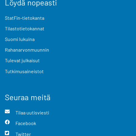
Löydä nopeasti
StatFin-tietokanta
Tilastotietokannat
Suomi lukuina
Rahanarvonmuunnin
Tulevat julkaisut
Tutkimusaineistot
Seuraa meitä
Tilaa uutisviesti
Facebook
Twitter