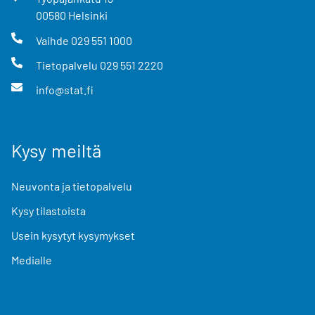
00580
Helsinki
Vaihde
029 551 1000
Tietopalvelu
029 551 2220
info@stat.fi
Kysy meiltä
Neuvonta ja tietopalvelu
Kysy tilastoista
Usein kysytyt kysymykset
Medialle