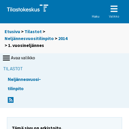
Valikko
Haku
Etusivu
>
Tilastot
>
Neljännesvuositilinpito
>
2014
>
1. vuosineljännes
Avaa valikko
TILASTOT
Neljännesvuosi-
tilinpito
Tämä sivu on arkistoitu.