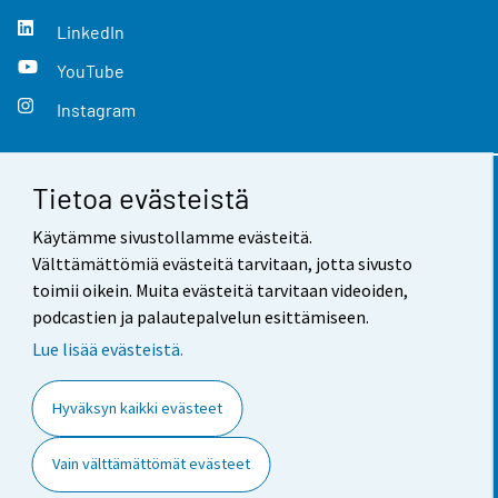
LinkedIn
YouTube
Instagram
Tietoa evästeistä
Yhteystiedot
Käytämme sivustollamme evästeitä.
Palaute
Välttämättömiä evästeitä tarvitaan, jotta sivusto
toimii oikein. Muita evästeitä tarvitaan videoiden,
Käyttöehdot
podcastien ja palautepalvelun esittämiseen.
Tietosuoja
Lue lisää evästeistä.
Saavutettavuus
Hyväksyn kaikki evästeet
Tietoa sivustosta
Vain välttämättömät evästeet
Evästeasetukset