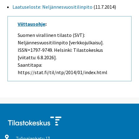
Laatuseloste: Neljännesvuositilinpito
(11.7.2014)
Viittausohje
:
Suomen virallinen tilasto (SVT):
Neljännesvuositilinpito [verkkojulkaisu].
ISSN=1797-9749. Helsinki: Tilastokeskus
[viitattu: 6.8.2026].
Saantitapa:
https://stat.fi/til/ntp/2014/01/index.html
Työpajankatu
13