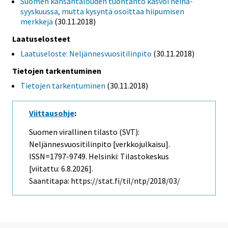
Suomen kansantalouden tuontanto kasvoi heinä-
syyskuussa, mutta kysyntä osoittaa hiipumisen
merkkejä
(30.11.2018)
Laatuselosteet
Laatuseloste: Neljännesvuositilinpito
(30.11.2018)
Tietojen tarkentuminen
Tietojen tarkentuminen
(30.11.2018)
Viittausohje
:
Suomen virallinen tilasto (SVT):
Neljännesvuositilinpito [verkkojulkaisu].
ISSN=1797-9749. Helsinki: Tilastokeskus
[viitattu: 6.8.2026].
Saantitapa: https://stat.fi/til/ntp/2018/03/