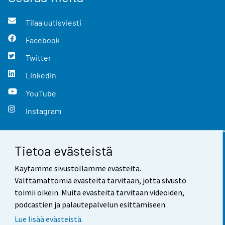
Tilaa uutisviesti
Facebook
Twitter
LinkedIn
YouTube
Instagram
Tietoa evästeistä
Yhteystiedot
Käytämme sivustollamme evästeitä.
Palaute
Välttämättömiä evästeitä tarvitaan, jotta sivusto
toimii oikein. Muita evästeitä tarvitaan videoiden,
Käyttöehdot
podcastien ja palautepalvelun esittämiseen.
Tietosuoja
Lue lisää evästeistä.