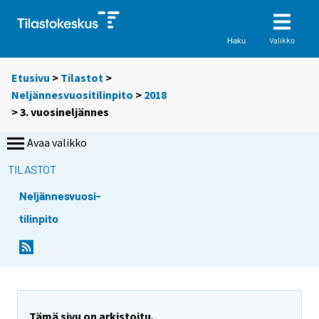
Valikko
Haku
Etusivu
>
Tilastot
>
Neljännesvuositilinpito
>
2018
>
3. vuosineljännes
Avaa valikko
TILASTOT
Neljännesvuosi-
tilinpito
Tämä sivu on arkistoitu.