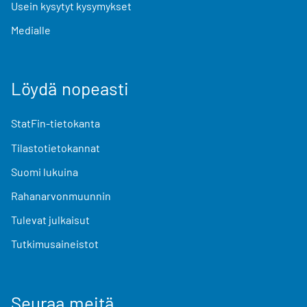
Usein kysytyt kysymykset
Medialle
Löydä nopeasti
StatFin-tietokanta
Tilastotietokannat
Suomi lukuina
Rahanarvonmuunnin
Tulevat julkaisut
Tutkimusaineistot
Seuraa meitä