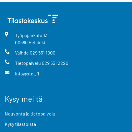
Työpajankatu
13
00580
Helsinki
Vaihde
029 551 1000
Tietopalvelu
029 551 2220
info@stat.fi
Kysy meiltä
Neuvonta ja tietopalvelu
Kysy tilastoista