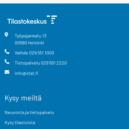
Työpajankatu
13
00580
Helsinki
Vaihde
029 551 1000
Tietopalvelu
029 551 2220
info@stat.fi
Kysy meiltä
Neuvonta ja tietopalvelu
Kysy tilastoista