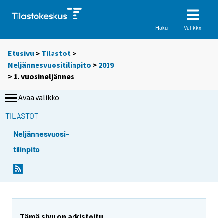
Valikko
Haku
Etusivu
>
Tilastot
>
Neljännesvuositilinpito
>
2019
>
1. vuosineljännes
Avaa valikko
TILASTOT
Neljännesvuosi-
tilinpito
Tämä sivu on arkistoitu.