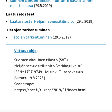
Suomen kansantalouden tuotanto kasvoi tammi-
maaliskuussa
(29.5.2019)
Laatuselosteet
Laatuseloste: Neljännesvuositilinpito
(29.5.2019)
Tietojen tarkentuminen
Tietojen tarkentuminen
(29.5.2019)
Viittausohje
:
Suomen virallinen tilasto (SVT):
Neljännesvuositilinpito [verkkojulkaisu].
ISSN=1797-9749. Helsinki: Tilastokeskus
[viitattu: 9.8.2026].
Saantitapa:
https://stat.fi/til/ntp/2019/01/index.html