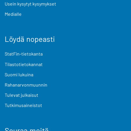
Usein kysytyt kysymykset
Medialle
Löydä nopeasti
StatFin-tietokanta
Tilastotietokannat
Suomi lukuina
Rahanarvonmuunnin
Tulevat julkaisut
Tutkimusaineistot
Seuraa meitä