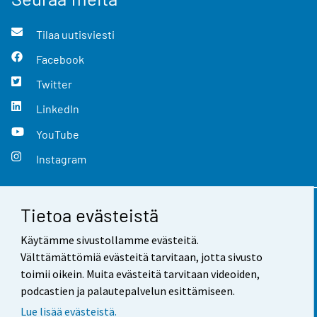
Tilaa uutisviesti
Facebook
Twitter
LinkedIn
YouTube
Instagram
Tietoa evästeistä
Yhteystiedot
Käytämme sivustollamme evästeitä.
Palaute
Välttämättömiä evästeitä tarvitaan, jotta sivusto
toimii oikein. Muita evästeitä tarvitaan videoiden,
Käyttöehdot
podcastien ja palautepalvelun esittämiseen.
Tietosuoja
Lue lisää evästeistä.