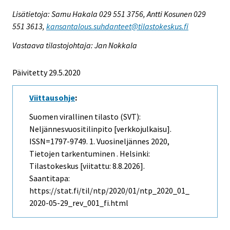
Lisätietoja: Samu Hakala 029 551 3756, Antti Kosunen 029
551 3613,
kansantalous.suhdanteet@tilastokeskus.fi
Vastaava tilastojohtaja: Jan Nokkala
Päivitetty 29.5.2020
Viittausohje
:
Suomen virallinen tilasto (SVT):
Neljännesvuositilinpito [verkkojulkaisu].
ISSN=1797-9749.
1. Vuosineljännes
2020,
Tietojen tarkentuminen . Helsinki:
Tilastokeskus [viitattu: 8.8.2026].
Saantitapa:
https://stat.fi/til/ntp/2020/01/ntp_2020_01_
2020-05-29_rev_001_fi.html