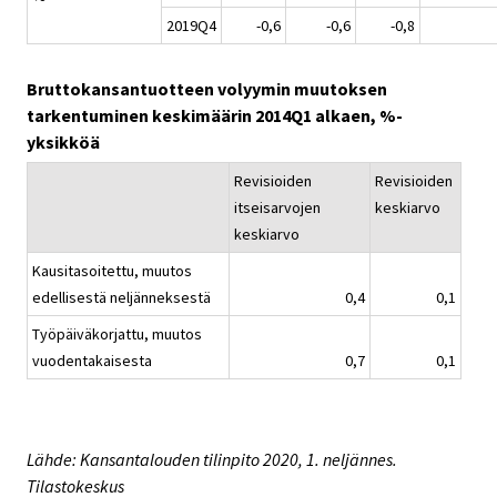
2019Q4
-0,6
-0,6
-0,8
Bruttokansantuotteen volyymin muutoksen
tarkentuminen keskimäärin 2014Q1 alkaen, %-
yksikköä
Revisioiden
Revisioiden
itseisarvojen
keskiarvo
keskiarvo
Kausitasoitettu, muutos
edellisestä neljänneksestä
0,4
0,1
Työpäiväkorjattu, muutos
vuodentakaisesta
0,7
0,1
Lähde: Kansantalouden tilinpito 2020, 1. neljännes.
Tilastokeskus