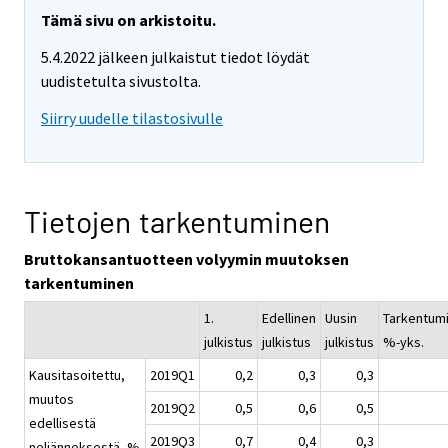
Tämä sivu on arkistoitu.
5.4.2022 jälkeen julkaistut tiedot löydät
uudistetulta sivustolta.
Siirry uudelle tilastosivulle
Tietojen tarkentuminen
Bruttokansantuotteen volyymin muutoksen
tarkentuminen
1.
Edellinen
Uusin
Tarkentum
julkistus
julkistus
julkistus
%-yks.
Kausitasoitettu,
2019Q1
0,2
0,3
0,3
muutos
2019Q2
0,5
0,6
0,5
edellisestä
2019Q3
0,7
0,4
0,3
neljänneksestä, %