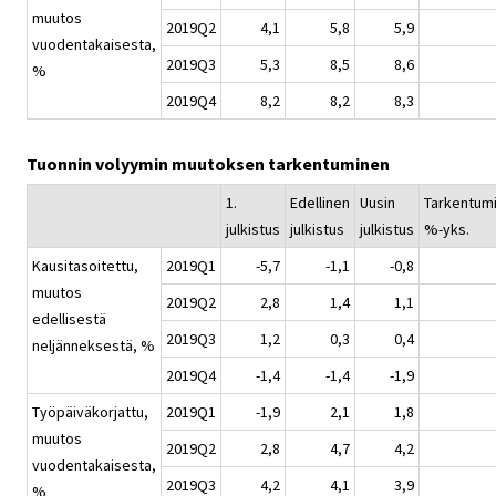
muutos
2019Q2
4,1
5,8
5,9
vuodentakaisesta,
2019Q3
5,3
8,5
8,6
%
2019Q4
8,2
8,2
8,3
Tuonnin volyymin muutoksen tarkentuminen
1.
Edellinen
Uusin
Tarkentum
julkistus
julkistus
julkistus
%-yks.
Kausitasoitettu,
2019Q1
-5,7
-1,1
-0,8
muutos
2019Q2
2,8
1,4
1,1
edellisestä
2019Q3
1,2
0,3
0,4
neljänneksestä, %
2019Q4
-1,4
-1,4
-1,9
Työpäiväkorjattu,
2019Q1
-1,9
2,1
1,8
muutos
2019Q2
2,8
4,7
4,2
vuodentakaisesta,
2019Q3
4,2
4,1
3,9
%