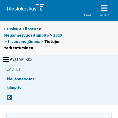
Valikko
Haku
Etusivu
>
Tilastot
>
Neljännesvuositilinpito
>
2020
>
1. vuosineljännes
> Tietojen
tarkentuminen
Avaa valikko
TILASTOT
Neljännesvuosi-
tilinpito