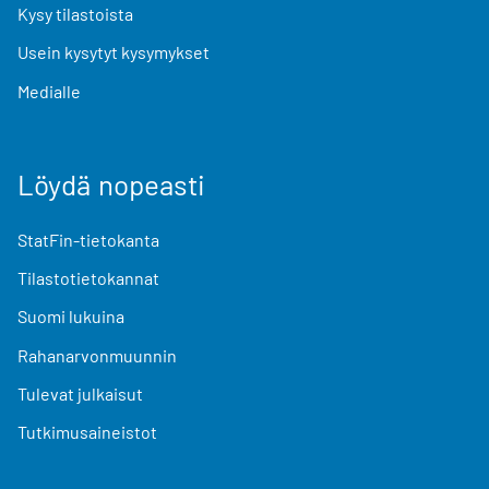
Kysy tilastoista
Usein kysytyt kysymykset
Medialle
Löydä nopeasti
StatFin-tietokanta
Tilastotietokannat
Suomi lukuina
Rahanarvonmuunnin
Tulevat julkaisut
Tutkimusaineistot