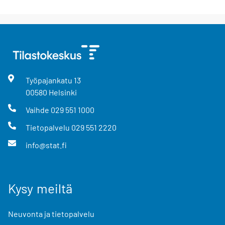
Työpajankatu
13
00580
Helsinki
Vaihde
029 551 1000
Tietopalvelu
029 551 2220
info@stat.fi
Kysy meiltä
Neuvonta ja tietopalvelu