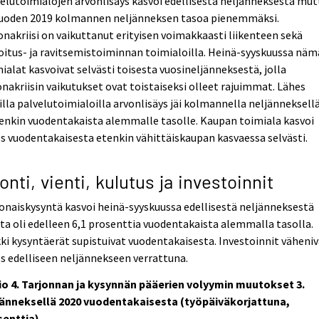
elutoimialojen arvonlisäys kasvoi edellisestä neljänneksestä mut
 vuoden 2019 kolmannen neljänneksen tasoa pienemmäksi.
nakriisi on vaikuttanut erityisen voimakkaasti liikenteen sekä
itus- ja ravitsemistoiminnan toimialoilla. Heinä-syyskuussa näm
ialat kasvoivat selvästi toisesta vuosineljänneksestä, jolla
nakriisin vaikutukset ovat toistaiseksi olleet rajuimmat. Lähes
illa palvelutoimialoilla arvonlisäys jäi kolmannella neljänneksell
enkin vuodentakaista alemmalle tasolle. Kaupan toimiala kasvoi
 vuodentakaisesta etenkin vähittäiskaupan kasvaessa selvästi.
onti, vienti, kulutus ja investoinnit
naiskysyntä kasvoi heinä-syyskuussa edellisestä neljänneksestä
a oli edelleen 6,1 prosenttia vuodentakaista alemmalla tasolla.
ki kysyntäerät supistuivat vuodentakaisesta. Investoinnit väheni
 edelliseen neljännekseen verrattuna.
io 4. Tarjonnan ja kysynnän pääerien volyymin muutokset 3.
jänneksellä 2020 vuodentakaisesta (työpäiväkorjattuna,
senttia)