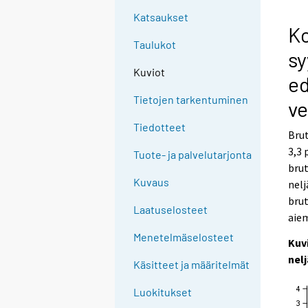
Katsaukset
Ko
Taulukot
sy
Kuviot
ed
Tietojen tarkentuminen
ve
Tiedotteet
Bru
3,3 
Tuote- ja palvelutarjonta
bru
Kuvaus
nelj
brut
Laatuselosteet
aie
Menetelmäselosteet
Kuv
nel
Käsitteet ja määritelmät
Luokitukset