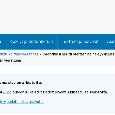
a
Kyselyt ja tiedonkeruut
Tuotteet ja palvelut
Aja
2020
>
3. vuosineljännes
> Koronakriisi hellitti otettaan heinä-syyskuu
en verrattuna
ämä sivu on arkistoitu.
.4.2022 jälkeen julkaistut tiedot löydät uudistetulta sivustolta.
iirry uudelle tilastosivulle