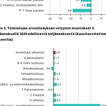
io 3. Toimialojen arvonlisäyksen volyymin muutokset 3.
jänneksellä 2020 edellisestä neljänneksestä (kausitasoitettu
senttia)