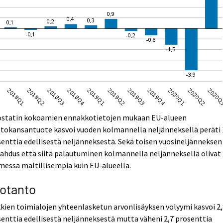
ostatin kokoamien ennakkotietojen mukaan EU-alueen
tokansantuote kasvoi vuoden kolmannella neljänneksellä peräti 
enttia edellisestä neljänneksestä. Sekä toisen vuosineljänneksen
hdus että siitä palautuminen kolmannella neljänneksellä olivat
essa maltillisempia kuin EU-alueella.
otanto
kien toimialojen yhteenlasketun arvonlisäyksen volyymi kasvoi 2
enttia edellisestä neljänneksestä mutta väheni 2,7 prosenttia