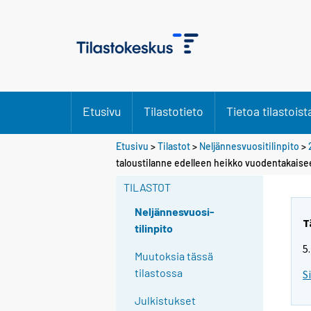
Etusivu
Tilastotieto
Tietoa tilastoist
Etusivu
>
Tilastot
>
Neljännesvuositilinpito
>
taloustilanne edelleen heikko vuodentakaise
TILASTOT
Neljännesvuosi-
T
tilinpito
5
Muutoksia tässä
tilastossa
S
Julkistukset