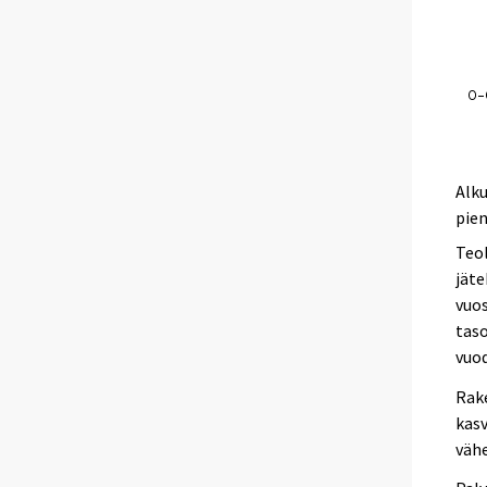
Alku
pien
Teol
jäte
vuo
taso
vuo
Rak
kas
vähe