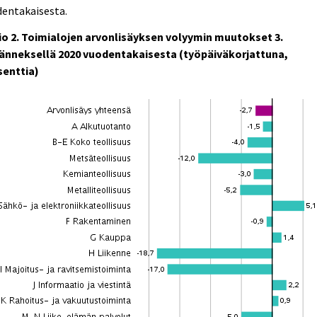
dentakaisesta.
io 2. Toimialojen arvonlisäyksen volyymin muutokset 3.
jänneksellä 2020 vuodentakaisesta (työpäiväkorjattuna,
senttia)