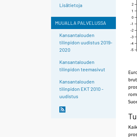
Lisätietoja
MUUALLA PALVELUSSA
Kansantalouden
tilinpidon uudistus 2019-
2020
Kansantalouden
tilinpidon teemasivut
Eur
brut
Kansantalouden
pros
tilinpidon EKT 2010 -
roma
uudistus
Suom
Tu
Kaik
pros