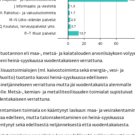
tuotannon eli maa-, metsä- ja kalatalouden arvonlisäyksen volyy
eni heinä-syyskuussa vuodentakaiseen verrattuna.
lisuustoimialojen (ml. kaivostoiminta sekä energia-, vesi- ja
huolto) tuotanto kasvoi heinä-syyskuussa edelliseen
sineljännekseen verrattuna mutta jäi vuodentakaista alemmalle
lle. Metsä-, kemian- ja metalliteollisuuden toimialat supistuivat
dentakaiseen verrattuna.
entamisen toimiala on kääntynyt laskuun: maa- ja vesirakentami
vaa edelleen, mutta talonrakentaminen on heinä-syyskuussa
ntynyt sekä edellisestä neljänneksestä että vuodentakaisesta.