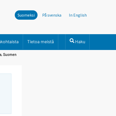
Suomeksi
På svenska
In English
nkohtaista
Tietoa meistä
Haku
ssa, Suomen