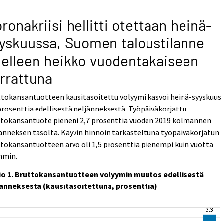
ronakriisi hellitti otettaan heinä-
yskuussa, Suomen taloustilanne
elleen heikko vuodentakaiseen
rrattuna
ttokansantuotteen kausitasoitettu volyymi kasvoi heinä-syyskuu
prosenttia edellisestä neljänneksestä. Työpäiväkorjattu
ttokansantuote pieneni 2,7 prosenttia vuoden 2019 kolmannen
änneksen tasolta. Käyvin hinnoin tarkasteltuna työpäiväkorjatun
tokansantuotteen arvo oli 1,5 prosenttia pienempi kuin vuotta
mmin.
io 1. Bruttokansantuotteen volyymin muutos edellisestä
jänneksestä (kausitasoitettuna, prosenttia)