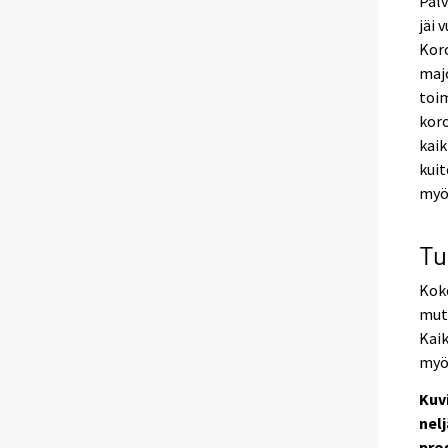
Palv
jäi
Koro
majo
toim
koro
kaik
kuit
myös
Tu
Koko
mutt
Kaik
myös
Kuv
nel
pro