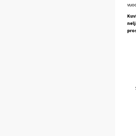
vuo
Kuv
nel
pro