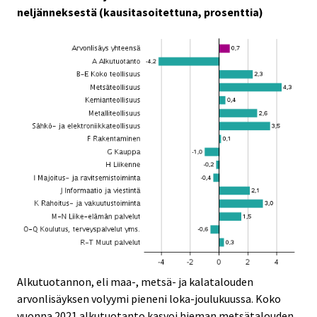
neljänneksestä (kausitasoitettuna, prosenttia)
Alkutuotannon, eli maa-, metsä- ja kalatalouden
arvonlisäyksen volyymi pieneni loka-joulukuussa. Koko
vuonna 2021 alkutuotanto kasvoi hieman metsätalouden