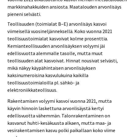
markkinahakkuiden ansiosta. Maatalouden arvonlisäys
pieneni selvästi.
Teollisuuden (toimialat B–E) arvonlisäys kasvoi
viimeisellä vuosineljänneksellä. Koko vuonna 2021
teollisuustoimialat kasvoivat kolme prosenttia.
Kemianteollisuuden arvonlisäyksen volyymi jäi
edellisvuotta alemmalle tasolle, mutta muut
teollisuuden alat kasvoivat. Hinnat nousivat selvästi,
mikä näkyy käypähintaisen arvonlisäyksen
kaksinumeroisina kasvulukuina kaikilla
teollisuustoimialoilla pl. sähkö- ja
elektroniikkateollisuus.
Rakentamisen volyymi kasvoi vuonna 2021, mutta
käyvin hinnoin laskettuna arvonlisäystä kertyi
edellisvuotta vähemmän. Talonrakentaminen on
kasvanut huhti-kesäkuusta alkaen, mutta maa- ja
vesirakentamisen kasvu polki paikallaan koko viime