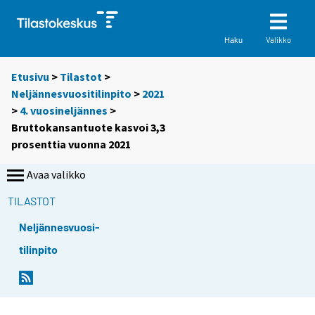
Valikko
Haku
Etusivu
>
Tilastot
>
Neljännesvuositilinpito
>
2021
>
4. vuosineljännes
>
Bruttokansantuote kasvoi 3,3
prosenttia vuonna 2021
Avaa valikko
TILASTOT
Neljännesvuosi-
tilinpito