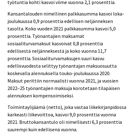
työtuntia kohti kasvoi viime vuonna 2,1 prosenttia.
Kansantalouden nimellinen palkkasumma kasvoi loka-
joulukuussa 0,9 prosenttia edellisen neljänneksen
tasolta. Koko vuoden 2021 palkkasumma kasvoi 5,0
prosenttia. Työnantajien maksamat
sosiaaliturvamaksut kasvoivat 0,8 prosenttia
edellisestä neljänneksestä ja koko vuonna 11,7
prosenttia. Sosiaaliturvamaksujen suuri kasvu
edellisvuodesta selittyy työnantajan maksuosuutta
koskevalla alennuksella touko-joulukuussa 2020.
Maksut perittiin normaalisti vuonna 2021, ja vuosien
2022–25 työnantajien maksuja korotetaan tilapäisen
alennuksen kompensoimiseksi.
Toimintaylijäämä (netto), joka vastaa liikekirjanpidossa
karkeasti liikevoittoa, kasvoi 9,0 prosenttia vuonna
2021. Bruttokansantulo oli nimellisesti 6,3 prosenttia
suurempi kuin edellisenä vuonna.