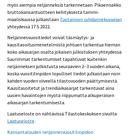
myös aiempia neljänneksiä tarkennetaan. Pikaennakko
bruttokansantuotteen kehityksestä tammi-
maaliskuussa julkaistaan
Tuotannon suhdannekuvaajan
yhteydessä 17.5.2022.
Neljännesvuositiedot voivat täsmäytys- ja
kausitasoitusmenetelmistä johtuen tarkentua hieman
koko aikasarjan osalta jokaisen julkistuksen yhteydessä.
Suurimmat tarkentumiset tapahtuvat kuitenkin
neljänneksen julkistusta seuraavien 2–3 vuoden aikana,
koska vuositilinpidon lopulliset tiedot julkaistaan noin
kahden vuoden viiveellä tilastovuoden päättymisestä.
Kausitasoitetut ja trendiaikasarjat tarkentuvat aina
uusien havaintojen myötä riippumatta alkuperäisen
aikasarjan tarkentumisesta.
Laatuseloste on nähtävissä Tilastokeskuksen sivuilla:
Laatuseloste
.
Kansantalouden neljännesvuositilinpidon