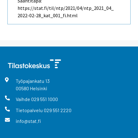
Saantitapa:
https://stat.fi/til/ntp/2021/04/ntp_2021_04_
2022-02-28_kat_001_fi.html
Työpajankatu
13
00580
Helsinki
Vaihde
029 551 1000
Tietopalvelu
029 551 2220
info@stat.fi