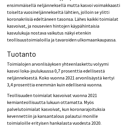
ensimmäisellä neljänneksellä mutta kasvoi voimakkaasti
toiselta vuosineljännekseltä lähtien, jolloin se ylitti
koronakriisiä edeltäneen tasonsa. Lähes kaikki toimialat
kasvoivat, ja nousevien hintojen käypähintaisia
kasvulukuja nostava vaikutus näkyi etenkin
teollisuustoimialoilla ja tavaroiden ulkomaankaupassa.
Tuotanto
Toimialojen arvonlisäyksen yhteenlaskettu volyymi
kasvoi loka-joulukuussa 0,7 prosenttia edellisestä
neljänneksestä. Koko vuonna 2021 arvonlisäystä kertyi
3,4 prosenttia enemmän kuin edellisenä vuonna.
Teollisuuden toimialat kasvoivat vuonna 2021
kemianteollisuutta lukuun ottamatta. Myös
palvelutoimialat kasvoivat, kun koronarajoituksia
kevennettiin ja kansantalous palautui monille
toimialoille erityisen hankalasta vuodesta 2020.