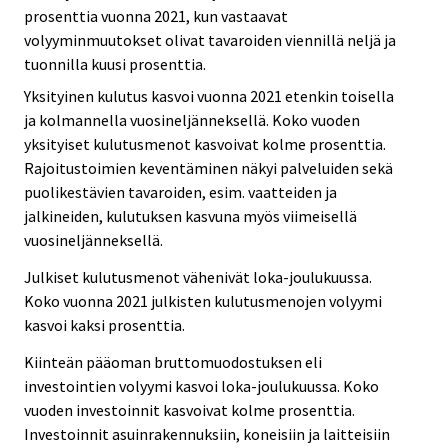
prosenttia vuonna 2021, kun vastaavat
volyyminmuutokset olivat tavaroiden viennillä neljä ja
tuonnilla kuusi prosenttia.
Yksityinen kulutus kasvoi vuonna 2021 etenkin toisella
ja kolmannella vuosineljänneksellä. Koko vuoden
yksityiset kulutusmenot kasvoivat kolme prosenttia.
Rajoitustoimien keventäminen näkyi palveluiden sekä
puolikestävien tavaroiden, esim. vaatteiden ja
jalkineiden, kulutuksen kasvuna myös viimeisellä
vuosineljänneksellä.
Julkiset kulutusmenot vähenivät loka-joulukuussa.
Koko vuonna 2021 julkisten kulutusmenojen volyymi
kasvoi kaksi prosenttia.
Kiinteän pääoman bruttomuodostuksen eli
investointien volyymi kasvoi loka-joulukuussa. Koko
vuoden investoinnit kasvoivat kolme prosenttia.
Investoinnit asuinrakennuksiin, koneisiin ja laitteisiin