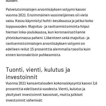
vuoden.
Palvelutoimialojen arvonlisäyksen volyymi kasvoi
vuonna 2021. Ensimmäinen vuosineljännes oli vielä
vaisu. Kasvu käynnistyi huhti-kesäkuussa ja jatkui koko
loppuvuoden. Majoitus- ja ravitsemistoiminta hiipui
hieman loka-joulukuussa, kun koronavirustilanne
yhteiskunnassa paheni. Liikenteen sekä majoitus- ja
ravitsemistoimialojen arvonlisäyksen volyymi on
edelleen reilut 15 prosenttia alemmalla tasolla kuin
ennen koronakriisin puhkeamista.
Tuonti, vienti, kulutus ja
investoinnit
Vuonna 2021 kansantalouden kokonaiskysyntä kasvoi 3,6
prosenttia edellisestä vuodesta. Vienti, kulutus ja
yksityiset investoinnit kasvoivat, mutta julkiset
investoinnit vähenivät.