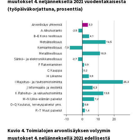
muutokset 4. neljänneksellä 2021 vuodentakaisesta
(työpäiväkorjattuna, prosenttia)
Kuvio 4. Toimialojen arvonlisäyksen volyymin
muutokset 4. neljänneksellä 2021 edellisestä