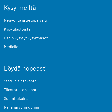
Kysy meiltä
Neuvonta ja tietopalvelu
Kysy tilastoista
Usein kysytyt kysymykset
Medialle
Löydä nopeasti
StatFin-tietokanta
Tilastotietokannat
Suomi lukuina
Rahanarvonmuunnin