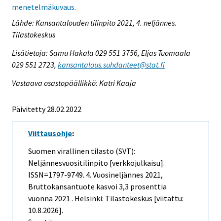
menetelmäkuvaus.
Lähde: Kansantalouden tilinpito 2021, 4. neljännes.
Tilastokeskus
Lisätietoja: Samu Hakala 029 551 3756, Eljas Tuomaala
029 551 2723,
kansantalous.suhdanteet@stat.fi
Vastaava osastopäällikkö: Katri Kaaja
Päivitetty 28.02.2022
Viittausohje
:
Suomen virallinen tilasto (SVT):
Neljännesvuositilinpito [verkkojulkaisu].
ISSN=1797-9749.
4. Vuosineljännes
2021,
Bruttokansantuote kasvoi 3,3 prosenttia
vuonna 2021 . Helsinki: Tilastokeskus [viitattu:
10.8.2026].