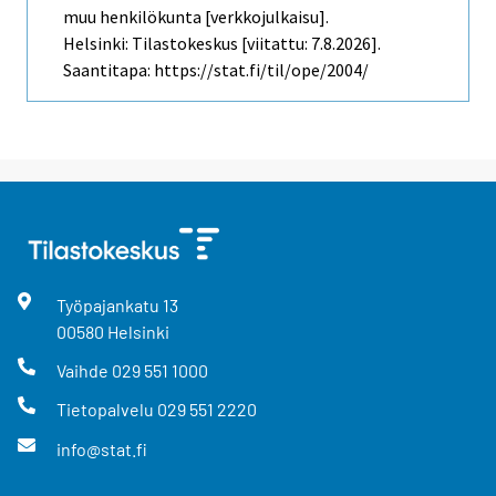
muu henkilökunta [verkkojulkaisu].
Helsinki: Tilastokeskus [viitattu: 7.8.2026].
Saantitapa: https://stat.fi/til/ope/2004/
Työpajankatu
13
00580
Helsinki
Vaihde
029 551 1000
Tietopalvelu
029 551 2220
info@stat.fi