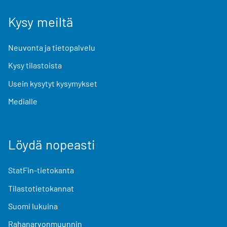
Kysy meiltä
Neuvonta ja tietopalvelu
Kysy tilastoista
Usein kysytyt kysymykset
Medialle
Löydä nopeasti
StatFin-tietokanta
Tilastotietokannat
Suomi lukuina
Rahanarvonmuunnin