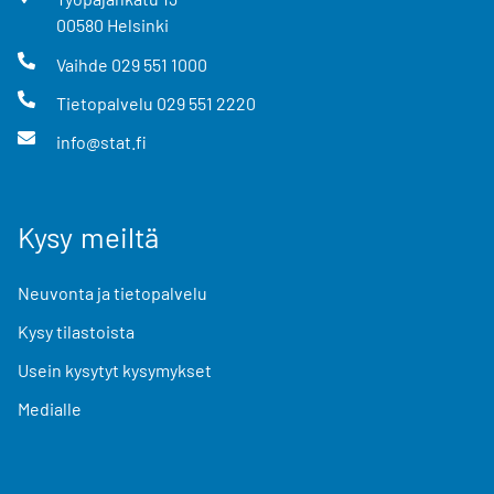
00580
Helsinki
Vaihde
029 551 1000
Tietopalvelu
029 551 2220
info@stat.fi
Kysy meiltä
Neuvonta ja tietopalvelu
Kysy tilastoista
Usein kysytyt kysymykset
Medialle