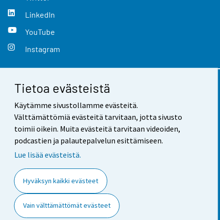
LinkedIn
YouTube
Instagram
Tietoa evästeistä
Yhteystiedot
Käytämme sivustollamme evästeitä.
Palaute
Välttämättömiä evästeitä tarvitaan, jotta sivusto
toimii oikein. Muita evästeitä tarvitaan videoiden,
Käyttöehdot
podcastien ja palautepalvelun esittämiseen.
Tietosuoja
Lue lisää evästeistä.
Saavutettavuus
Hyväksyn kaikki evästeet
Tietoa sivustosta
Vain välttämättömät evästeet
Evästeasetukset