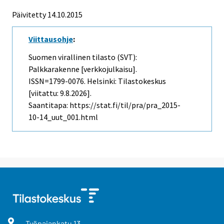
Päivitetty 14.10.2015
Viittausohje
:
Suomen virallinen tilasto (SVT):
Palkkarakenne [verkkojulkaisu].
ISSN=1799-0076. Helsinki: Tilastokeskus
[viitattu: 9.8.2026].
Saantitapa: https://stat.fi/til/pra/pra_2015-
10-14_uut_001.html
Työpajankatu
13