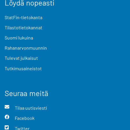
Löydä nopeasti
StatFin-tietokanta
Tilastotietokannat
Suomi lukuina
Rahanarvonmuunnin
Tulevat julkaisut
Tutkimusaineistot
Seuraa meitä
Tilaa uutisviesti
Facebook
Twitter