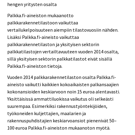
hengen yritysten osalta
Palkka.fi-aineiston mukaanotto
palkkarakennetilastoon vaikuttaa
vertailukelpoisuuteen aiempiin tilastovuosiin nähden.
Lisäksi Palkka.fi-aineisto vaikuttaa
palkkarakennetilaston ja yksityisen sektorin
palkkatilastojen vertailtavuuteen vuoden 2014 osalta,
sillä yksityisen sektorin palkkatilastot eivät sisällä
Palkka.fi-aineiston tietoja.
Vuoden 2014 palkkarakennetilaston osalta Palkka.fi-
aineisto vaikutti kaikkien kokoaikaisten palkansaajien
kokonansioiden keskiarvoon noin 15 euroa alentavasti.
Yksittäisissä ammattiluokissa vaikutus oli selkeästi
suurempaa. Esimerkiksi rakennustyöntekijöiden,
työkoneiden kuljettajien, maalarien ja
rakennuspuhdistajien keskiarvoansiot pienenivät 50–
100 euroa Palkka.fi-aineiston mukaanoton myötä.