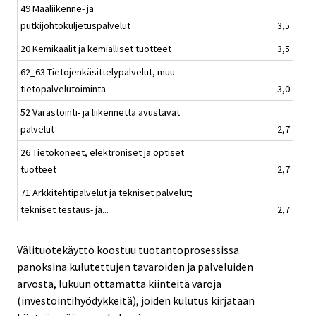
49 Maaliikenne- ja
putkijohtokuljetuspalvelut
3,5
20 Kemikaalit ja kemialliset tuotteet
3,5
62_63 Tietojenkäsittelypalvelut, muu
tietopalvelutoiminta
3,0
52 Varastointi- ja liikennettä avustavat
palvelut
2,7
26 Tietokoneet, elektroniset ja optiset
tuotteet
2,7
71 Arkkitehtipalvelut ja tekniset palvelut;
tekniset testaus- ja...
2,7
Välituotekäyttö koostuu tuotantoprosessissa
panoksina kulutettujen tavaroiden ja palveluiden
arvosta, lukuun ottamatta kiinteitä varoja
(investointihyödykkeitä), joiden kulutus kirjataan