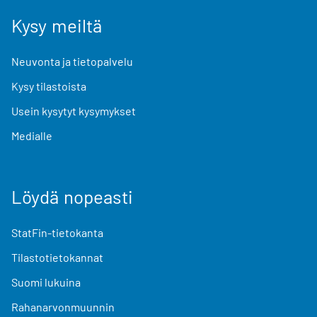
Kysy meiltä
Neuvonta ja tietopalvelu
Kysy tilastoista
Usein kysytyt kysymykset
Medialle
Löydä nopeasti
StatFin-tietokanta
Tilastotietokannat
Suomi lukuina
Rahanarvonmuunnin