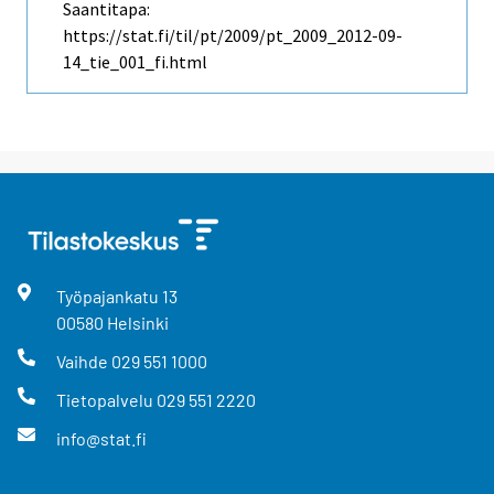
Saantitapa:
https://stat.fi/til/pt/2009/pt_2009_2012-09-
14_tie_001_fi.html
Työpajankatu
13
00580
Helsinki
Vaihde
029 551 1000
Tietopalvelu
029 551 2220
info@stat.fi