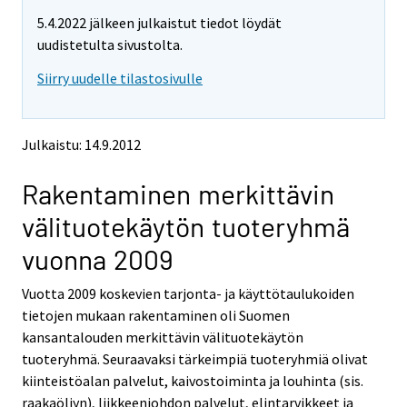
m
m
5.4.2022 jälkeen julkaistut tiedot löydät
o
o
v
v
uudistetulta sivustolta.
i
i
Siirry uudelle tilastosivulle
n
n
g
g
t
t
o
o
Julkaistu: 14.9.2012
a
a
n
n
Rakentaminen merkittävin
o
o
t
t
välituotekäytön tuoteryhmä
h
h
e
e
vuonna 2009
r
r
s
s
Vuotta 2009 koskevien tarjonta- ja käyttötaulukoiden
e
e
tietojen mukaan rakentaminen oli Suomen
r
r
v
v
kansantalouden merkittävin välituotekäytön
i
i
tuoteryhmä. Seuraavaksi tärkeimpiä tuoteryhmiä olivat
c
c
kiinteistöalan palvelut, kaivostoiminta ja louhinta (sis.
e
e
raakaöljyn), liikkeenjohdon palvelut, elintarvikkeet ja