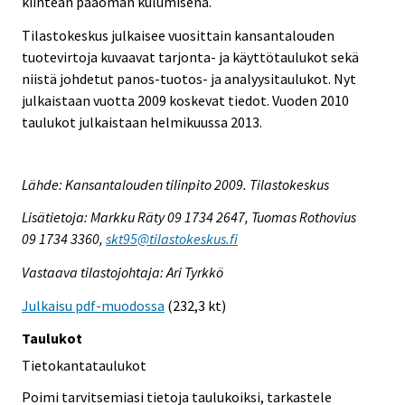
kiinteän pääoman kulumisena.
Tilastokeskus julkaisee vuosittain kansantalouden
tuotevirtoja kuvaavat tarjonta- ja käyttötaulukot sekä
niistä johdetut panos-tuotos- ja analyysitaulukot. Nyt
julkaistaan vuotta 2009 koskevat tiedot. Vuoden 2010
taulukot julkaistaan helmikuussa 2013.
Lähde: Kansantalouden tilinpito 2009. Tilastokeskus
Lisätietoja: Markku Räty 09 1734 2647, Tuomas Rothovius
09 1734 3360,
skt95@tilastokeskus.fi
Vastaava tilastojohtaja: Ari Tyrkkö
Julkaisu pdf-muodossa
(232,3 kt)
Taulukot
Tietokantataulukot
Poimi tarvitsemiasi tietoja taulukoiksi, tarkastele