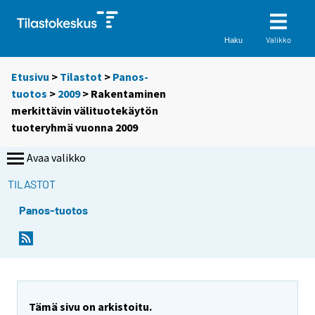
Valikko
Haku
Etusivu
>
Tilastot
>
Panos-
tuotos
>
2009
> Rakentaminen
merkittävin välituotekäytön
tuoteryhmä vuonna 2009
Avaa valikko
TILASTOT
Panos-tuotos
Y
Y
o
o
u
u
a
a
r
r
e
e
Tämä sivu on arkistoitu.