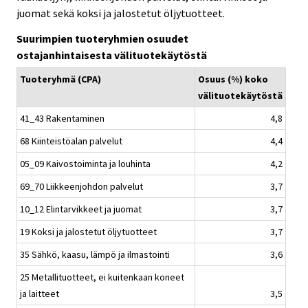
.
.
juomat sekä koksi ja jalostetut öljytuotteet.
Suurimpien tuoteryhmien osuudet
ostajanhintaisesta välituotekäytöstä
Tuoteryhmä (CPA)
Osuus (%) koko
välituotekäytöstä
41_43 Rakentaminen
4,8
68 Kiinteistöalan palvelut
4,4
05_09 Kaivostoiminta ja louhinta
4,2
69_70 Liikkeenjohdon palvelut
3,7
10_12 Elintarvikkeet ja juomat
3,7
19 Koksi ja jalostetut öljytuotteet
3,7
35 Sähkö, kaasu, lämpö ja ilmastointi
3,6
25 Metallituotteet, ei kuitenkaan koneet
ja laitteet
3,5