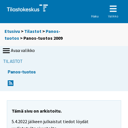
Valikko
Haku
Etusivu
>
Tilastot
>
Panos-
tuotos
> Panos-tuotos 2009
Avaa valikko
TILASTOT
Panos-tuotos
Tämä sivu on arkistoitu.
5.4.2022 jälkeen julkaistut tiedot löydät