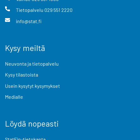
Tietopalvelu
029 551 2220
info@stat.fi
Kysy meiltä
Neuvonta ja tietopalvelu
Kysy tilastoista
Usein kysytyt kysymykset
Medialle
Löydä nopeasti
StatFin-tietokanta