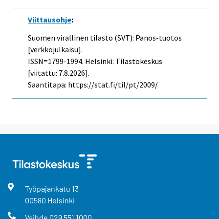
Viittausohje
:
Suomen virallinen tilasto (SVT): Panos-tuotos
[verkkojulkaisu].
ISSN=1799-1994. Helsinki: Tilastokeskus
[viitattu: 7.8.2026].
Saantitapa: https://stat.fi/til/pt/2009/
Työpajankatu
13
00580
Helsinki
Vaihde
029 551 1000