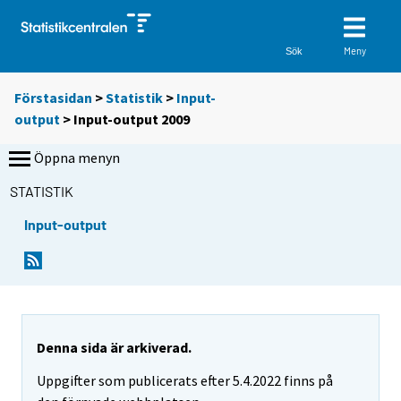
Meny
Sök
Förstasidan
>
Statistik
>
Input-
output
> Input-output 2009
Öppna menyn
STATISTIK
Input-output
Denna sida är arkiverad.
Uppgifter som publicerats efter 5.4.2022 finns på