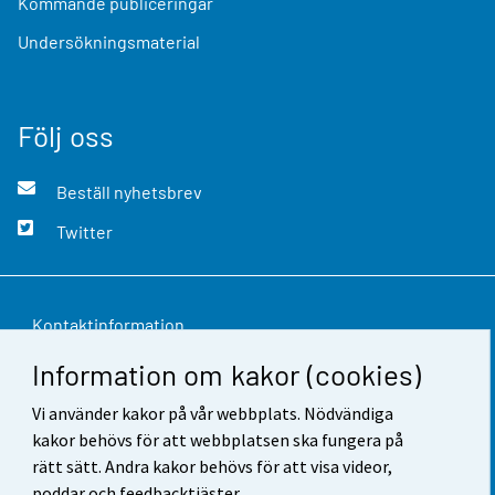
Kommande publiceringar
Undersökningsmaterial
Följ oss
Beställ nyhetsbrev
Twitter
Kontaktinformation
Information om kakor (cookies)
Respons
Vi använder kakor på vår webbplats. Nödvändiga
Användarvillkor
kakor behövs för att webbplatsen ska fungera på
Dataskydd
rätt sätt. Andra kakor behövs för att visa videor,
poddar och feedbacktjäster.