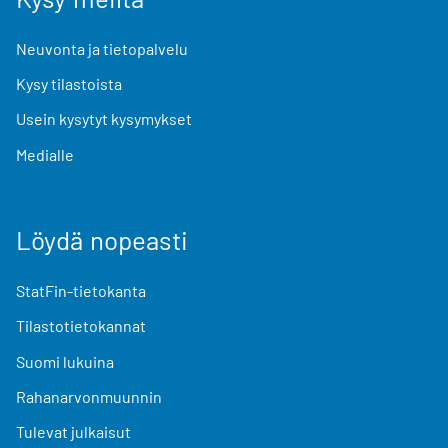
Neuvonta ja tietopalvelu
Kysy tilastoista
Usein kysytyt kysymykset
Medialle
Löydä nopeasti
StatFin-tietokanta
Tilastotietokannat
Suomi lukuina
Rahanarvonmuunnin
Tulevat julkaisut