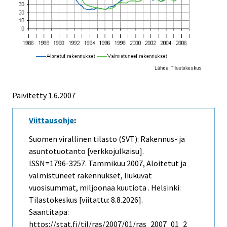
Päivitetty
1.6.2007
Viittausohje
:
Suomen virallinen tilasto (SVT): Rakennus- ja
asuntotuotanto [verkkojulkaisu].
ISSN=1796-3257.
Tammikuu
2007, Aloitetut ja
valmistuneet rakennukset, liukuvat
vuosisummat, miljoonaa kuutiota . Helsinki:
Tilastokeskus [viitattu: 8.8.2026].
Saantitapa:
https://stat.fi/til/ras/2007/01/ras_2007_01_2