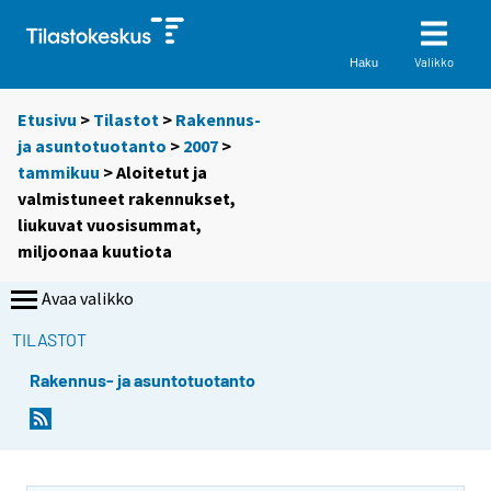
Valikko
Haku
Etusivu
>
Tilastot
>
Rakennus-
ja asuntotuotanto
>
2007
>
tammikuu
> Aloitetut ja
valmistuneet rakennukset,
liukuvat vuosisummat,
miljoonaa kuutiota
Avaa valikko
TILASTOT
Rakennus- ja asuntotuotanto