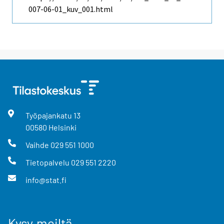
007-06-01_kuv_001.html
Työpajankatu
13
00580
Helsinki
Vaihde
029 551 1000
Tietopalvelu
029 551 2220
info@stat.fi
Kysy meiltä