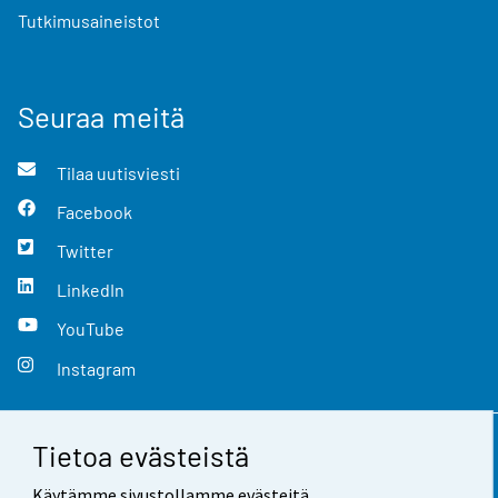
Tutkimusaineistot
Seuraa meitä
Tilaa uutisviesti
Facebook
Twitter
LinkedIn
YouTube
Instagram
Tietoa evästeistä
Yhteystiedot
Käytämme sivustollamme evästeitä.