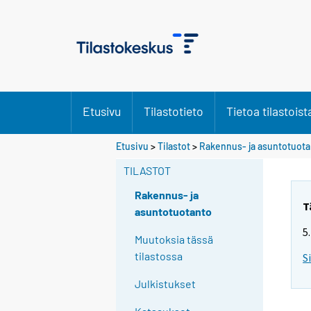
Etusivu
Tilastotieto
Tietoa tilastoist
Etusivu
>
Tilastot
>
Rakennus- ja asuntotuot
TILASTOT
Rakennus- ja
T
asuntotuotanto
5
Muutoksia tässä
tilastossa
S
Julkistukset