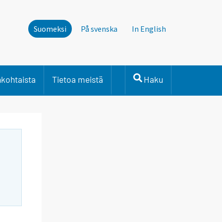
Suomeksi
På svenska
In English
nkohtaista
Tietoa meistä
Haku