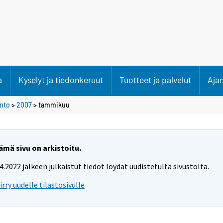
a
Kyselyt ja tiedonkeruut
Tuotteet ja palvelut
Aja
anto
>
2007
>
tammikuu
ämä sivu on arkistoitu.
.4.2022 jälkeen julkaistut tiedot löydät uudistetulta sivustolta.
iirry uudelle tilastosivulle