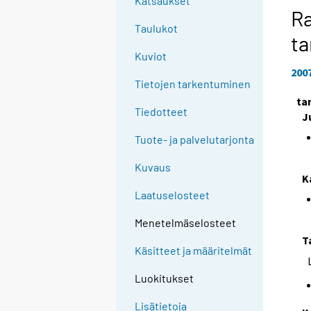
Katsaukset
Ra
Taulukot
t
Kuviot
200
Tietojen tarkentuminen
ta
Tiedotteet
J
Tuote- ja palvelutarjonta
Kuvaus
K
Laatuselosteet
Menetelmäselosteet
T
Käsitteet ja määritelmät
Luokitukset
Lisätietoja