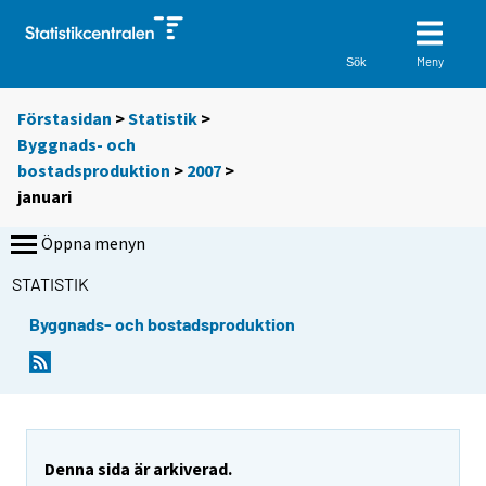
Meny
Sök
Förstasidan
>
Statistik
>
Byggnads- och
bostadsproduktion
>
2007
>
januari
Öppna menyn
STATISTIK
Byggnads- och bostadsproduktion
Denna sida är arkiverad.