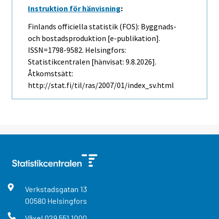
Instruktion för hänvisning
:
Finlands officiella statistik (FOS): Byggnads-
och bostadsproduktion [e-publikation].
ISSN=1798-9582. Helsingfors:
Statistikcentralen [hänvisat: 9.8.2026].
Åtkomstsätt:
http://stat.fi/til/ras/2007/01/index_sv.html
Verkstadsgatan
13
00580
Helsingfors
Växel
029 551 1000