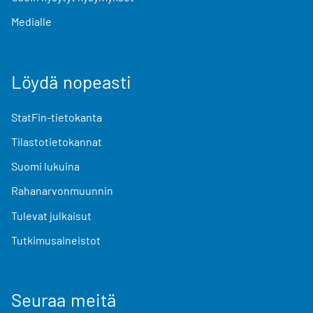
Medialle
Löydä nopeasti
StatFin-tietokanta
Tilastotietokannat
Suomi lukuina
Rahanarvonmuunnin
Tulevat julkaisut
Tutkimusaineistot
Seuraa meitä