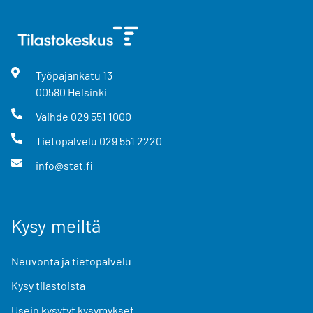
Työpajankatu
13
00580
Helsinki
Vaihde
029 551 1000
Tietopalvelu
029 551 2220
info@stat.fi
Kysy meiltä
Neuvonta ja tietopalvelu
Kysy tilastoista
Usein kysytyt kysymykset