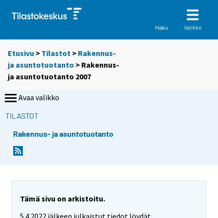
Valikko
Haku
Etusivu
>
Tilastot
>
Rakennus-
ja asuntotuotanto
> Rakennus-
ja asuntotuotanto 2007
Avaa valikko
TILASTOT
Rakennus- ja asuntotuotanto
Tämä sivu on arkistoitu.
5.4.2022 jälkeen julkaistut tiedot löydät