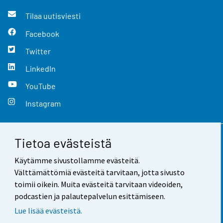
Tilaa uutisviesti
Facebook
Twitter
LinkedIn
YouTube
Instagram
Tietoa evästeistä
Yhteystiedot
Käytämme sivustollamme evästeitä.
Palaute
Välttämättömiä evästeitä tarvitaan, jotta sivusto
toimii oikein. Muita evästeitä tarvitaan videoiden,
Käyttöehdot
podcastien ja palautepalvelun esittämiseen.
Tietosuoja
Lue lisää evästeistä.