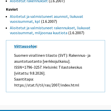
Aloitetut rakennukset
(1.6.2007)
Kuviot
Aloitetut ja valmistuneet asunnot, liukuvat
vuosisummat, kpl
(1.6.2007)
Aloitetut ja valmistuneet rakennukset, liukuvat
vuosisummat, miljoonaa kuutiota
(1.6.2007)
Viittausohje
:
Suomen virallinen tilasto (SVT): Rakennus- ja
asuntotuotanto [verkkojulkaisu].
ISSN=1796-3257. Helsinki: Tilastokeskus
[viitattu: 9.8.2026].
Saantitapa:
https://stat.fi/til/ras/2007/index.html