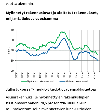
c
c
vuotta aiemmin.
e
e
.
.
Myönnetyt rakennusluvat ja aloitetut rakennukset,
milj. m3, liukuva vuosisumma
Julkistuksessa *-merkityt tiedot ovat ennakkotietoja.
Asuinrakennuksille myönnettyjen rakennuslupien
kuutiomäärä väheni 28,5 prosenttia. Muulle kuin
asuinrakentamiselle myönnettyjen lupakuutioiden