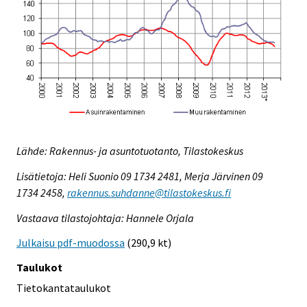
Lähde: Rakennus- ja asuntotuotanto, Tilastokeskus
Lisätietoja: Heli Suonio 09 1734 2481, Merja Järvinen 09
1734 2458,
rakennus.suhdanne@tilastokeskus.fi
Vastaava tilastojohtaja: Hannele Orjala
Julkaisu pdf-muodossa
(290,9 kt)
Taulukot
Tietokantataulukot