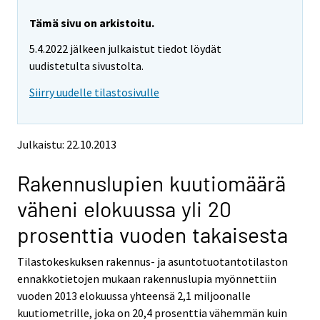
r
r
e
e
Tämä sivu on arkistoitu.
m
m
5.4.2022 jälkeen julkaistut tiedot löydät
o
o
v
v
uudistetulta sivustolta.
i
i
Siirry uudelle tilastosivulle
n
n
g
g
t
t
o
o
Julkaistu: 22.10.2013
a
a
n
n
Rakennuslupien kuutiomäärä
o
o
t
t
väheni elokuussa yli 20
h
h
e
e
prosenttia vuoden takaisesta
r
r
s
s
Tilastokeskuksen rakennus- ja asuntotuotantotilaston
e
e
ennakkotietojen mukaan rakennuslupia myönnettiin
r
r
v
v
vuoden 2013 elokuussa yhteensä 2,1 miljoonalle
i
i
kuutiometrille, joka on 20,4 prosenttia vähemmän kuin