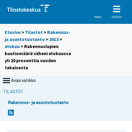
Valikko
Haku
Etusivu
>
Tilastot
>
Rakennus-
ja asuntotuotanto
>
2013
>
elokuu
> Rakennuslupien
kuutiomäärä väheni elokuussa
yli 20 prosenttia vuoden
takaisesta
Avaa valikko
TILASTOT
Rakennus- ja asuntotuotanto
Y
Y
o
o
u
u
a
a