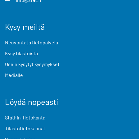
Kysy meiltä
Neuvonta ja tietopalvelu
Kysy tilastoista
Usein kysytyt kysymykset
Medialle
Löydä nopeasti
StatFin-tietokanta
Tilastotietokannat