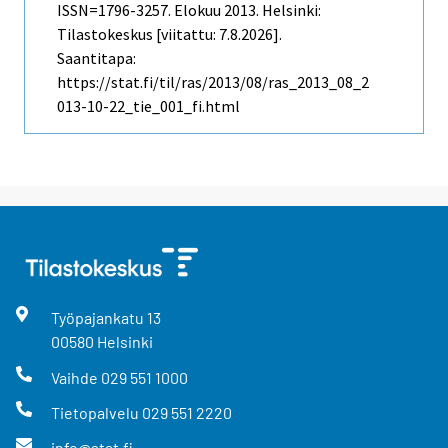
ISSN=1796-3257.
Elokuu
2013. Helsinki:
Tilastokeskus [viitattu: 7.8.2026].
Saantitapa:
https://stat.fi/til/ras/2013/08/ras_2013_08_2
013-10-22_tie_001_fi.html
Työpajankatu
13
00580
Helsinki
Vaihde
029 551 1000
Tietopalvelu
029 551 2220
info@stat.fi