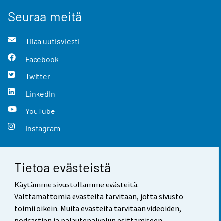
Seuraa meitä
Tilaa uutisviesti
Facebook
Twitter
LinkedIn
YouTube
Instagram
Tietoa evästeistä
Yhteystiedot
Käytämme sivustollamme evästeitä.
Palaute
Välttämättömiä evästeitä tarvitaan, jotta sivusto
toimii oikein. Muita evästeitä tarvitaan videoiden,
Käyttöehdot
podcastien ja palautepalvelun esittämiseen.