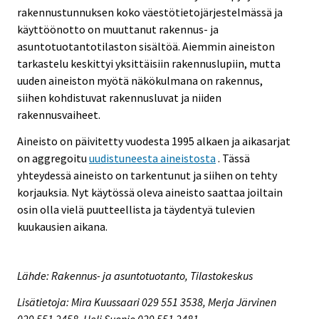
rakennustunnuksen koko väestötietojärjestelmässä ja
käyttöönotto on muuttanut rakennus- ja
asuntotuotantotilaston sisältöä. Aiemmin aineiston
tarkastelu keskittyi yksittäisiin rakennuslupiin, mutta
uuden aineiston myötä näkökulmana on rakennus,
siihen kohdistuvat rakennusluvat ja niiden
rakennusvaiheet.
Aineisto on päivitetty vuodesta 1995 alkaen ja aikasarjat
on aggregoitu
uudistuneesta aineistosta
. Tässä
yhteydessä aineisto on tarkentunut ja siihen on tehty
korjauksia. Nyt käytössä oleva aineisto saattaa joiltain
osin olla vielä puutteellista ja täydentyä tulevien
kuukausien aikana.
Lähde: Rakennus- ja asuntotuotanto, Tilastokeskus
Lisätietoja: Mira Kuussaari 029 551 3538, Merja Järvinen
029 551 2458, Heli Suonio 029 551 2481,