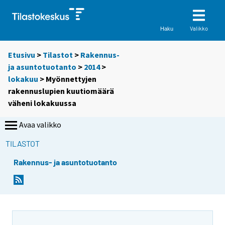
Valikko
Haku
Etusivu
>
Tilastot
>
Rakennus-
ja asuntotuotanto
>
2014
>
lokakuu
> Myönnettyjen
rakennuslupien kuutiomäärä
väheni lokakuussa
Avaa valikko
TILASTOT
Rakennus- ja asuntotuotanto
Y
Y
o
o
u
u
a
a
r
r