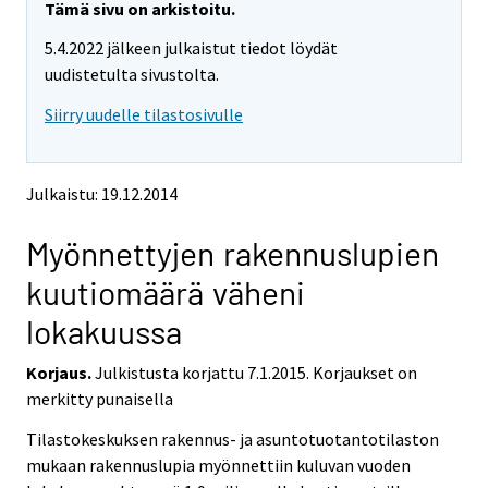
e
e
Tämä sivu on arkistoitu.
m
m
5.4.2022 jälkeen julkaistut tiedot löydät
o
o
v
v
uudistetulta sivustolta.
i
i
Siirry uudelle tilastosivulle
n
n
g
g
t
t
o
o
Julkaistu: 19.12.2014
a
a
n
n
Myönnettyjen rakennuslupien
o
o
t
t
kuutiomäärä väheni
h
h
e
e
lokakuussa
r
r
s
s
Korjaus.
Julkistusta korjattu 7.1.2015. Korjaukset on
e
e
merkitty punaisella
r
r
v
v
Tilastokeskuksen rakennus- ja asuntotuotantotilaston
i
i
mukaan rakennuslupia myönnettiin kuluvan vuoden
c
c
e
e