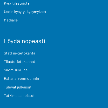
Kysy tilastoista
Usein kysytyt kysymykset
Medialle
Löydä nopeasti
StatFin-tietokanta
Tilastotietokannat
Suomi lukuina
Rahanarvonmuunnin
Tulevat julkaisut
Tutkimusaineistot