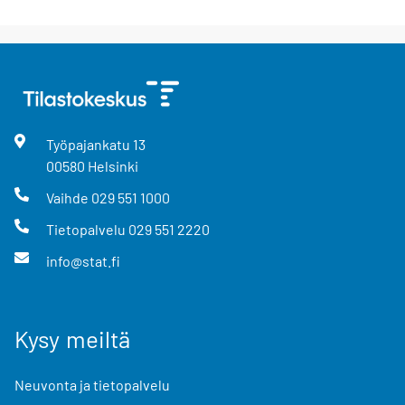
Työpajankatu
13
00580
Helsinki
Vaihde
029 551 1000
Tietopalvelu
029 551 2220
info@stat.fi
Kysy meiltä
Neuvonta ja tietopalvelu