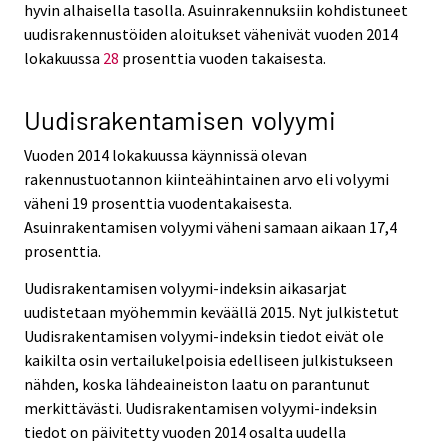
hyvin alhaisella tasolla. Asuinrakennuksiin kohdistuneet
uudisrakennustöiden aloitukset vähenivät vuoden 2014
lokakuussa
28
prosenttia vuoden takaisesta.
Uudisrakentamisen volyymi
Vuoden 2014 lokakuussa käynnissä olevan
rakennustuotannon kiinteähintainen arvo eli volyymi
väheni 19 prosenttia vuodentakaisesta.
Asuinrakentamisen volyymi väheni samaan aikaan 17,4
prosenttia.
Uudisrakentamisen volyymi-indeksin aikasarjat
uudistetaan myöhemmin keväällä 2015. Nyt julkistetut
Uudisrakentamisen volyymi-indeksin tiedot eivät ole
kaikilta osin vertailukelpoisia edelliseen julkistukseen
nähden, koska lähdeaineiston laatu on parantunut
merkittävästi. Uudisrakentamisen volyymi-indeksin
tiedot on päivitetty vuoden 2014 osalta uudella