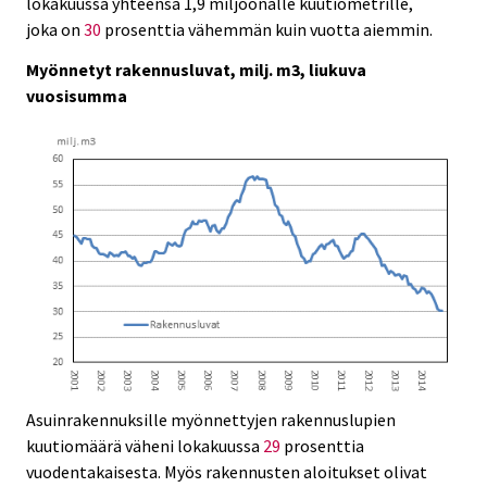
lokakuussa yhteensä 1,9 miljoonalle kuutiometrille,
.
.
joka on
30
prosenttia vähemmän kuin vuotta aiemmin.
Myönnetyt rakennusluvat, milj. m3, liukuva
vuosisumma
Asuinrakennuksille myönnettyjen rakennuslupien
kuutiomäärä väheni lokakuussa
29
prosenttia
vuodentakaisesta. Myös rakennusten aloitukset olivat