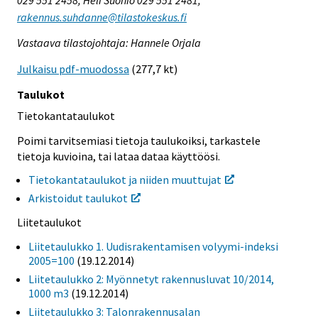
rakennus.suhdanne@tilastokeskus.fi
Vastaava tilastojohtaja: Hannele Orjala
Julkaisu pdf-muodossa
(277,7 kt)
Taulukot
Tietokantataulukot
Poimi tarvitsemiasi tietoja taulukoiksi, tarkastele
tietoja kuvioina, tai lataa dataa käyttöösi.
Tietokantataulukot ja niiden muuttujat
Arkistoidut taulukot
Liitetaulukot
Liitetaulukko 1. Uudisrakentamisen volyymi-indeksi
2005=100
(19.12.2014)
Liitetaulukko 2: Myönnetyt rakennusluvat 10/2014,
1000 m3
(19.12.2014)
Liitetaulukko 3: Talonrakennusalan