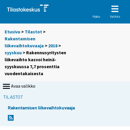
Valikko
Haku
Etusivu
>
Tilastot
>
Rakentamisen
liikevaihtokuvaaja
>
2018
>
syyskuu
> Rakennusyritysten
liikevaihto kasvoi heinä-
syyskuussa 7,7 prosenttia
vuodentakaisesta
Avaa valikko
TILASTOT
Rakentamisen liikevaihtokuvaaja
Y
Y
o
o
u
u