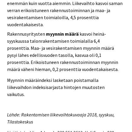
enemmän kuin vuotta aiemmin. Liikevaihto kasvoi saman
verran erikoistuneen rakennustoiminnan ja maa- ja
vesirakentamisen toimialoilla, 4,5 prosenttia
vuodentakaisesta.
Rakennusyritysten
myynnin määrä
kasvoi heinä-
syyskuussa talonrakentamisen toimialalla 6,4
prosenttia. Maa- ja vesirakentamisen myynnin määrä
pysyi lähes edellisvuoden tasolla, kasvua oli 0,1
prosenttia. Erikoistuneen rakennustoiminnan myynnin
määrä väheni hieman, 0,2 prosenttia vuodentakaisesta.
Myynnin määräindeksi lasketaan poistamalla
liikevaihdon indeksisarjasta hintojen muutosten
vaikutus.
Lähde: Rakentamisen liikevaihtokuvaaja 2018, syyskuu,
Tilastokeskus