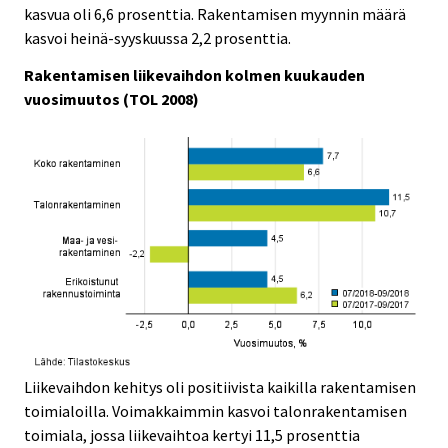
i
i
kasvua oli 6,6 prosenttia. Rakentamisen myynnin määrä
c
c
kasvoi heinä-syyskuussa 2,2 prosenttia.
e
e
.
.
Rakentamisen liikevaihdon kolmen kuukauden
vuosimuutos (TOL 2008)
Liikevaihdon kehitys oli positiivista kaikilla rakentamisen
toimialoilla. Voimakkaimmin kasvoi talonrakentamisen
toimiala, jossa liikevaihtoa kertyi 11,5 prosenttia