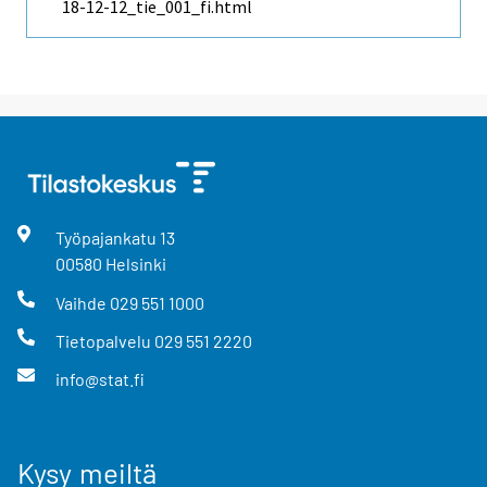
18-12-12_tie_001_fi.html
Työpajankatu
13
00580
Helsinki
Vaihde
029 551 1000
Tietopalvelu
029 551 2220
info@stat.fi
Kysy meiltä