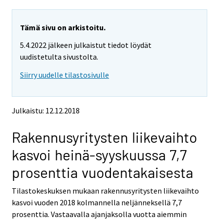
a
a
r
r
e
e
Tämä sivu on arkistoitu.
m
m
5.4.2022 jälkeen julkaistut tiedot löydät
o
o
v
v
uudistetulta sivustolta.
i
i
Siirry uudelle tilastosivulle
n
n
g
g
t
t
o
o
Julkaistu: 12.12.2018
a
a
n
n
Rakennusyritysten liikevaihto
o
o
t
t
kasvoi heinä-syyskuussa 7,7
h
h
e
e
prosenttia vuodentakaisesta
r
r
s
s
Tilastokeskuksen mukaan rakennusyritysten liikevaihto
e
e
kasvoi vuoden 2018 kolmannella neljänneksellä 7,7
r
r
v
v
prosenttia. Vastaavalla ajanjaksolla vuotta aiemmin