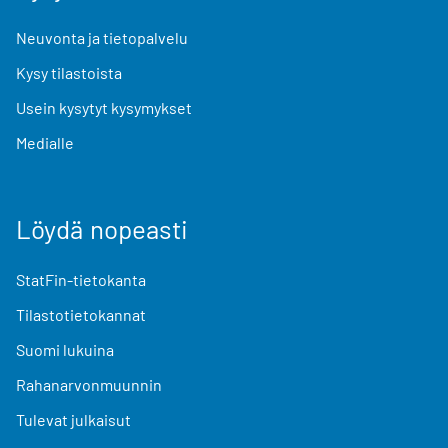
Neuvonta ja tietopalvelu
Kysy tilastoista
Usein kysytyt kysymykset
Medialle
Löydä nopeasti
StatFin-tietokanta
Tilastotietokannat
Suomi lukuina
Rahanarvonmuunnin
Tulevat julkaisut