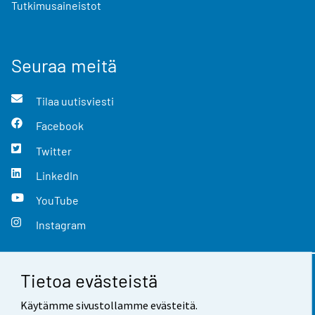
Tutkimusaineistot
Seuraa meitä
Tilaa uutisviesti
Facebook
Twitter
LinkedIn
YouTube
Instagram
Tietoa evästeistä
Yhteystiedot
Käytämme sivustollamme evästeitä.
Palaute