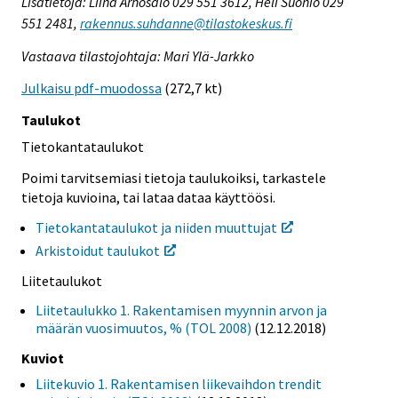
Lisätietoja: Liina Arhosalo 029 551 3612, Heli Suonio 029
551 2481,
rakennus.suhdanne@tilastokeskus.fi
Vastaava tilastojohtaja: Mari Ylä-Jarkko
Julkaisu pdf-muodossa
(272,7 kt)
Taulukot
Tietokantataulukot
Poimi tarvitsemiasi tietoja taulukoiksi, tarkastele
tietoja kuvioina, tai lataa dataa käyttöösi.
Tietokantataulukot ja niiden muuttujat
Arkistoidut taulukot
Liitetaulukot
Liitetaulukko 1. Rakentamisen myynnin arvon ja
määrän vuosimuutos, % (TOL 2008)
(12.12.2018)
Kuviot
Liitekuvio 1. Rakentamisen liikevaihdon trendit