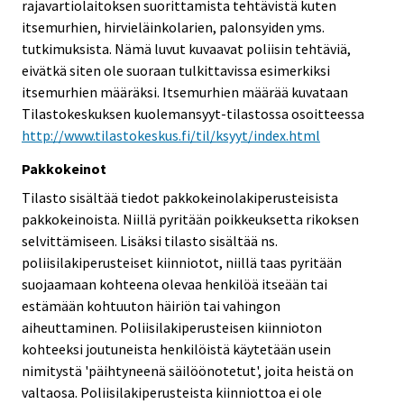
rajavartiolaitoksen suorittamista tehtävistä kuten
itsemurhien, hirvieläinkolarien, palonsyiden yms.
tutkimuksista. Nämä luvut kuvaavat poliisin tehtäviä,
eivätkä siten ole suoraan tulkittavissa esimerkiksi
itsemurhien määräksi. Itsemurhien määrää kuvataan
Tilastokeskuksen kuolemansyyt-tilastossa osoitteessa
http://www.tilastokeskus.fi/til/ksyyt/index.html
Pakkokeinot
Tilasto sisältää tiedot pakkokeinolakiperusteisista
pakkokeinoista. Niillä pyritään poikkeuksetta rikoksen
selvittämiseen. Lisäksi tilasto sisältää ns.
poliisilakiperusteiset kiinniotot, niillä taas pyritään
suojaamaan kohteena olevaa henkilöä itseään tai
estämään kohtuuton häiriön tai vahingon
aiheuttaminen. Poliisilakiperusteisen kiinnioton
kohteeksi joutuneista henkilöistä käytetään usein
nimitystä 'päihtyneenä säilöönotetut', joita heistä on
valtaosa. Poliisilakiperusteista kiinniottoa ei ole