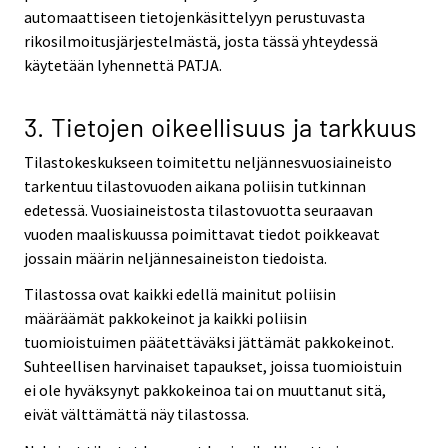
automaattiseen tietojenkäsittelyyn perustuvasta
rikosilmoitusjärjestelmästä, josta tässä yhteydessä
käytetään lyhennettä PATJA.
3. Tietojen oikeellisuus ja tarkkuus
Tilastokeskukseen toimitettu neljännesvuosiaineisto
tarkentuu tilastovuoden aikana poliisin tutkinnan
edetessä. Vuosiaineistosta tilastovuotta seuraavan
vuoden maaliskuussa poimittavat tiedot poikkeavat
jossain määrin neljännesaineiston tiedoista.
Tilastossa ovat kaikki edellä mainitut poliisin
määräämät pakkokeinot ja kaikki poliisin
tuomioistuimen päätettäväksi jättämät pakkokeinot.
Suhteellisen harvinaiset tapaukset, joissa tuomioistuin
ei ole hyväksynyt pakkokeinoa tai on muuttanut sitä,
eivät välttämättä näy tilastossa.