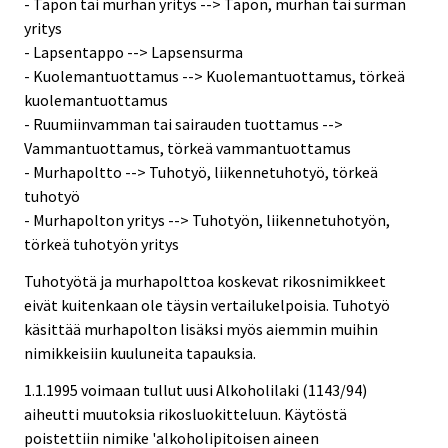
- Tapon tai murhan yritys --> Tapon, murhan tai surman
yritys
- Lapsentappo --> Lapsensurma
- Kuolemantuottamus --> Kuolemantuottamus, törkeä
kuolemantuottamus
- Ruumiinvamman tai sairauden tuottamus -->
Vammantuottamus, törkeä vammantuottamus
- Murhapoltto --> Tuhotyö, liikennetuhotyö, törkeä
tuhotyö
- Murhapolton yritys --> Tuhotyön, liikennetuhotyön,
törkeä tuhotyön yritys
Tuhotyötä ja murhapolttoa koskevat rikosnimikkeet
eivät kuitenkaan ole täysin vertailukelpoisia. Tuhotyö
käsittää murhapolton lisäksi myös aiemmin muihin
nimikkeisiin kuuluneita tapauksia.
1.1.1995 voimaan tullut uusi Alkoholilaki (1143/94)
aiheutti muutoksia rikosluokitteluun. Käytöstä
poistettiin nimike 'alkoholipitoisen aineen