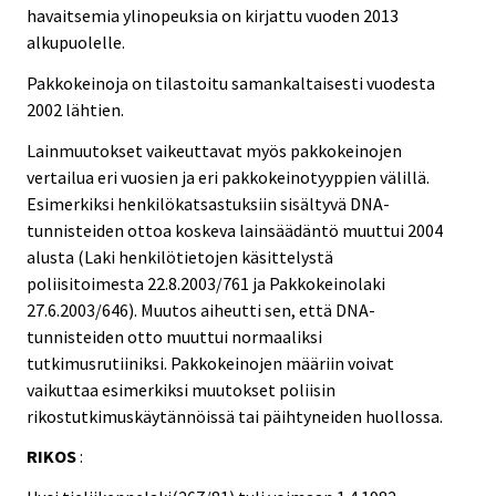
havaitsemia ylinopeuksia on kirjattu vuoden 2013
alkupuolelle.
Pakkokeinoja on tilastoitu samankaltaisesti vuodesta
2002 lähtien.
Lainmuutokset vaikeuttavat myös pakkokeinojen
vertailua eri vuosien ja eri pakkokeinotyyppien välillä.
Esimerkiksi henkilökatsastuksiin sisältyvä DNA-
tunnisteiden ottoa koskeva lainsäädäntö muuttui 2004
alusta (Laki henkilötietojen käsittelystä
poliisitoimesta 22.8.2003/761 ja Pakkokeinolaki
27.6.2003/646). Muutos aiheutti sen, että DNA-
tunnisteiden otto muuttui normaaliksi
tutkimusrutiiniksi. Pakkokeinojen määriin voivat
vaikuttaa esimerkiksi muutokset poliisin
rikostutkimuskäytännöissä tai päihtyneiden huollossa.
RIKOS
: