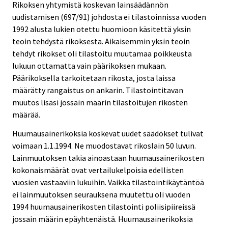
Rikoksen yhtymistä koskevan lainsäädännön
uudistamisen (697/91) johdosta ei tilastoinnissa vuoden
1992 alusta lukien otettu huomioon käsitettä yksin
teoin tehdystä rikoksesta. Aikaisemmin yksin teoin
tehdyt rikokset oli tilastoitu muutamaa poikkeusta
lukuun ottamatta vain päärikoksen mukaan.
Päärikoksella tarkoitetaan rikosta, josta laissa
määrätty rangaistus on ankarin. Tilastointitavan
muutos lisäsi jossain määrin tilastoitujen rikosten
määrää.
Huumausainerikoksia koskevat uudet säädökset tulivat
voimaan 1.1.1994. Ne muodostavat rikoslain 50 luvun.
Lainmuutoksen takia ainoastaan huumausainerikosten
kokonaismäärät ovat vertailukelpoisia edellisten
vuosien vastaaviin lukuihin. Vaikka tilastointikäytäntöä
ei lainmuutoksen seurauksena muutettu oli vuoden
1994 huumausainerikosten tilastointi poliisipiireissä
jossain määrin epäyhtenäistä. Huumausainerikoksia