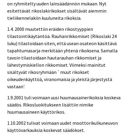
on ryhmitelty uuden lainsäädännön mukaan. Nyt
esitettävät rikoslakirikokset sisältävät aiemmin
tieliikennelakiin kuuluneita rikoksia.
1.4. 2000 muutettiin eräiden rikostyyppien
tilastointikäytäntöä. Rauhanrikkomiset (Rikoslaki 24
luku) tilastoidaan siten, että usean osateon käsittävä
tapahtumasarja merkitään yhtenä rikoksena. Samalla
tavoin tilastoidaan hautarauhan rikkomiset ja
lähestymiskiellon rikkomiset. Viimeksi mainitut
sisältyvät rikosryhmään `muut rikokset
oikeudenkäyttöä, viranomaisia ja yleistä järjestystä
vastaan'.
1.9.2001 tuli voimaan uusi huumausainerikoksia koskeva
säädös. Rikosluokitukseen lisättiin nimike
huumausaineen käyttörikos.
1.10.2002 tulivat voimaan uudet moottorikulkuneuvon
käyttövarkauksia koskevat säädökset.