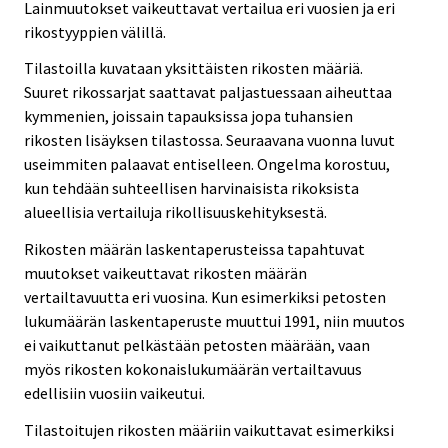
Lainmuutokset vaikeuttavat vertailua eri vuosien ja eri
rikostyyppien välillä.
Tilastoilla kuvataan yksittäisten rikosten määriä.
Suuret rikossarjat saattavat paljastuessaan aiheuttaa
kymmenien, joissain tapauksissa jopa tuhansien
rikosten lisäyksen tilastossa. Seuraavana vuonna luvut
useimmiten palaavat entiselleen. Ongelma korostuu,
kun tehdään suhteellisen harvinaisista rikoksista
alueellisia vertailuja rikollisuuskehityksestä.
Rikosten määrän laskentaperusteissa tapahtuvat
muutokset vaikeuttavat rikosten määrän
vertailtavuutta eri vuosina. Kun esimerkiksi petosten
lukumäärän laskentaperuste muuttui 1991, niin muutos
ei vaikuttanut pelkästään petosten määrään, vaan
myös rikosten kokonaislukumäärän vertailtavuus
edellisiin vuosiin vaikeutui.
Tilastoitujen rikosten määriin vaikuttavat esimerkiksi