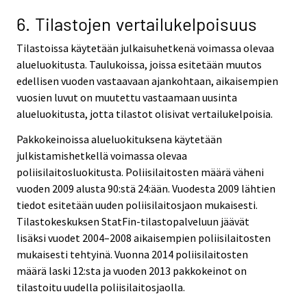
6. Tilastojen vertailukelpoisuus
Tilastoissa käytetään julkaisuhetkenä voimassa olevaa
alueluokitusta. Taulukoissa, joissa esitetään muutos
edellisen vuoden vastaavaan ajankohtaan, aikaisempien
vuosien luvut on muutettu vastaamaan uusinta
alueluokitusta, jotta tilastot olisivat vertailukelpoisia.
Pakkokeinoissa alueluokituksena käytetään
julkistamishetkellä voimassa olevaa
poliisilaitosluokitusta. Poliisilaitosten määrä väheni
vuoden 2009 alusta 90:stä 24:ään. Vuodesta 2009 lähtien
tiedot esitetään uuden poliisilaitosjaon mukaisesti.
Tilastokeskuksen StatFin-tilastopalveluun jäävät
lisäksi vuodet 2004–2008 aikaisempien poliisilaitosten
mukaisesti tehtyinä. Vuonna 2014 poliisilaitosten
määrä laski 12:sta ja vuoden 2013 pakkokeinot on
tilastoitu uudella poliisilaitosjaolla.