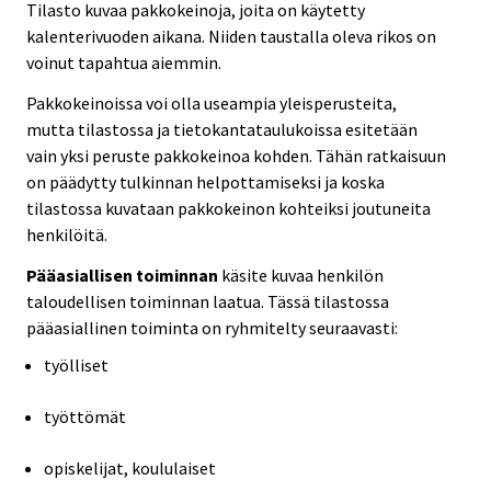
Tilasto kuvaa pakkokeinoja, joita on käytetty
kalenterivuoden aikana. Niiden taustalla oleva rikos on
voinut tapahtua aiemmin.
Pakkokeinoissa voi olla useampia yleisperusteita,
mutta tilastossa ja tietokantataulukoissa esitetään
vain yksi peruste pakkokeinoa kohden. Tähän ratkaisuun
on päädytty tulkinnan helpottamiseksi ja koska
tilastossa kuvataan pakkokeinon kohteiksi joutuneita
henkilöitä.
Pääasiallisen toiminnan
käsite kuvaa henkilön
taloudellisen toiminnan laatua. Tässä tilastossa
pääasiallinen toiminta on ryhmitelty seuraavasti:
työlliset
työttömät
opiskelijat, koululaiset