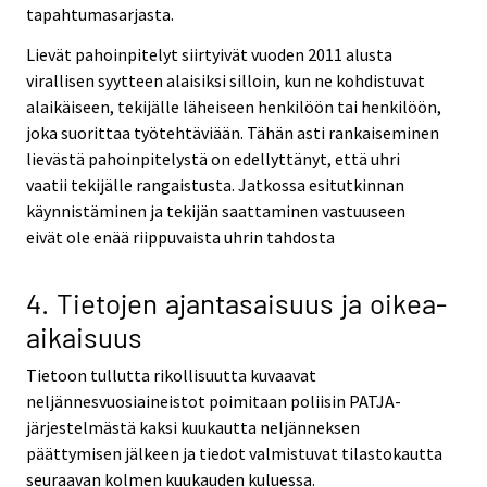
tapahtumasarjasta.
Lievät pahoinpitelyt siirtyivät vuoden 2011 alusta
virallisen syytteen alaisiksi silloin, kun ne kohdistuvat
alaikäiseen, tekijälle läheiseen henkilöön tai henkilöön,
joka suorittaa työtehtäviään. Tähän asti rankaiseminen
lievästä pahoinpitelystä on edellyttänyt, että uhri
vaatii tekijälle rangaistusta. Jatkossa esitutkinnan
käynnistäminen ja tekijän saattaminen vastuuseen
eivät ole enää riippuvaista uhrin tahdosta
4. Tietojen ajantasaisuus ja oikea-
aikaisuus
Tietoon tullutta rikollisuutta kuvaavat
neljännesvuosiaineistot poimitaan poliisin PATJA-
järjestelmästä kaksi kuukautta neljänneksen
päättymisen jälkeen ja tiedot valmistuvat tilastokautta
seuraavan kolmen kuukauden kuluessa.