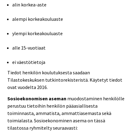
alin korkea-aste
alempi korkeakouluaste
ylempi korkeakouluaste
alle 15-vuotiaat
ei väestötietoja
Tiedot henkilön koulutuksesta saadaan
Tilastokeskuksen tutkintorekisteristä. Käytetyt tiedot
ovat vuodelta 2016.
Sosioekonomisen aseman
muodostaminen henkilölle
perustuu tietoihin henkilön pääasiallisesta
toiminnasta, ammatista, ammattiasemasta sekä
toimialasta. Sosioekonominen asema on tässä
tilastossa ryhmitelty seuraavasti: