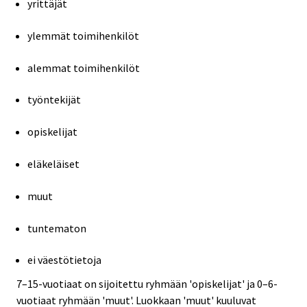
yrittäjät
ylemmät toimihenkilöt
alemmat toimihenkilöt
työntekijät
opiskelijat
eläkeläiset
muut
tuntematon
ei väestötietoja
7–15-vuotiaat on sijoitettu ryhmään 'opiskelijat' ja 0–6-
vuotiaat ryhmään 'muut'. Luokkaan 'muut' kuuluvat