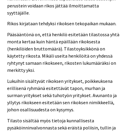
perustein voidaan rikos jättää ilmoittamatta
syyttäjälle.
Rikos kirjataan tehdyksi rikoksen tekopaikan mukaan.
Pääsääntönä on, että henkilö esitetään tilastossa yhtä
monta kertaa kuin häntä epäillään rikoksesta
(henkilöiden bruttomäärä). Tilastoyksikkönä on
käytetty rikosta. Mikäli useita henkilöitä on yhdessä
ryhtynyt samaan rikokseen, rikosten lukumääräksi on
merkitty yksi.
Lukuihin sisältyvät rikoksen yritykset, poikkeuksena
erillisenä ryhmänä esitettävät tapon, murhan ja
surman yritykset sekä tuhotyön yritykset. Avunanto ja
yllytys rikokseen esitetään sen rikoksen nimikkeellä,
johon osallisuudesta on kysymys.
Tilasto sisältää myös tietoja kunnallisesta
pysäköinninvalvonnasta sekä eräistä poliisin, tullin ja