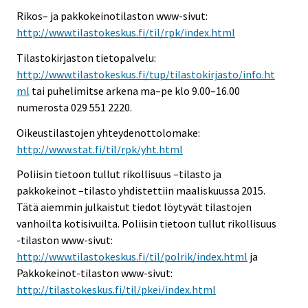
Rikos– ja pakkokeinotilaston www-sivut:
http://www.tilastokeskus.fi/til/rpk/index.html
Tilastokirjaston tietopalvelu:
http://www.tilastokeskus.fi/tup/tilastokirjasto/info.ht
ml
tai puhelimitse arkena ma–pe klo 9.00–16.00
numerosta 029 551 2220.
Oikeustilastojen yhteydenottolomake:
http://www.stat.fi/til/rpk/yht.html
Poliisin tietoon tullut rikollisuus –tilasto ja
pakkokeinot –tilasto yhdistettiin maaliskuussa 2015.
Tätä aiemmin julkaistut tiedot löytyvät tilastojen
vanhoilta kotisivuilta. Poliisin tietoon tullut rikollisuus
-tilaston www-sivut:
http://www.tilastokeskus.fi/til/polrik/index.html
ja
Pakkokeinot-tilaston www-sivut:
http://tilastokeskus.fi/til/pkei/index.html