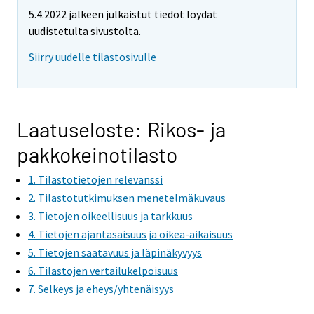
e
5.4.2022 jälkeen julkaistut tiedot löydät
m
uudistetulta sivustolta.
o
v
Siirry uudelle tilastosivulle
i
n
g
t
Laatuseloste: Rikos- ja
o
pakkokeinotilasto
a
n
1. Tilastotietojen relevanssi
o
2. Tilastotutkimuksen menetelmäkuvaus
t
3. Tietojen oikeellisuus ja tarkkuus
h
4. Tietojen ajantasaisuus ja oikea-aikaisuus
e
5. Tietojen saatavuus ja läpinäkyvyys
r
6. Tilastojen vertailukelpoisuus
s
7. Selkeys ja eheys/yhtenäisyys
e
r