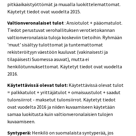
pitkäaikaistyöttömät ja muualla luokittelemattomat.
Käytetyt tiedot ovat vuodelta 2015.
Valtionveronalaiset tulot
: Ansiotulot + pääomatulot.
Tiedot perustuvat verohallituksen verotietokannan
valtionveronalaisia tuloja koskeviin tietoihin. Ryhmään
'muut' sisältyy tulottomat ja tuntemattomat
rekisteröityyn väestöön kuuluvat (vakinaisesti ja
tilapäisesti Suomessa asuvat), mutta ei
henkilötunnuksettomat. Käytetyt tiedot ovat vuodelta
2016.
Käytettävissä olevat tulot:
Käytettävissä olevat tulot
= palkkatulot + yrittäjätulot + omaisuustulot + saadut
tulonsiirrot - maksetut tulonsiirrot. Käytetyt tiedot
ovat vuodelta 2016 ja niiden kuvaamiseen käytetään
samaa luokitusta kuin valtionveronalaisien tulojen
kuvaamiseen.
Syntyperä:
Henkilö on suomalaista syntyperää, jos