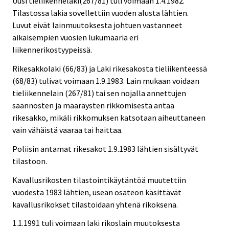
Uusi tieliikennelaki(267/81) tuli voimaan 1.4.1982.
Tilastossa lakia sovellettiin vuoden alusta lähtien.
Luvut eivät lainmuutoksesta johtuen vastanneet
aikaisempien vuosien lukumääriä eri
liikennerikostyypeissä.
Rikesakkolaki (66/83) ja Laki rikesakosta tieliikenteessä
(68/83) tulivat voimaan 1.9.1983. Lain mukaan voidaan
tieliikennelain (267/81) tai sen nojalla annettujen
säännösten ja määräysten rikkomisesta antaa
rikesakko, mikäli rikkomuksen katsotaan aiheuttaneen
vain vähäistä vaaraa tai haittaa.
Poliisin antamat rikesakot 1.9.1983 lähtien sisältyvät
tilastoon.
Kavallusrikosten tilastointikäytäntöä muutettiin
vuodesta 1983 lähtien, usean osateon käsittävät
kavallusrikokset tilastoidaan yhtenä rikoksena.
1.1.1991 tuli voimaan laki rikoslain muutoksesta