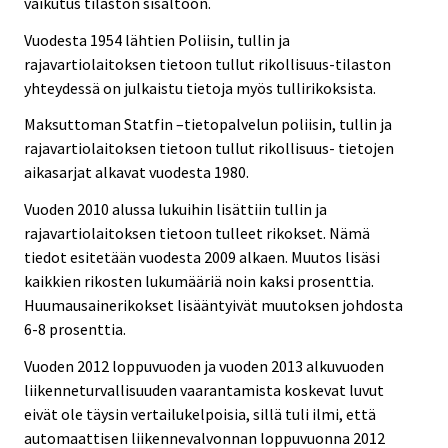
vaikutus tilaston sisältöön.
Vuodesta 1954 lähtien Poliisin, tullin ja
rajavartiolaitoksen tietoon tullut rikollisuus-tilaston
yhteydessä on julkaistu tietoja myös tullirikoksista.
Maksuttoman Statfin –tietopalvelun poliisin, tullin ja
rajavartiolaitoksen tietoon tullut rikollisuus- tietojen
aikasarjat alkavat vuodesta 1980.
Vuoden 2010 alussa lukuihin lisättiin tullin ja
rajavartiolaitoksen tietoon tulleet rikokset. Nämä
tiedot esitetään vuodesta 2009 alkaen. Muutos lisäsi
kaikkien rikosten lukumääriä noin kaksi prosenttia.
Huumausainerikokset lisääntyivät muutoksen johdosta
6-8 prosenttia.
Vuoden 2012 loppuvuoden ja vuoden 2013 alkuvuoden
liikenneturvallisuuden vaarantamista koskevat luvut
eivät ole täysin vertailukelpoisia, sillä tuli ilmi, että
automaattisen liikennevalvonnan loppuvuonna 2012