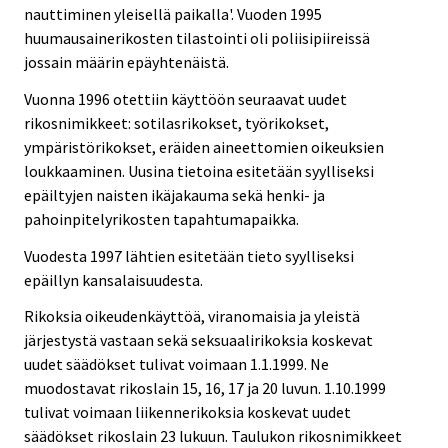
nauttiminen yleisellä paikalla'. Vuoden 1995
huumausainerikosten tilastointi oli poliisipiireissä
jossain määrin epäyhtenäistä.
Vuonna 1996 otettiin käyttöön seuraavat uudet
rikosnimikkeet: sotilasrikokset, työrikokset,
ympäristörikokset, eräiden aineettomien oikeuksien
loukkaaminen. Uusina tietoina esitetään syylliseksi
epäiltyjen naisten ikäjakauma sekä henki- ja
pahoinpitelyrikosten tapahtumapaikka.
Vuodesta 1997 lähtien esitetään tieto syylliseksi
epäillyn kansalaisuudesta.
Rikoksia oikeudenkäyttöä, viranomaisia ja yleistä
järjestystä vastaan sekä seksuaalirikoksia koskevat
uudet säädökset tulivat voimaan 1.1.1999. Ne
muodostavat rikoslain 15, 16, 17 ja 20 luvun. 1.10.1999
tulivat voimaan liikennerikoksia koskevat uudet
säädökset rikoslain 23 lukuun. Taulukon rikosnimikkeet