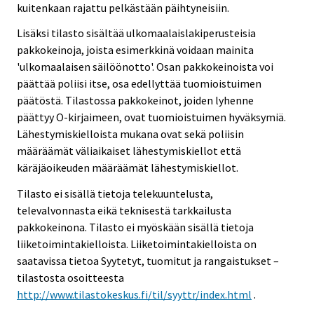
kuitenkaan rajattu pelkästään päihtyneisiin.
Lisäksi tilasto sisältää ulkomaalaislakiperusteisia
pakkokeinoja, joista esimerkkinä voidaan mainita
'ulkomaalaisen säilöönotto'. Osan pakkokeinoista voi
päättää poliisi itse, osa edellyttää tuomioistuimen
päätöstä. Tilastossa pakkokeinot, joiden lyhenne
päättyy O-kirjaimeen, ovat tuomioistuimen hyväksymiä.
Lähestymiskielloista mukana ovat sekä poliisin
määräämät väliaikaiset lähestymiskiellot että
käräjäoikeuden määräämät lähestymiskiellot.
Tilasto ei sisällä tietoja telekuuntelusta,
televalvonnasta eikä teknisestä tarkkailusta
pakkokeinona. Tilasto ei myöskään sisällä tietoja
liiketoimintakielloista. Liiketoimintakielloista on
saatavissa tietoa Syytetyt, tuomitut ja rangaistukset –
tilastosta osoitteesta
http://www.tilastokeskus.fi/til/syyttr/index.html
.