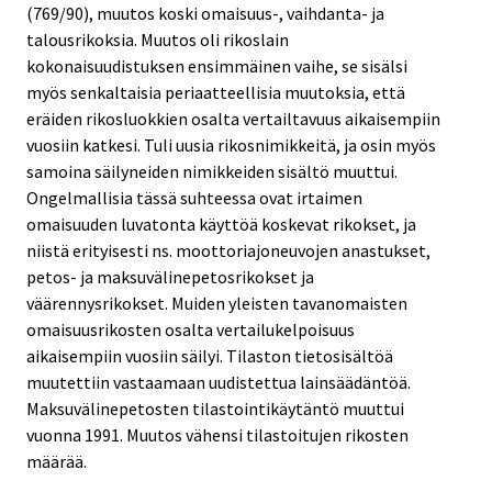
(769/90), muutos koski omaisuus-, vaihdanta- ja
talousrikoksia. Muutos oli rikoslain
kokonaisuudistuksen ensimmäinen vaihe, se sisälsi
myös senkaltaisia periaatteellisia muutoksia, että
eräiden rikosluokkien osalta vertailtavuus aikaisempiin
vuosiin katkesi. Tuli uusia rikosnimikkeitä, ja osin myös
samoina säilyneiden nimikkeiden sisältö muuttui.
Ongelmallisia tässä suhteessa ovat irtaimen
omaisuuden luvatonta käyttöä koskevat rikokset, ja
niistä erityisesti ns. moottoriajoneuvojen anastukset,
petos- ja maksuvälinepetosrikokset ja
väärennysrikokset. Muiden yleisten tavanomaisten
omaisuusrikosten osalta vertailukelpoisuus
aikaisempiin vuosiin säilyi. Tilaston tietosisältöä
muutettiin vastaamaan uudistettua lainsäädäntöä.
Maksuvälinepetosten tilastointikäytäntö muuttui
vuonna 1991. Muutos vähensi tilastoitujen rikosten
määrää.