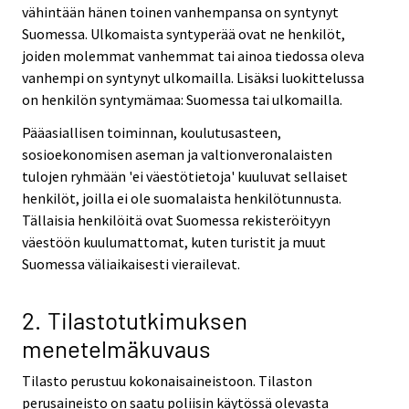
vähintään hänen toinen vanhempansa on syntynyt
Suomessa. Ulkomaista syntyperää ovat ne henkilöt,
joiden molemmat vanhemmat tai ainoa tiedossa oleva
vanhempi on syntynyt ulkomailla. Lisäksi luokittelussa
on henkilön syntymämaa: Suomessa tai ulkomailla.
Pääasiallisen toiminnan, koulutusasteen,
sosioekonomisen aseman ja valtionveronalaisten
tulojen ryhmään 'ei väestötietoja' kuuluvat sellaiset
henkilöt, joilla ei ole suomalaista henkilötunnusta.
Tällaisia henkilöitä ovat Suomessa rekisteröityyn
väestöön kuulumattomat, kuten turistit ja muut
Suomessa väliaikaisesti vierailevat.
2. Tilastotutkimuksen
menetelmäkuvaus
Tilasto perustuu kokonaisaineistoon. Tilaston
perusaineisto on saatu poliisin käytössä olevasta