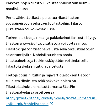
Pakkokeinojen tilasto julkaistaan vuosittain helmi–
maaliskuussa.
Perheväkivaltatilasto perustuu rikostilaston
vuosiaineistoon sekä väestötilastoihin. Tilasto
julkaistaan touko–kesäkuussa.
Tarkempia tietoja rikos- ja pakkokeinotilastosta löytyy
tilaston www-sivuilta. Lisätietoja voi pyytää myös
Tilastokirjaston tietopalvelusta sekä oikeustilastojen
asiantuntijoilta. Mahdollisuudesta saada
tilastoaineistoja tutkimuskäyttöön voi tiedustella
Tilastokeskuksen tutkijapalvelusta.
Tietoja poliisin, tullin ja rajavartiolaitoksen tietoon
tulleista rikoksista sekä pakkokeinoista on
Tilastokeskuksen maksuttomassa StatFin-
tilastopalvelussa osoitteessa
http://pxnet2.stat.fi/PXWeb/pxweb/fi/StatFin/StatFin_
_oik__rpk/?tablelist=true
.