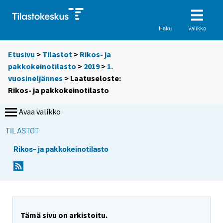
Valikko
Haku
Etusivu
>
Tilastot
>
Rikos- ja
pakkokeinotilasto
>
2019
>
1.
vuosineljännes
> Laatuseloste:
Rikos- ja pakkokeinotilasto
Avaa valikko
TILASTOT
Rikos- ja pakkokeinotilasto
Y
o
u
a
r
Tämä sivu on arkistoitu.