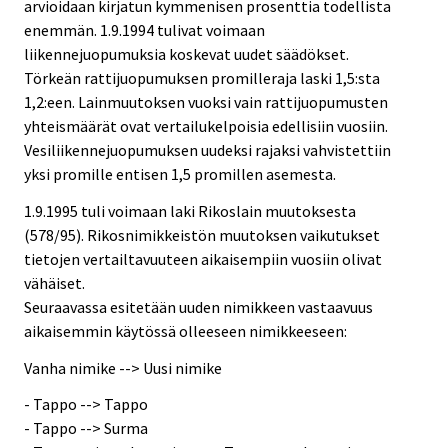
arvioidaan kirjatun kymmenisen prosenttia todellista
enemmän. 1.9.1994 tulivat voimaan
liikennejuopumuksia koskevat uudet säädökset.
Törkeän rattijuopumuksen promilleraja laski 1,5:sta
1,2:een. Lainmuutoksen vuoksi vain rattijuopumusten
yhteismäärät ovat vertailukelpoisia edellisiin vuosiin.
Vesiliikennejuopumuksen uudeksi rajaksi vahvistettiin
yksi promille entisen 1,5 promillen asemesta.
1.9.1995 tuli voimaan laki Rikoslain muutoksesta
(578/95). Rikosnimikkeistön muutoksen vaikutukset
tietojen vertailtavuuteen aikaisempiin vuosiin olivat
vähäiset.
Seuraavassa esitetään uuden nimikkeen vastaavuus
aikaisemmin käytössä olleeseen nimikkeeseen:
Vanha nimike --> Uusi nimike
- Tappo --> Tappo
- Tappo --> Surma