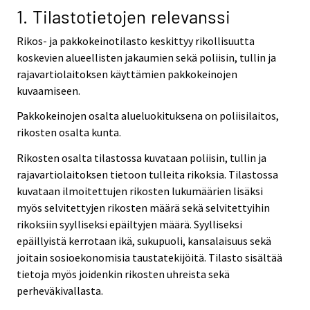
v
1. Tilastotietojen relevanssi
i
Rikos- ja pakkokeinotilasto keskittyy rikollisuutta
c
koskevien alueellisten jakaumien sekä poliisin, tullin ja
e
rajavartiolaitoksen käyttämien pakkokeinojen
.
kuvaamiseen.
Pakkokeinojen osalta alueluokituksena on poliisilaitos,
rikosten osalta kunta.
Rikosten osalta tilastossa kuvataan poliisin, tullin ja
rajavartiolaitoksen tietoon tulleita rikoksia. Tilastossa
kuvataan ilmoitettujen rikosten lukumäärien lisäksi
myös selvitettyjen rikosten määrä sekä selvitettyihin
rikoksiin syylliseksi epäiltyjen määrä. Syylliseksi
epäillyistä kerrotaan ikä, sukupuoli, kansalaisuus sekä
joitain sosioekonomisia taustatekijöitä. Tilasto sisältää
tietoja myös joidenkin rikosten uhreista sekä
perheväkivallasta.