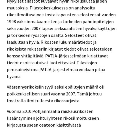
Nykyiset tilastot kuvaavat hyvin rikollisuutta ja sen
muutoksia. Tilastokeskuksessa on analysoitu
rikosilmoitusaineistosta tapausten selosteosat vuoden
1998 väkisinmakaamisten ja törkeiden pahoinpitelyjen
sekä vuoden 2007 lapsen seksuaalisten hyväksikäyttöjen
ja törkeiden ryöstöjen osalta. Selosteet olivat
laadultaan hyviä. Rikosten lukumäärätiedot ja
rikoksista rekisteriin kirjatut tiedot olivat selosteiden
kanssa yhtäpitäviä. PATJA-järjestelmään kirjattavat
tiedot osoittautuivat luotettaviksi. Tilastojen
perusaineistona PATJA-järjestelmää voidaan pitää
hyvänä.
Väärennysrikoksiin syylliseksi epäiltyjen määrä oli
poikkeuksellisen suuri vuonna 2007. Tämä johtuu
Imatralla ilmi tulleesta rikossarjasta.
Vuonna 2010 Pohjanmaalla raiskausrikosten
lisääntyminen johtui yhteen rikosilmoitukseen
kirjatusta usean osateon käsittävästä