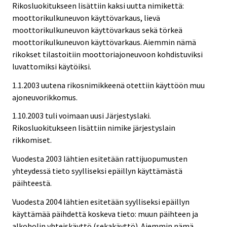
Rikosluokitukseen lisättiin kaksi uutta nimikettä:
moottorikulkuneuvon käyttövarkaus, lievä
moottorikulkuneuvon käyttövarkaus sekä törkeä
moottorikulkuneuvon käyttövarkaus. Aiemmin nämä
rikokset tilastoitiin moottoriajoneuvoon kohdistuviksi
luvattomiksi käytöiksi.
1.1.2003 uutena rikosnimikkeenä otettiin käyttöön muu
ajoneuvorikkomus.
1.10.2003 tuli voimaan uusi Järjestyslaki.
Rikosluokitukseen lisättiin nimike järjestyslain
rikkomiset.
Vuodesta 2003 lähtien esitetään rattijuopumusten
yhteydessä tieto syylliseksi epäillyn käyttämästä
päihteestä.
Vuodesta 2004 lähtien esitetään syylliseksi epäillyn
käyttämää päihdettä koskeva tieto: muun päihteen ja
alkoholin yhteiskäyttö (sekakäyttö). Aiemmin nämä