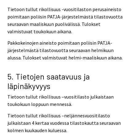
Tietoon tullut rikollisuus -vuositilaston perusaineisto
poimitaan poliisin PATJA-järjestelmästä tilastovuotta
seuraavan maaliskuun puolivälissä. Tulokset
valmistuvat toukokuun aikana.
Pakkokeinojen aineisto poimitaan poliisin PATJA-
järjestelmästä tilastovuotta seuraavan helmikuun
alussa. Tulokset valmistuvat helmi-maaliskuun aikana.
5. Tietojen saatavuus ja
läpinäkyvyys
Tietoon tullut rikollisuus –vuositilasto julkaistaan
toukokuun loppuun mennessä.
Tietoon tullut rikollisuus –neljännesvuositilasto
julkaistaan 4 kertaa vuodessa tilastokautta seuraavan
kolmen kuukauden kuluessa.