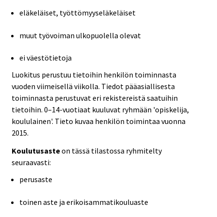
eläkeläiset, työttömyyseläkeläiset
muut työvoiman ulkopuolella olevat
ei väestötietoja
Luokitus perustuu tietoihin henkilön toiminnasta
vuoden viimeisellä viikolla. Tiedot pääasiallisesta
toiminnasta perustuvat eri rekistereistä saatuihin
tietoihin. 0–14-vuotiaat kuuluvat ryhmään 'opiskelija,
koululainen'. Tieto kuvaa henkilön toimintaa vuonna
2015.
Koulutusaste
on tässä tilastossa ryhmitelty
seuraavasti:
perusaste
toinen aste ja erikoisammatikouluaste