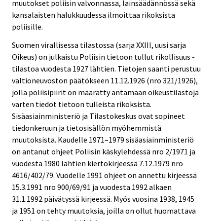
muutokset poliisin valvonnassa, lainsäädännössä sekä
kansalaisten halukkuudessa ilmoittaa rikoksista
poliisille.
Suomen virallisessa tilastossa (sarja XXIII, uusi sarja
Oikeus) on julkaistu Poliisin tietoon tullut rikollisuus -
tilastoa vuodesta 1927 lähtien. Tietojen saanti perustuu
valtioneuvoston päätökseen 11.12.1926 (nro 321/1926),
jolla poliisipiirit on määrätty antamaan oikeustilastoja
varten tiedot tietoon tulleista rikoksista.
Sisäasiainministeriö ja Tilastokeskus ovat sopineet
tiedonkeruun ja tietosisällön myöhemmistä
muutoksista. Kaudelle 1971–1979 sisäasiainministeriö
on antanut ohjeet Poliisin käskylehdessä nro 2/1971 ja
vuodesta 1980 lähtien kiertokirjeessä 7.12.1979 nro
4616/402/79. Vuodelle 1991 ohjeet on annettu kirjeessä
15.3.1991 nro 900/69/91 ja vuodesta 1992 alkaen
31.1.1992 päivätyssä kirjeessä. Myös vuosina 1938, 1945
ja 1951 on tehty muutoksia, joilla on ollut huomattava