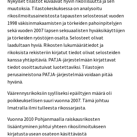
Nykyiset tilastot kuvaavat hyvin rikollisuutta ja sen
muutoksia. Tilastokeskuksessa on analysoitu
rikosilmoitusaineistosta tapausten selosteosat vuoden
1998 väkisinmakaamisten ja törkeiden pahoinpitelyjen
sekä vuoden 2007 lapsen seksuaalisten hyväksikäyttöjen
ja törkeiden ryöstöjen osalta. Selosteet olivat
laadultaan hyviä. Rikosten lukumäärätiedot ja
rikoksista rekisteriin kirjatut tiedot olivat selosteiden
kanssa yhtäpitäviä. PATJA-järjestelmään kirjattavat
tiedot osoittautuivat luotettaviksi. Tilastojen
perusaineistona PATJA-järjestelmää voidaan pitää
hyvänä.
Väärennysrikoksiin syylliseksi epäiltyjen määrä oli
poikkeuksellisen suuri vuonna 2007. Tämä johtuu
Imatralla ilmi tulleesta rikossarjasta.
Vuonna 2010 Pohjanmaalla raiskausrikosten
lisääntyminen johtui yhteen rikosilmoitukseen
kirjatusta usean osateon käsittävästä