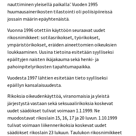
nauttiminen yleisellä paikalla'. Vuoden 1995
huumausainerikosten tilastointi oli poliisipiireissä
jossain määrin epäyhtenäistä.
Vuonna 1996 otettiin käyttöön seuraavat uudet
rikosnimikkeet: sotilasrikokset, työrikokset,
ympäristörikokset, eräiden aineettomien oikeuksien
loukkaaminen. Uusina tietoina esitetään syylliseksi
epäiltyjen naisten ikäjakauma sekä henki- ja
pahoinpitelyrikosten tapahtumapaikka.
Vuodesta 1997 lähtien esitetään tieto syylliseksi
epäillyn kansalaisuudesta.
Rikoksia oikeudenkäyttöä, viranomaisia ja yleistä
järjestystä vastaan sekä seksuaalirikoksia koskevat
uudet säädökset tulivat voimaan 1.1.1999. Ne
muodostavat rikoslain 15, 16, 17 ja 20 luvun. 1.10.1999
tulivat voimaan liikennerikoksia koskevat uudet
säädökset rikoslain 23 lukuun. Taulukon rikosnimikkeet