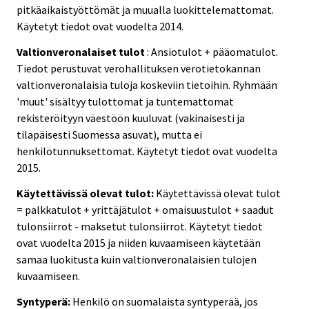
pitkäaikaistyöttömät ja muualla luokittelemattomat.
Käytetyt tiedot ovat vuodelta 2014.
Valtionveronalaiset tulot
: Ansiotulot + pääomatulot.
Tiedot perustuvat verohallituksen verotietokannan
valtionveronalaisia tuloja koskeviin tietoihin. Ryhmään
'muut' sisältyy tulottomat ja tuntemattomat
rekisteröityyn väestöön kuuluvat (vakinaisesti ja
tilapäisesti Suomessa asuvat), mutta ei
henkilötunnuksettomat. Käytetyt tiedot ovat vuodelta
2015.
Käytettävissä olevat tulot:
Käytettävissä olevat tulot
= palkkatulot + yrittäjätulot + omaisuustulot + saadut
tulonsiirrot - maksetut tulonsiirrot. Käytetyt tiedot
ovat vuodelta 2015 ja niiden kuvaamiseen käytetään
samaa luokitusta kuin valtionveronalaisien tulojen
kuvaamiseen.
Syntyperä:
Henkilö on suomalaista syntyperää, jos