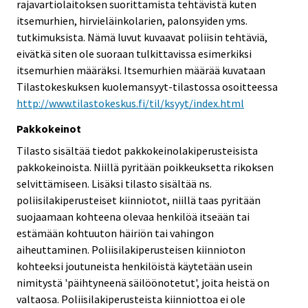
rajavartiolaitoksen suorittamista tehtävistä kuten
itsemurhien, hirvieläinkolarien, palonsyiden yms.
tutkimuksista. Nämä luvut kuvaavat poliisin tehtäviä,
eivätkä siten ole suoraan tulkittavissa esimerkiksi
itsemurhien määräksi. Itsemurhien määrää kuvataan
Tilastokeskuksen kuolemansyyt-tilastossa osoitteessa
http://www.tilastokeskus.fi/til/ksyyt/index.html
Pakkokeinot
Tilasto sisältää tiedot pakkokeinolakiperusteisista
pakkokeinoista. Niillä pyritään poikkeuksetta rikoksen
selvittämiseen. Lisäksi tilasto sisältää ns.
poliisilakiperusteiset kiinniotot, niillä taas pyritään
suojaamaan kohteena olevaa henkilöä itseään tai
estämään kohtuuton häiriön tai vahingon
aiheuttaminen. Poliisilakiperusteisen kiinnioton
kohteeksi joutuneista henkilöistä käytetään usein
nimitystä 'päihtyneenä säilöönotetut', joita heistä on
valtaosa. Poliisilakiperusteista kiinniottoa ei ole