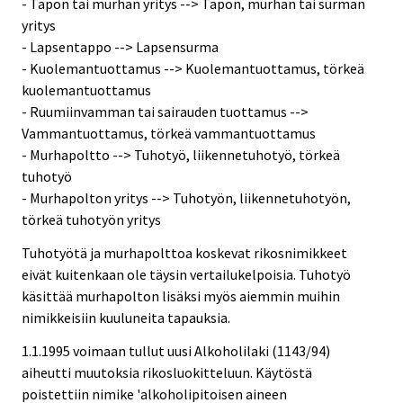
- Tapon tai murhan yritys --> Tapon, murhan tai surman
yritys
- Lapsentappo --> Lapsensurma
- Kuolemantuottamus --> Kuolemantuottamus, törkeä
kuolemantuottamus
- Ruumiinvamman tai sairauden tuottamus -->
Vammantuottamus, törkeä vammantuottamus
- Murhapoltto --> Tuhotyö, liikennetuhotyö, törkeä
tuhotyö
- Murhapolton yritys --> Tuhotyön, liikennetuhotyön,
törkeä tuhotyön yritys
Tuhotyötä ja murhapolttoa koskevat rikosnimikkeet
eivät kuitenkaan ole täysin vertailukelpoisia. Tuhotyö
käsittää murhapolton lisäksi myös aiemmin muihin
nimikkeisiin kuuluneita tapauksia.
1.1.1995 voimaan tullut uusi Alkoholilaki (1143/94)
aiheutti muutoksia rikosluokitteluun. Käytöstä
poistettiin nimike 'alkoholipitoisen aineen