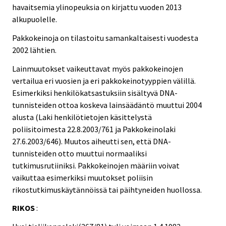
havaitsemia ylinopeuksia on kirjattu vuoden 2013
alkupuolelle.
Pakkokeinoja on tilastoitu samankaltaisesti vuodesta
2002 lähtien.
Lainmuutokset vaikeuttavat myös pakkokeinojen
vertailua eri vuosien ja eri pakkokeinotyyppien välillä.
Esimerkiksi henkilökatsastuksiin sisältyvä DNA-
tunnisteiden ottoa koskeva lainsäädäntö muuttui 2004
alusta (Laki henkilötietojen käsittelystä
poliisitoimesta 22.8.2003/761 ja Pakkokeinolaki
27.6.2003/646). Muutos aiheutti sen, että DNA-
tunnisteiden otto muuttui normaaliksi
tutkimusrutiiniksi. Pakkokeinojen määriin voivat
vaikuttaa esimerkiksi muutokset poliisin
rikostutkimuskäytännöissä tai päihtyneiden huollossa.
RIKOS
: