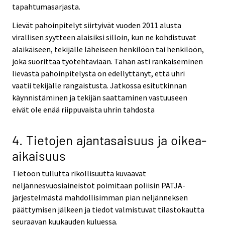
tapahtumasarjasta.
Lievät pahoinpitelyt siirtyivät vuoden 2011 alusta
virallisen syytteen alaisiksi silloin, kun ne kohdistuvat
alaikäiseen, tekijälle läheiseen henkilöön tai henkilöön,
joka suorittaa työtehtäviään. Tähän asti rankaiseminen
lievästä pahoinpitelystä on edellyttänyt, että uhri
vaatii tekijälle rangaistusta. Jatkossa esitutkinnan
käynnistäminen ja tekijän saattaminen vastuuseen
eivät ole enää riippuvaista uhrin tahdosta
4. Tietojen ajantasaisuus ja oikea-
aikaisuus
Tietoon tullutta rikollisuutta kuvaavat
neljännesvuosiaineistot poimitaan poliisin PATJA-
järjestelmästä mahdollisimman pian neljänneksen
päättymisen jälkeen ja tiedot valmistuvat tilastokautta
seuraavan kuukauden kuluessa.