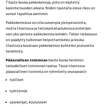
Tilasto kuvaa pakkokeinoja, joita on käytetty
kalenterivuoden aikana. Niiden taustalla oleva rikos on
voinut tapahtua aiemmin.
Pakkokeinoissa voi olla useampia yleisperusteita,
mutta tilastossa ja tietokantataulukoissa esitetään
vain yksi peruste pakkokeinoa kohden. Tähän ratkaisuun
on päädytty tulkinnan helpottamiseksi ja koska
tilastossa kuvataan pakkokeinon kohteiksi joutuneita
henkilöitä.
Pääasiallisen toiminnan
käsite kuvaa henkilön
taloudellisen toiminnan laatua. Tässä tilastossa
pääasiallinen toiminta on ryhmitelty seuraavasti:
työlliset
työttömät
opiskelijat, koululaiset