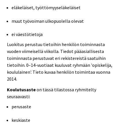
eläkeläiset, työttömyyseläkeläiset
muut työvoiman ulkopuolella olevat
ei väestötietoja
Luokitus perustuu tietoihin henkilön toiminnasta
vuoden viimeisellä viikolla. Tiedot pääasiallisesta
toiminnasta perustuvat eri rekistereistä saatuihin
tietoihin. 0–14-vuotiaat kuuluvat ryhmään 'opiskelija,
koululainen'. Tieto kuvaa henkilön toimintaa vuonna
2014.
Koulutusaste
on tässä tilastossa ryhmitelty
seuraavasti:
perusaste
keskiaste