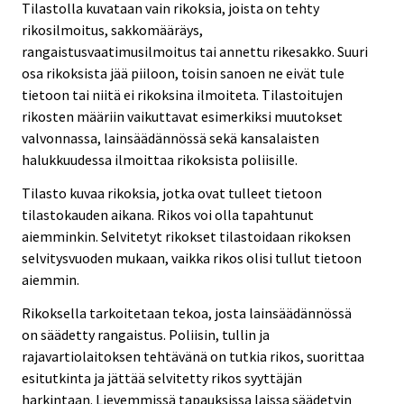
Tilastolla kuvataan vain rikoksia, joista on tehty
rikosilmoitus, sakkomääräys,
rangaistusvaatimusilmoitus tai annettu rikesakko. Suuri
osa rikoksista jää piiloon, toisin sanoen ne eivät tule
tietoon tai niitä ei rikoksina ilmoiteta. Tilastoitujen
rikosten määriin vaikuttavat esimerkiksi muutokset
valvonnassa, lainsäädännössä sekä kansalaisten
halukkuudessa ilmoittaa rikoksista poliisille.
Tilasto kuvaa rikoksia, jotka ovat tulleet tietoon
tilastokauden aikana. Rikos voi olla tapahtunut
aiemminkin. Selvitetyt rikokset tilastoidaan rikoksen
selvitysvuoden mukaan, vaikka rikos olisi tullut tietoon
aiemmin.
Rikoksella tarkoitetaan tekoa, josta lainsäädännössä
on säädetty rangaistus. Poliisin, tullin ja
rajavartiolaitoksen tehtävänä on tutkia rikos, suorittaa
esitutkinta ja jättää selvitetty rikos syyttäjän
harkintaan. Lievemmissä tapauksissa laissa säädetyin