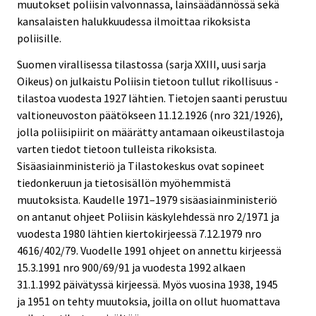
muutokset poliisin valvonnassa, lainsäädännössä sekä
kansalaisten halukkuudessa ilmoittaa rikoksista
poliisille.
Suomen virallisessa tilastossa (sarja XXIII, uusi sarja
Oikeus) on julkaistu Poliisin tietoon tullut rikollisuus -
tilastoa vuodesta 1927 lähtien. Tietojen saanti perustuu
valtioneuvoston päätökseen 11.12.1926 (nro 321/1926),
jolla poliisipiirit on määrätty antamaan oikeustilastoja
varten tiedot tietoon tulleista rikoksista.
Sisäasiainministeriö ja Tilastokeskus ovat sopineet
tiedonkeruun ja tietosisällön myöhemmistä
muutoksista. Kaudelle 1971–1979 sisäasiainministeriö
on antanut ohjeet Poliisin käskylehdessä nro 2/1971 ja
vuodesta 1980 lähtien kiertokirjeessä 7.12.1979 nro
4616/402/79. Vuodelle 1991 ohjeet on annettu kirjeessä
15.3.1991 nro 900/69/91 ja vuodesta 1992 alkaen
31.1.1992 päivätyssä kirjeessä. Myös vuosina 1938, 1945
ja 1951 on tehty muutoksia, joilla on ollut huomattava