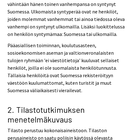
vähintään hänen toinen vanhempansa on syntynyt
Suomessa. Ulkomaista syntyperää ovat ne henkilöt,
joiden molemmat vanhemmat tai ainoa tiedossa oleva
vanhempi on syntynyt ulkomailla. Lisäksi luokittelussa
on henkilön syntymämaa: Suomessa tai ulkomailla.
Pääasiallisen toiminnan, koulutusasteen,
sosioekonomisen aseman ja valtionveronalaisten
tulojen ryhmään 'ei väestötietoja' kuuluvat sellaiset
henkilöt, joilla ei ole suomalaista henkilötunnusta.
Tällaisia henkilöitä ovat Suomessa rekisteröityyn
väestöön kuulumattomat, kuten turistit ja muut
Suomessa väliaikaisesti vierailevat.
2. Tilastotutkimuksen
menetelmäkuvaus
Tilasto perustuu kokonaisaineistoon. Tilaston
perusaineisto on saatu poliisin käytössä olevasta