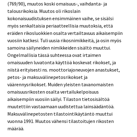
(769/90), muutos koski omaisuus-, vaihdanta- ja
talousrikoksia. Muutos oli rikoslain
kokonaisuudistuksen ensimmäinen vaihe, se sisälsi
myös senkaltaisia periaatteellisia muutoksia, että
eräiden rikosluokkien osalta vertailtavuus aikaisempiin
vuosiin katkesi. Tuli uusia rikosnimikkeitä, ja osin myös
samoina säilyneiden nimikkeiden sisältö muuttui.
Ongelmallisia tässä suhteessa ovat irtaimen
omaisuuden luvatonta käyttöä koskevat rikokset, ja
niistä erityisesti ns. moottoriajoneuvojen anastukset,
petos- ja maksuvälinepetosrikokset ja
väärennysrikokset. Muiden yleisten tavanomaisten
omaisuusrikosten osalta vertailukelpoisuus
aikaisempiin vuosiin säilyi. Tilaston tietosisältöä
muutettiin vastaamaan uudistettua lainsäädäntöä.
Maksuvälinepetosten tilastointikäytäntö muuttui
vuonna 1991. Muutos vähensi tilastoitujen rikosten
määrää.