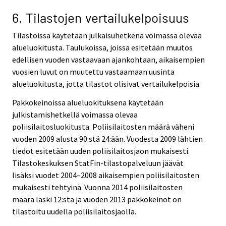
6. Tilastojen vertailukelpoisuus
Tilastoissa käytetään julkaisuhetkenä voimassa olevaa
alueluokitusta. Taulukoissa, joissa esitetään muutos
edellisen vuoden vastaavaan ajankohtaan, aikaisempien
vuosien luvut on muutettu vastaamaan uusinta
alueluokitusta, jotta tilastot olisivat vertailukelpoisia.
Pakkokeinoissa alueluokituksena käytetään
julkistamishetkellä voimassa olevaa
poliisilaitosluokitusta. Poliisilaitosten määrä väheni
vuoden 2009 alusta 90:stä 24:ään. Vuodesta 2009 lähtien
tiedot esitetään uuden poliisilaitosjaon mukaisesti.
Tilastokeskuksen StatFin-tilastopalveluun jäävät
lisäksi vuodet 2004–2008 aikaisempien poliisilaitosten
mukaisesti tehtyinä. Vuonna 2014 poliisilaitosten
määrä laski 12:sta ja vuoden 2013 pakkokeinot on
tilastoitu uudella poliisilaitosjaolla.