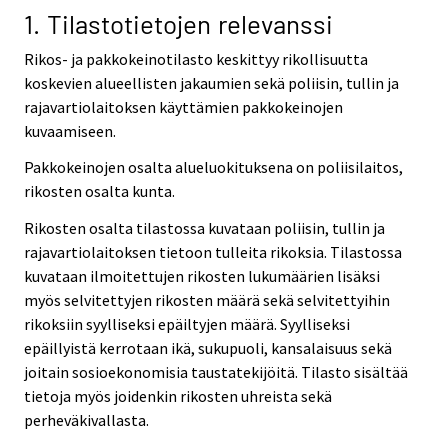
v
1. Tilastotietojen relevanssi
i
Rikos- ja pakkokeinotilasto keskittyy rikollisuutta
c
koskevien alueellisten jakaumien sekä poliisin, tullin ja
e
rajavartiolaitoksen käyttämien pakkokeinojen
.
kuvaamiseen.
Pakkokeinojen osalta alueluokituksena on poliisilaitos,
rikosten osalta kunta.
Rikosten osalta tilastossa kuvataan poliisin, tullin ja
rajavartiolaitoksen tietoon tulleita rikoksia. Tilastossa
kuvataan ilmoitettujen rikosten lukumäärien lisäksi
myös selvitettyjen rikosten määrä sekä selvitettyihin
rikoksiin syylliseksi epäiltyjen määrä. Syylliseksi
epäillyistä kerrotaan ikä, sukupuoli, kansalaisuus sekä
joitain sosioekonomisia taustatekijöitä. Tilasto sisältää
tietoja myös joidenkin rikosten uhreista sekä
perheväkivallasta.