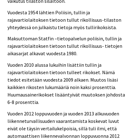
vaikutus tilaston sisältöön.
Vuodesta 1954 lähtien Poliisin, tullin ja
rajavartiolaitoksen tietoon tullut rikollisuus-tilaston
yhteydessä on julkaistu tietoja myös tullirikoksista.
Maksuttoman Statfin –tietopalvelun poliisin, tullin ja
rajavartiolaitoksen tietoon tullut rikollisuus- tietojen
aikasarjat alkavat vuodesta 1980.
Vuoden 2010 alussa lukuihin lisättiin tullin ja
rajavartiolaitoksen tietoon tulleet rikokset. Nämä
tiedot esitetään vuodesta 2009 alkaen. Muutos lisäsi
kaikkien rikosten lukumääriä noin kaksi prosenttia.
Huumausainerikokset lisääntyivät muutoksen johdosta
6-8 prosenttia.
Vuoden 2012 loppuvuoden ja vuoden 2013 alkuvuoden
liikenneturvallisuuden vaarantamista koskevat luvut
eivät ole täysin vertailukelpoisia, sillä tuli ilmi, että
automaattisen liikennevalvonnan loppuvuonna 2012