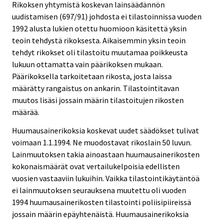
Rikoksen yhtymistä koskevan lainsäädännön
uudistamisen (697/91) johdosta ei tilastoinnissa vuoden
1992 alusta lukien otettu huomioon käsitettä yksin
teoin tehdystä rikoksesta. Aikaisemmin yksin teoin
tehdyt rikokset oli tilastoitu muutamaa poikkeusta
lukuun ottamatta vain päärikoksen mukaan.
Päärikoksella tarkoitetaan rikosta, josta laissa
määrätty rangaistus on ankarin. Tilastointitavan
muutos lisäsi jossain määrin tilastoitujen rikosten
määrää.
Huumausainerikoksia koskevat uudet säädökset tulivat
voimaan 1.1.1994. Ne muodostavat rikoslain 50 luvun.
Lainmuutoksen takia ainoastaan huumausainerikosten
kokonaismäärät ovat vertailukelpoisia edellisten
vuosien vastaaviin lukuihin. Vaikka tilastointikäytäntöä
ei lainmuutoksen seurauksena muutettu oli vuoden
1994 huumausainerikosten tilastointi poliisipiireissä
jossain määrin epäyhtenäistä. Huumausainerikoksia