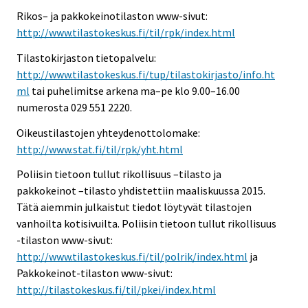
Rikos– ja pakkokeinotilaston www-sivut:
http://www.tilastokeskus.fi/til/rpk/index.html
Tilastokirjaston tietopalvelu:
http://www.tilastokeskus.fi/tup/tilastokirjasto/info.ht
ml
tai puhelimitse arkena ma–pe klo 9.00–16.00
numerosta 029 551 2220.
Oikeustilastojen yhteydenottolomake:
http://www.stat.fi/til/rpk/yht.html
Poliisin tietoon tullut rikollisuus –tilasto ja
pakkokeinot –tilasto yhdistettiin maaliskuussa 2015.
Tätä aiemmin julkaistut tiedot löytyvät tilastojen
vanhoilta kotisivuilta. Poliisin tietoon tullut rikollisuus
-tilaston www-sivut:
http://www.tilastokeskus.fi/til/polrik/index.html
ja
Pakkokeinot-tilaston www-sivut:
http://tilastokeskus.fi/til/pkei/index.html