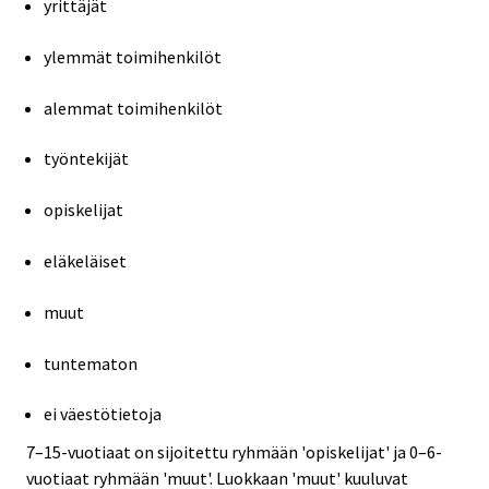
yrittäjät
ylemmät toimihenkilöt
alemmat toimihenkilöt
työntekijät
opiskelijat
eläkeläiset
muut
tuntematon
ei väestötietoja
7–15-vuotiaat on sijoitettu ryhmään 'opiskelijat' ja 0–6-
vuotiaat ryhmään 'muut'. Luokkaan 'muut' kuuluvat