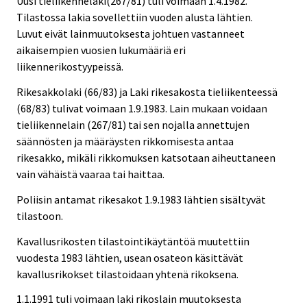
Uusi tieliikennelaki(267/81) tuli voimaan 1.4.1982.
Tilastossa lakia sovellettiin vuoden alusta lähtien.
Luvut eivät lainmuutoksesta johtuen vastanneet
aikaisempien vuosien lukumääriä eri
liikennerikostyypeissä.
Rikesakkolaki (66/83) ja Laki rikesakosta tieliikenteessä
(68/83) tulivat voimaan 1.9.1983. Lain mukaan voidaan
tieliikennelain (267/81) tai sen nojalla annettujen
säännösten ja määräysten rikkomisesta antaa
rikesakko, mikäli rikkomuksen katsotaan aiheuttaneen
vain vähäistä vaaraa tai haittaa.
Poliisin antamat rikesakot 1.9.1983 lähtien sisältyvät
tilastoon.
Kavallusrikosten tilastointikäytäntöä muutettiin
vuodesta 1983 lähtien, usean osateon käsittävät
kavallusrikokset tilastoidaan yhtenä rikoksena.
1.1.1991 tuli voimaan laki rikoslain muutoksesta