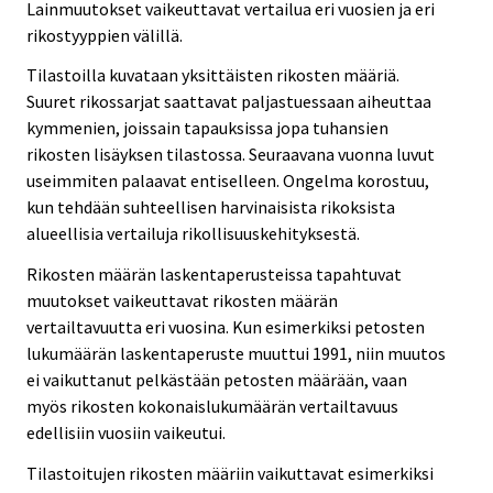
Lainmuutokset vaikeuttavat vertailua eri vuosien ja eri
rikostyyppien välillä.
Tilastoilla kuvataan yksittäisten rikosten määriä.
Suuret rikossarjat saattavat paljastuessaan aiheuttaa
kymmenien, joissain tapauksissa jopa tuhansien
rikosten lisäyksen tilastossa. Seuraavana vuonna luvut
useimmiten palaavat entiselleen. Ongelma korostuu,
kun tehdään suhteellisen harvinaisista rikoksista
alueellisia vertailuja rikollisuuskehityksestä.
Rikosten määrän laskentaperusteissa tapahtuvat
muutokset vaikeuttavat rikosten määrän
vertailtavuutta eri vuosina. Kun esimerkiksi petosten
lukumäärän laskentaperuste muuttui 1991, niin muutos
ei vaikuttanut pelkästään petosten määrään, vaan
myös rikosten kokonaislukumäärän vertailtavuus
edellisiin vuosiin vaikeutui.
Tilastoitujen rikosten määriin vaikuttavat esimerkiksi