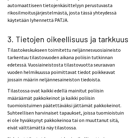
automaattiseen tietojenkäsittelyyn perustuvasta
rikosilmoitusjärjestelmästä, josta tässä yhteydessä
käytetään lyhennettä PATJA.
3. Tietojen oikeellisuus ja tarkkuus
Tilastokeskukseen toimitettu neljännesvuosiaineisto
tarkentuu tilastovuoden aikana poliisin tutkinnan
edetessä. Vuosiaineistosta tilastovuotta seuraavan
vuoden helmikuussa poimittavat tiedot poikkeavat
jossain määrin neljännesaineiston tiedoista.
Tilastossa ovat kaikki edellä mainitut poliisin
määräämät pakkokeinot ja kaikki poliisin
tuomioistuimen päätettäväksi jättämät pakkokeinot.
Suhteellisen harvinaiset tapaukset, joissa tuomioistuin
ei ole hyväksynyt pakkokeinoa tai on muuttanut sitä,
eivät välttämättä näy tilastossa.