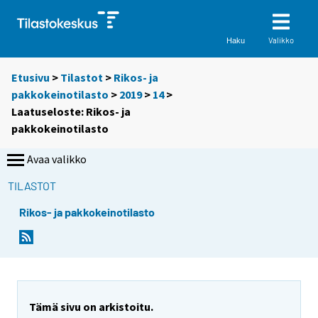
Valikko
Haku
Etusivu
>
Tilastot
>
Rikos- ja
pakkokeinotilasto
>
2019
>
14
>
Laatuseloste: Rikos- ja
pakkokeinotilasto
Avaa valikko
TILASTOT
Rikos- ja pakkokeinotilasto
Y
o
u
a
r
Tämä sivu on arkistoitu.