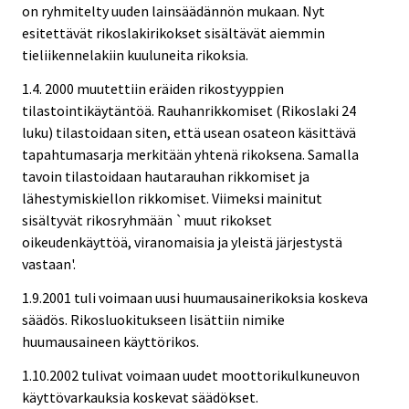
on ryhmitelty uuden lainsäädännön mukaan. Nyt
esitettävät rikoslakirikokset sisältävät aiemmin
tieliikennelakiin kuuluneita rikoksia.
1.4. 2000 muutettiin eräiden rikostyyppien
tilastointikäytäntöä. Rauhanrikkomiset (Rikoslaki 24
luku) tilastoidaan siten, että usean osateon käsittävä
tapahtumasarja merkitään yhtenä rikoksena. Samalla
tavoin tilastoidaan hautarauhan rikkomiset ja
lähestymiskiellon rikkomiset. Viimeksi mainitut
sisältyvät rikosryhmään `muut rikokset
oikeudenkäyttöä, viranomaisia ja yleistä järjestystä
vastaan'.
1.9.2001 tuli voimaan uusi huumausainerikoksia koskeva
säädös. Rikosluokitukseen lisättiin nimike
huumausaineen käyttörikos.
1.10.2002 tulivat voimaan uudet moottorikulkuneuvon
käyttövarkauksia koskevat säädökset.