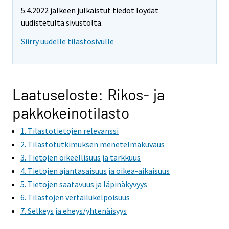
e
5.4.2022 jälkeen julkaistut tiedot löydät
m
uudistetulta sivustolta.
o
v
Siirry uudelle tilastosivulle
i
n
g
t
Laatuseloste: Rikos- ja
o
pakkokeinotilasto
a
n
1. Tilastotietojen relevanssi
o
2. Tilastotutkimuksen menetelmäkuvaus
t
3. Tietojen oikeellisuus ja tarkkuus
h
4. Tietojen ajantasaisuus ja oikea-aikaisuus
e
5. Tietojen saatavuus ja läpinäkyvyys
r
6. Tilastojen vertailukelpoisuus
s
7. Selkeys ja eheys/yhtenäisyys
e
r