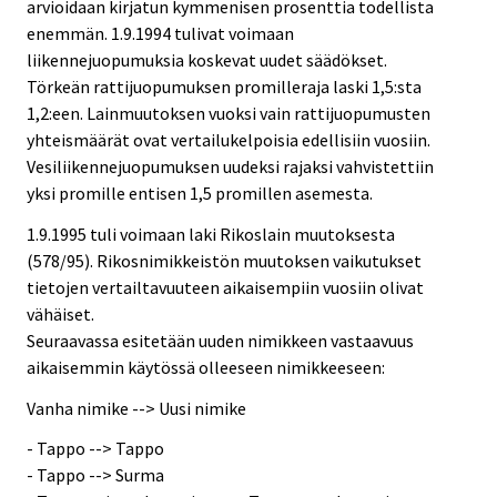
arvioidaan kirjatun kymmenisen prosenttia todellista
enemmän. 1.9.1994 tulivat voimaan
liikennejuopumuksia koskevat uudet säädökset.
Törkeän rattijuopumuksen promilleraja laski 1,5:sta
1,2:een. Lainmuutoksen vuoksi vain rattijuopumusten
yhteismäärät ovat vertailukelpoisia edellisiin vuosiin.
Vesiliikennejuopumuksen uudeksi rajaksi vahvistettiin
yksi promille entisen 1,5 promillen asemesta.
1.9.1995 tuli voimaan laki Rikoslain muutoksesta
(578/95). Rikosnimikkeistön muutoksen vaikutukset
tietojen vertailtavuuteen aikaisempiin vuosiin olivat
vähäiset.
Seuraavassa esitetään uuden nimikkeen vastaavuus
aikaisemmin käytössä olleeseen nimikkeeseen:
Vanha nimike --> Uusi nimike
- Tappo --> Tappo
- Tappo --> Surma