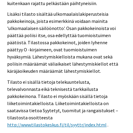
kuitenkaan rajattu pelkästään päihtyneisiin.
Lisäksi tilasto sisältää ulkomaalaislakiperusteisia
pakkokeinoja, joista esimerkkinä voidaan mainita
'ulkomaalaisen säilöönotto'. Osan pakkokeinoista voi
päättää poliisi itse, osa edellyttää tuomioistuimen
päätöstä. Tilastossa pakkokeinot, joiden lyhenne
päättyy O -kirjaimeen, ovat tuomioistuimen
hyväksymiä. Lähestymiskielloista mukana ovat sekä
poliisin määräämät väliaikaiset lähestymiskiellot että
käräjäoikeuden määräämät lähestymiskiellot.
Tilasto ei sisällä tietoja telekuuntelusta,
televalvonnasta eikä teknisestä tarkkailusta
pakkokeinona. Tilasto ei myöskään sisällä tietoja
liiketoimintakielloista. Liiketoimintakielloista on
saatavissa tietoa Syytetyt, tuomitut ja rangaistukset –
tilastosta osoitteesta
http://www.tilastokeskus.fi/til/syyttr/index.html
.