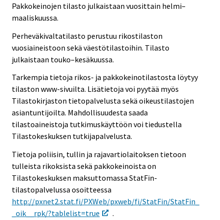
Pakkokeinojen tilasto julkaistaan vuosittain helmi–
maaliskuussa.
Perheväkivaltatilasto perustuu rikostilaston
vuosiaineistoon sekä väestötilastoihin. Tilasto
julkaistaan touko–kesäkuussa.
Tarkempia tietoja rikos- ja pakkokeinotilastosta löytyy
tilaston www-sivuilta. Lisätietoja voi pyytää myös
Tilastokirjaston tietopalvelusta sekä oikeustilastojen
asiantuntijoilta. Mahdollisuudesta saada
tilastoaineistoja tutkimuskäyttöön voi tiedustella
Tilastokeskuksen tutkijapalvelusta.
Tietoja poliisin, tullin ja rajavartiolaitoksen tietoon
tulleista rikoksista sekä pakkokeinoista on
Tilastokeskuksen maksuttomassa StatFin-
tilastopalvelussa osoitteessa
http://pxnet2.stat.fi/PXWeb/pxweb/fi/StatFin/StatFin_
_oik__rpk/?tablelist=true
.