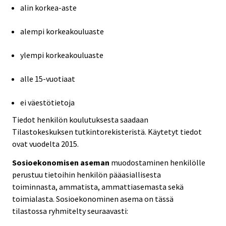
alin korkea-aste
alempi korkeakouluaste
ylempi korkeakouluaste
alle 15-vuotiaat
ei väestötietoja
Tiedot henkilön koulutuksesta saadaan
Tilastokeskuksen tutkintorekisteristä. Käytetyt tiedot
ovat vuodelta 2015.
Sosioekonomisen aseman
muodostaminen henkilölle
perustuu tietoihin henkilön pääasiallisesta
toiminnasta, ammatista, ammattiasemasta sekä
toimialasta. Sosioekonominen asema on tässä
tilastossa ryhmitelty seuraavasti: