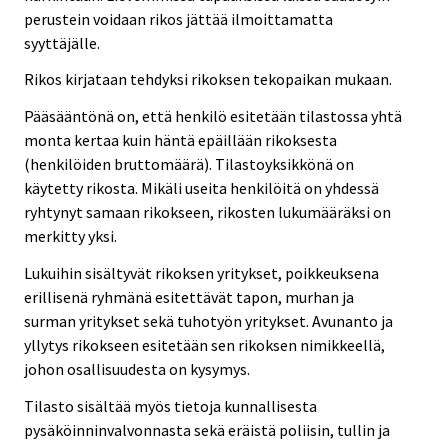
perustein voidaan rikos jättää ilmoittamatta
syyttäjälle.
Rikos kirjataan tehdyksi rikoksen tekopaikan mukaan.
Pääsääntönä on, että henkilö esitetään tilastossa yhtä
monta kertaa kuin häntä epäillään rikoksesta
(henkilöiden bruttomäärä). Tilastoyksikkönä on
käytetty rikosta. Mikäli useita henkilöitä on yhdessä
ryhtynyt samaan rikokseen, rikosten lukumääräksi on
merkitty yksi.
Lukuihin sisältyvät rikoksen yritykset, poikkeuksena
erillisenä ryhmänä esitettävät tapon, murhan ja
surman yritykset sekä tuhotyön yritykset. Avunanto ja
yllytys rikokseen esitetään sen rikoksen nimikkeellä,
johon osallisuudesta on kysymys.
Tilasto sisältää myös tietoja kunnallisesta
pysäköinninvalvonnasta sekä eräistä poliisin, tullin ja